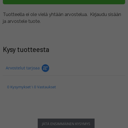
Tuotteella ei ole vielä yhtään arvostelua.
Kirjaudu sisään
ja arvostele tuote.
Kysy tuotteesta
Arvostelut tarjoaa
0 Kysymykset \ 0 Vastaukset
JÄTÄ ENSIMMÄINEN KYSYMYS