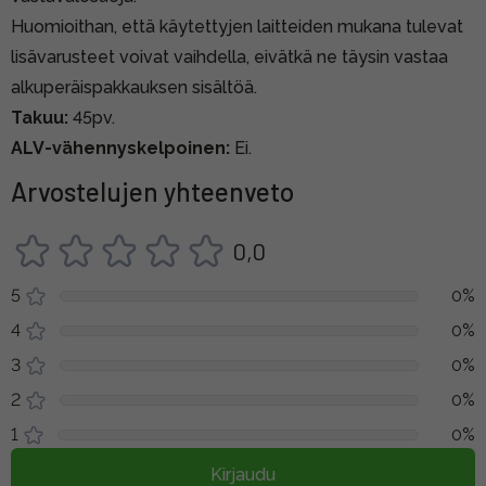
Huomioithan, että käytettyjen laitteiden mukana tulevat
lisävarusteet voivat vaihdella, eivätkä ne täysin vastaa
alkuperäispakkauksen sisältöä.
Takuu:
45pv.
ALV-vähennyskelpoinen:
Ei.
Arvostelujen yhteenveto
0,0
5
0%
4
0%
3
0%
2
0%
1
0%
Kirjaudu