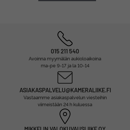
015 211 540
Avoinna myymälän aukioloaikoina
ma-pe 9-17 ja la 10-14
ASIAKASPALVELU@KAMERALIIKE.FI
Vastaamme asiakaspalvelun viesteihin
viimeistään 24 h kuluessa
MIKKELIN VALOKUVAUSLIIKE OY