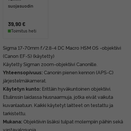
suojasuodin
39,90 €
Toimitus heti
Sigma 17-70mm f/2.8-4 DC Macro HSM OS -objektiivi
(Canon EF-S) (käytetty)
Käytetty Sigman zoom-objektiivi Canonille.
Yhteensopivuus:
Canonin pienen kennon (APS-C)
järjestelmäkamerat.
Käytetyn kunto:
Erittäin hyväkuntoinen objektiivi.
Etulinssin laidassa hiusnaarmuja, jotka eivät vaikuta
kuvanlaatuun. Kaikki käytetyt laitteet on testattu ja
tarkistettu.
Mukana:
Objektiivin lisäksi tulpat molempiin päihin sekä
vastavalosuoja.