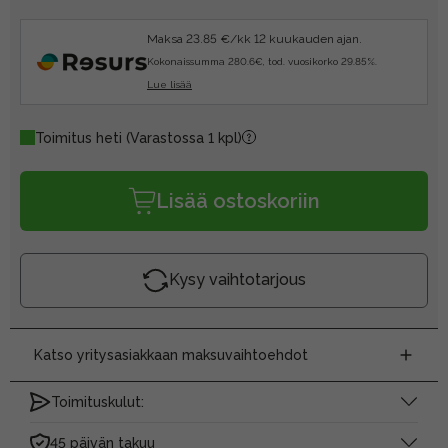
Maksa 23.85 €/kk 12 kuukauden ajan.
Kokonaissumma 280.6€, tod. vuosikorko 29.85%.
Lue lisää
Toimitus heti
(Varastossa 1 kpl)
Lisää ostoskoriin
Kysy vaihtotarjous
Katso yritysasiakkaan maksuvaihtoehdot
Toimituskulut:
45 päivän takuu