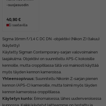
-suojasuodin
40,90 €
Ei saatavilla
Sigma 16mm f/1.4 C DC DN -objektiivi (Nikon Z) (takuu)
(käytetty)
Käytetty Sigman Contemporary-sarjan valovoimainen
laajakulma. Objektiivi on suunniteltu APS-C kokoisille
kennoille, mutta croppitilassa tätä voi mainiosti käyttää
myös täyden kennon kameroissa.
Yhteensopivuus:
Suunniteltu Nikonin Z-sarjan pienen
kennon (APS-C) kameroille, mutta toimii myös täyden
kennon kameroissa croppitilassa.
Käytetyn kunto:
Erinomaisessa, lähes uudenveroisessa
kunnossa. Kaikki käytetyt laitteemme on testattu ja