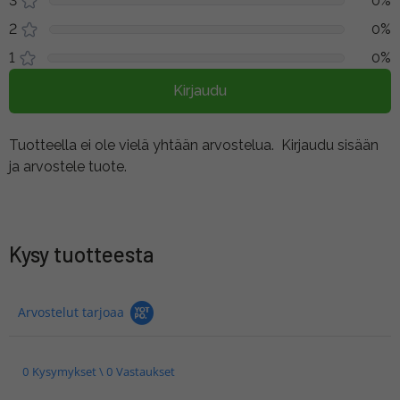
3
0%
2
0%
1
0%
Kirjaudu
Tuotteella ei ole vielä yhtään arvostelua.
Kirjaudu sisään
ja arvostele tuote.
Kysy tuotteesta
Arvostelut tarjoaa
0 Kysymykset \ 0 Vastaukset