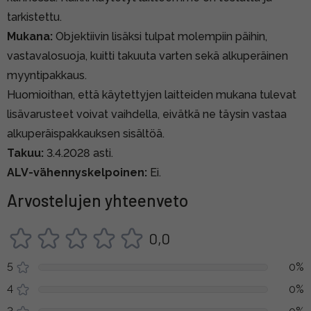
tarkistettu.
Mukana:
Objektiivin lisäksi tulpat molempiin päihin,
vastavalosuoja, kuitti takuuta varten sekä alkuperäinen
myyntipakkaus.
Huomioithan, että käytettyjen laitteiden mukana tulevat
lisävarusteet voivat vaihdella, eivätkä ne täysin vastaa
alkuperäispakkauksen sisältöä.
Takuu:
3.4.2028 asti.
ALV-vähennyskelpoinen:
Ei.
Arvostelujen yhteenveto
0,0
5
0%
4
0%