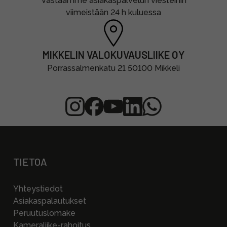
Vastaamme asiakaspalvelun viesteihin
viimeistään 24 h kuluessa
MIKKELIN VALOKUVAUSLIIKE OY
Porrassalmenkatu 21 50100 Mikkeli
TIETOA
Yhteystiedot
Asiakaspalautukset
Peruutuslomake
Kameraliike-rahoitus