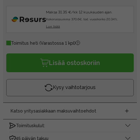
Maksa 31.35 €/kk 12 kuukauden ajan.
Kokonaissumma 370.6€, tod. vuosikorko 20.34%.
Lue lisää
Toimitus heti
(Varastossa 1 kpl)
Lisää ostoskoriin
Kysy vaihtotarjous
Katso yritysasiakkaan maksuvaihtoehdot
Toimituskulut:
45 päivän takuu