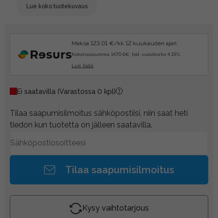
Lue koko tuotekuvaus
Maksa 123.01 €/kk 12 kuukauden ajan.
Kokonaissumma 1470.6€, tod. vuosikorko 4.19%.
Lue lisää
Ei saatavilla
(Varastossa 0 kpl)
Tilaa saapumisilmoitus sähköpostiisi, niin saat heti
tiedon kun tuotetta on jälleen saatavilla.
Tilaa saapumisilmoitus
Kysy vaihtotarjous