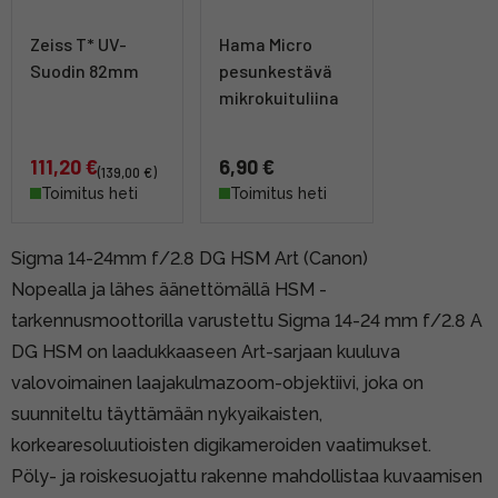
Zeiss T* UV-
Hama Micro
Suodin 82mm
pesunkestävä
mikrokuituliina
111,20 €
6,90 €
(139,00 €)
Toimitus heti
Toimitus heti
Sigma 14-24mm f/2.8 DG HSM Art (Canon)
Nopealla ja lähes äänettömällä HSM -
tarkennusmoottorilla varustettu Sigma 14-24 mm f/2.8 A
DG HSM on laadukkaaseen Art-sarjaan kuuluva
valovoimainen laajakulmazoom-objektiivi, joka on
suunniteltu täyttämään nykyaikaisten,
korkearesoluutioisten digikameroiden vaatimukset.
Pöly- ja roiskesuojattu rakenne mahdollistaa kuvaamisen