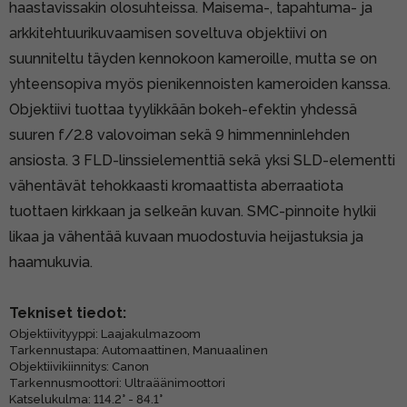
haastavissakin olosuhteissa. Maisema-, tapahtuma- ja
arkkitehtuurikuvaamisen soveltuva objektiivi on
suunniteltu täyden kennokoon kameroille, mutta se on
yhteensopiva myös pienikennoisten kameroiden kanssa.
Objektiivi tuottaa tyylikkään bokeh-efektin yhdessä
suuren f/2.8 valovoiman sekä 9 himmenninlehden
ansiosta. 3 FLD-linssielementtiä sekä yksi SLD-elementti
vähentävät tehokkaasti kromaattista aberraatiota
tuottaen kirkkaan ja selkeän kuvan. SMC-pinnoite hylkii
likaa ja vähentää kuvaan muodostuvia heijastuksia ja
haamukuvia.
Tekniset tiedot:
Objektiivityyppi: Laajakulmazoom
Tarkennustapa: Automaattinen, Manuaalinen
Objektiivikiinnitys: Canon
Tarkennusmoottori: Ultraäänimoottori
Katselukulma: 114.2° - 84.1°