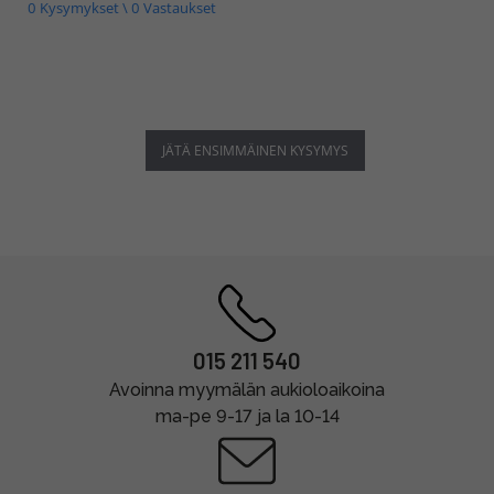
0 Kysymykset \ 0 Vastaukset
JÄTÄ ENSIMMÄINEN KYSYMYS
015 211 540
Avoinna myymälän aukioloaikoina
ma-pe 9-17 ja la 10-14