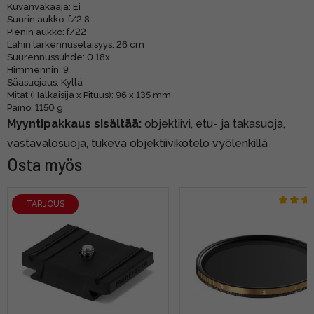
Kuvanvakaaja: Ei
Suurin aukko: f/2.8
Pienin aukko: f/22
Lähin tarkennusetäisyys: 26 cm
Suurennussuhde: 0.18x
Himmennin: 9
Sääsuojaus: Kyllä
Mitat (Halkaisija x Pituus): 96 x 135 mm
Paino: 1150 g
Myyntipakkaus sisältää:
objektiivi, etu- ja takasuoja,
vastavalosuoja, tukeva objektiivikotelo vyölenkillä
Osta myös
TARJOUS