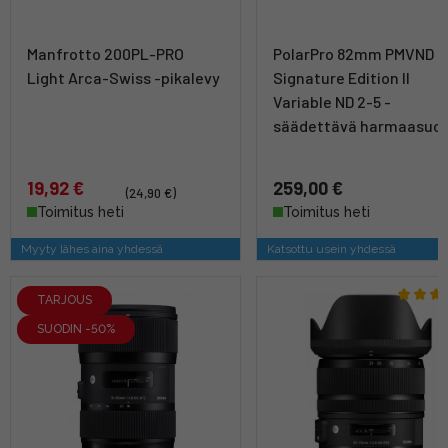
Manfrotto 200PL-PRO
PolarPro 82mm PMVND
Light Arca-Swiss -pikalevy
Signature Edition II
Variable ND 2-5 -
säädettävä harmaasuod
19,92 €
259,00 €
(24,90 €)
Toimitus heti
Toimitus heti
Myyty lähes aina yhdessä
Katsottu usein yhdessä
TARJOUS
SUODIN -50%