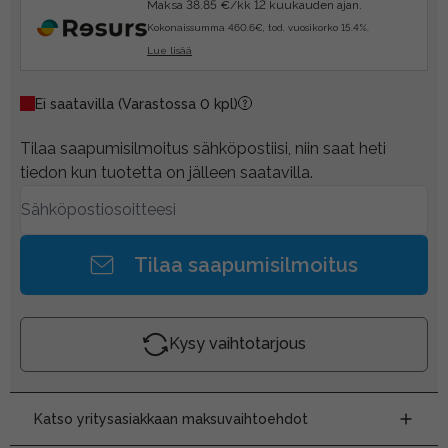
Maksa 38.85 €/kk 12 kuukauden ajan.
Kokonaissumma 460.6€, tod. vuosikorko 15.4%.
Lue lisää
Ei saatavilla
(Varastossa 0 kpl)
Tilaa saapumisilmoitus sähköpostiisi, niin saat heti
tiedon kun tuotetta on jälleen saatavilla.
Tilaa saapumisilmoitus
Kysy vaihtotarjous
Katso yritysasiakkaan maksuvaihtoehdot