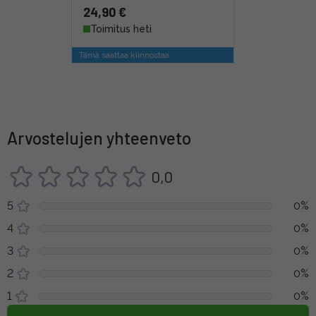
24,90 €
Toimitus heti
Tämä saattaa kiinnostaa
Arvostelujen yhteenveto
0,0
5
0%
4
0%
3
0%
2
0%
1
0%