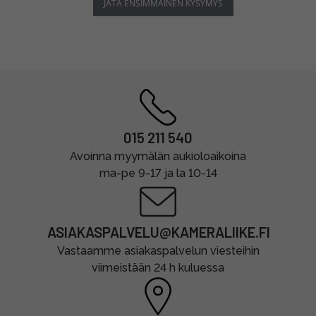
JÄTÄ ENSIMMÄINEN KYSYMYS
015 211 540
Avoinna myymälän aukioloaikoina
ma-pe 9-17 ja la 10-14
ASIAKASPALVELU@KAMERALIIKE.FI
Vastaamme asiakaspalvelun viesteihin
viimeistään 24 h kuluessa