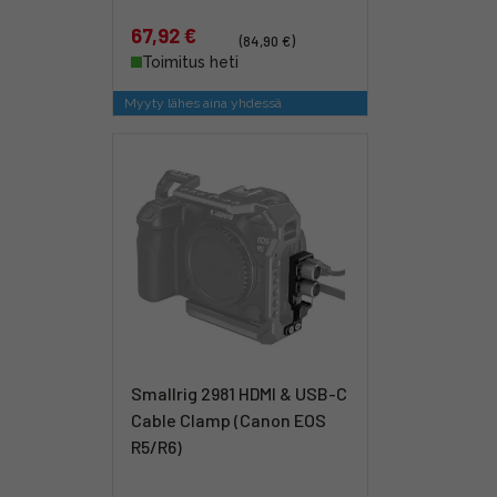
67,92 €
(84,90 €)
Toimitus heti
Myyty lähes aina yhdessä
Smallrig 2981 HDMI & USB-C
Cable Clamp (Canon EOS
R5/R6)