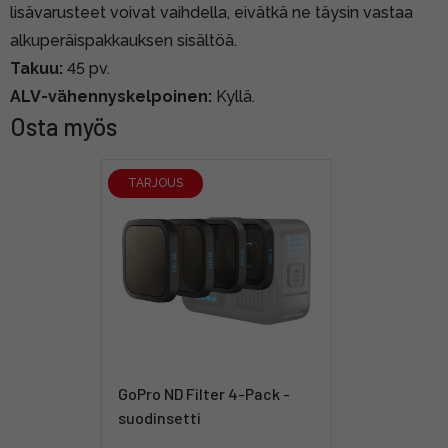
lisävarusteet voivat vaihdella, eivätkä ne täysin vastaa
alkuperäispakkauksen sisältöä.
Takuu:
45 pv.
ALV-vähennyskelpoinen:
Kyllä.
Osta myös
TARJOUS
GoPro ND Filter 4-Pack -
suodinsetti