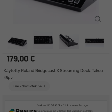
179,00 €
Käytetty Roland Bridgecast X Streaming Deck. Takuu
45pv.
Lue koko tuotekuvaus
Maksa 20.51 €/kk 12 kuukauden ajan.
Kokonaissumma 240.6€, tod. vuosikorko 37.81%.