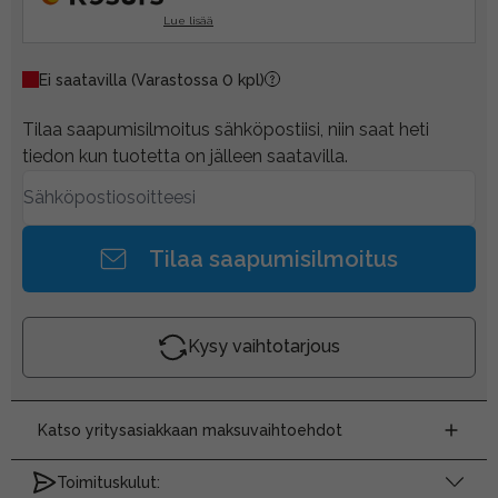
Lue lisää
Ei saatavilla
(Varastossa 0 kpl)
Tilaa saapumisilmoitus sähköpostiisi, niin saat heti
tiedon kun tuotetta on jälleen saatavilla.
Tilaa saapumisilmoitus
Kysy vaihtotarjous
Katso yritysasiakkaan maksuvaihtoehdot
Toimituskulut: