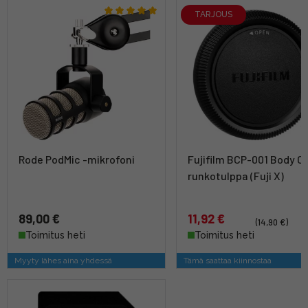
TARJOUS
Rode PodMic -mikrofoni
Fujifilm BCP-001 Body C
runkotulppa (Fuji X)
89,00 €
11,92 €
(14,90 €)
Toimitus heti
Toimitus heti
Myyty lähes aina yhdessä
Tämä saattaa kiinnostaa