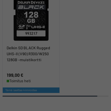
Delkin SD BLACK Rugged
UHS-II (V90) R300/W250
128GB -muistikortti
199,00 €
Toimitus heti
Tämä saattaa kiinnostaa