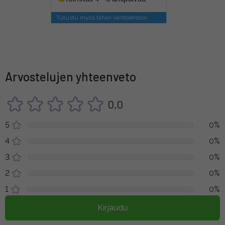
Tutustu myös tähän vaihtoehtoon
Arvostelujen yhteenveto
0,0
5
0%
4
0%
3
0%
2
0%
1
0%
Kirjaudu