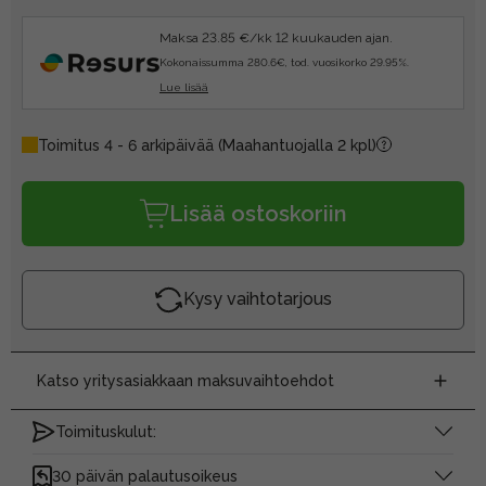
Maksa 23.85 €/kk 12 kuukauden ajan.
Kokonaissumma 280.6€, tod. vuosikorko 29.95%.
Lue lisää
Toimitus 4 - 6 arkipäivää
(Maahantuojalla 2 kpl)
Lisää ostoskoriin
Kysy vaihtotarjous
Katso yritysasiakkaan maksuvaihtoehdot
Toimituskulut:
30 päivän palautusoikeus