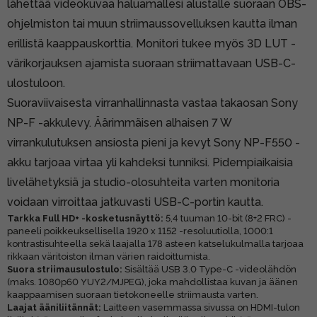
lähettää videokuvaa haluamallesi alustalle suoraan OBS-
ohjelmiston tai muun striimaussovelluksen kautta ilman
erillistä kaappauskorttia. Monitori tukee myös 3D LUT -
värikorjauksen ajamista suoraan striimattavaan USB-C-
ulostuloon.
Suoraviivaisesta virranhallinnasta vastaa takaosan Sony
NP-F -akkulevy. Äärimmäisen alhaisen 7 W
virrankulutuksen ansiosta pieni ja kevyt Sony NP-F550 -
akku tarjoaa virtaa yli kahdeksi tunniksi. Pidempiaikaisia
livelähetyksiä ja studio-olosuhteita varten monitoria
voidaan virroittaa jatkuvasti USB-C-portin kautta.
Tarkka Full HD+ -kosketusnäyttö:
5,4 tuuman 10-bit (8+2 FRC) -
paneeli poikkeuksellisella 1920 x 1152 -resoluutiolla, 1000:1
kontrastisuhteella sekä laajalla 178 asteen katselukulmalla tarjoaa
rikkaan väritoiston ilman värien raidoittumista.
Suora striimausulostulo:
Sisältää USB 3.0 Type-C -videolähdön
(maks. 1080p60 YUY2/MJPEG), joka mahdollistaa kuvan ja äänen
kaappaamisen suoraan tietokoneelle striimausta varten.
Laajat ääniliitännät:
Laitteen vasemmassa sivussa on HDMI-tulon