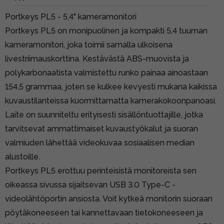
Portkeys PL5 - 5,4" kameramonitori
Portkeys PL5 on monipuolinen ja kompakti 5,4 tuuman
kameramonitori, joka toimii samalla ulkoisena
livestriimauskorttina. Kestävästä ABS-muovista ja
polykarbonaatista valmistettu runko painaa ainoastaan
154,5 grammaa, joten se kulkee kevyesti mukana kaikissa
kuvaustilanteissa kuormittamatta kamerakokoonpanoasi.
Laite on suunniteltu erityisesti sisällöntuottajille, jotka
tarvitsevat ammattimaiset kuvaustyökalut ja suoran
valmiuden lähettää videokuvaa sosiaalisen median
alustoille.
Portkeys PL5 erottuu perinteisistä monitoreista sen
oikeassa sivussa sijaitsevan USB 3.0 Type-C -
videolähtöportin ansiosta. Voit kytkeä monitorin suoraan
pöytäkoneeseen tai kannettavaan tietokoneeseen ja