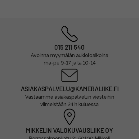
015 211 540
Avoinna myymälän aukioloaikoina
ma-pe 9-17 ja la 10-14
ASIAKASPALVELU@KAMERALIIKE.FI
Vastaamme asiakaspalvelun viesteihin
viimeistään 24 h kuluessa
MIKKELIN VALOKUVAUSLIIKE OY
Porrassalmenkatu 21 50100 Mikkeli