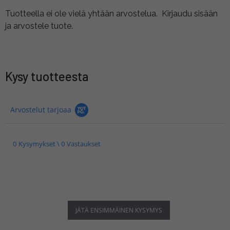
Tuotteella ei ole vielä yhtään arvostelua.
Kirjaudu sisään
ja arvostele tuote.
Kysy tuotteesta
Arvostelut tarjoaa
0 Kysymykset \ 0 Vastaukset
JÄTÄ ENSIMMÄINEN KYSYMYS