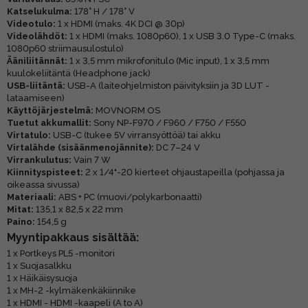
Katselukulma:
178° H / 178° V
Videotulo:
1 x HDMI (maks. 4K DCI @ 30p)
Videolähdöt:
1 x HDMI (maks. 1080p60), 1 x USB 3.0 Type-C (maks.
1080p60 striimausulostulo)
Ääniliitännät:
1 x 3,5 mm mikrofonitulo (Mic input), 1 x 3,5 mm
kuulokeliitäntä (Headphone jack)
USB-liitäntä:
USB-A (laiteohjelmiston päivityksiin ja 3D LUT -
lataamiseen)
Käyttöjärjestelmä:
MOVNORM OS
Tuetut akkumallit:
Sony NP-F970 / F960 / F750 / F550
Virtatulo:
USB-C (tukee 5V virransyöttöä) tai akku
Virtalähde (sisäänmenojännite):
DC 7–24 V
Virrankulutus:
Vain 7 W
Kiinnityspisteet:
2 x 1/4"-20 kierteet ohjaustapeilla (pohjassa ja
oikeassa sivussa)
Materiaali:
ABS + PC (muovi/polykarbonaatti)
Mitat:
135,1 x 82,5 x 22 mm
Paino:
154,5 g
Myyntipakkaus sisältää:
1 x Portkeys PL5 -monitori
1 x Suojasalkku
1 x Häikäisysuoja
1 x MH-2 -kylmäkenkäkiinnike
1 x HDMI - HDMI -kaapeli (A to A)