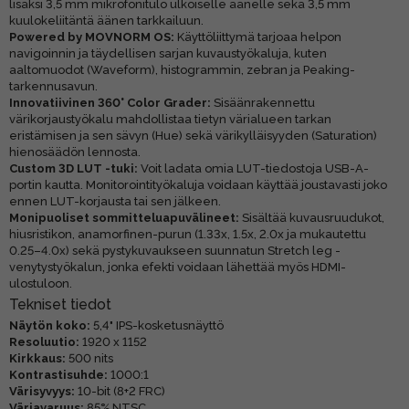
lisäksi 3,5 mm mikrofonitulo ulkoiselle äänelle sekä 3,5 mm
kuulokeliitäntä äänen tarkkailuun.
Powered by MOVNORM OS:
Käyttöliittymä tarjoaa helpon
navigoinnin ja täydellisen sarjan kuvaustyökaluja, kuten
aaltomuodot (Waveform), histogrammin, zebran ja Peaking-
tarkennusavun.
Innovatiivinen 360° Color Grader:
Sisäänrakennettu
värikorjaustyökalu mahdollistaa tietyn värialueen tarkan
eristämisen ja sen sävyn (Hue) sekä värikylläisyyden (Saturation)
hienosäädön lennosta.
Custom 3D LUT -tuki:
Voit ladata omia LUT-tiedostoja USB-A-
portin kautta. Monitorointityökaluja voidaan käyttää joustavasti joko
ennen LUT-korjausta tai sen jälkeen.
Monipuoliset sommitteluapuvälineet:
Sisältää kuvausruudukot,
hiusristikon, anamorfinen-purun (1.33x, 1.5x, 2.0x ja mukautettu
0.25–4.0x) sekä pystykuvaukseen suunnatun Stretch leg -
venytystyökalun, jonka efekti voidaan lähettää myös HDMI-
ulostuloon.
Tekniset tiedot
Näytön koko:
5,4" IPS-kosketusnäyttö
Resoluutio:
1920 x 1152
Kirkkaus:
500 nits
Kontrastisuhde:
1000:1
Värisyvyys:
10-bit (8+2 FRC)
Väriavaruus:
85% NTSC