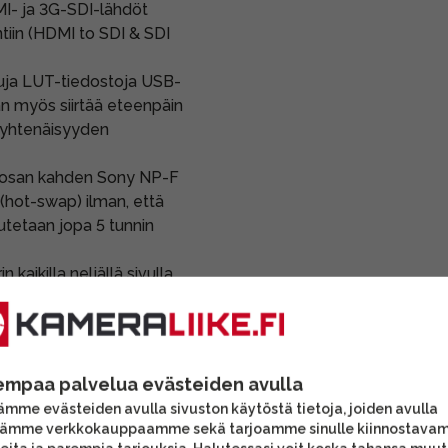
MI- ja 3G-SDI-lähdöt
tiin (HDMI to SDI & SDI
uja LUT-tiedostoja USB-
an myös siirtää eteenpäin
 yhtenäisyyden
osan kahden Sony NP-F
 (hot-swap) ilman, että
tetaan jopa 5 tunnin
n kaikilla neljällä sivulla
 kahvojen tai varusteiden
00 -kiinnityspisteet,
 valojalustaan tai C-
empaa palvelua evästeiden avulla
a käyttöjärjestelmä
mme evästeiden avulla sivuston käytöstä tietoja, joiden avulla
a Luma-aaltomuodot
tämme verkkokauppaamme sekä tarjoamme sinulle kiinnostava
ennusavun,