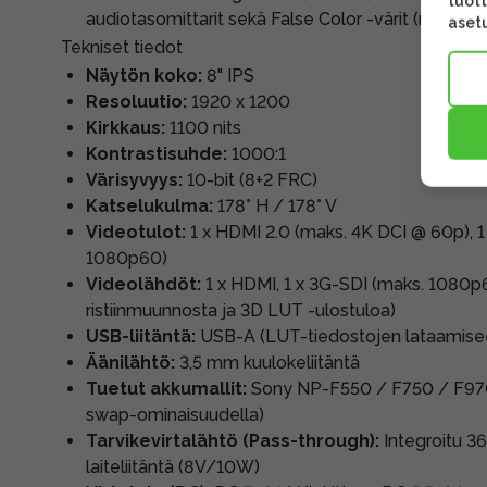
tuott
audiotasomittarit sekä False Color -värit (mukaan 
asetu
Tekniset tiedot
Näytön koko:
8" IPS
Resoluutio:
1920 x 1200
Kirkkaus:
1100 nits
Kontrastisuhde:
1000:1
Värisyvyys:
10-bit (8+2 FRC)
Katselukulma:
178° H / 178° V
Videotulot:
1 x HDMI 2.0 (maks. 4K DCI @ 60p), 1
1080p60)
Videolähdöt:
1 x HDMI, 1 x 3G-SDI (maks. 1080p
ristiinmuunnosta ja 3D LUT -ulostuloa)
USB-liitäntä:
USB-A (LUT-tiedostojen lataamiseen
Äänilähtö:
3,5 mm kuulokeliitäntä
Tuetut akkumallit:
Sony NP-F550 / F750 / F970
swap-ominaisuudella)
Tarvikevirtalähtö (Pass-through):
Integroitu 3
laiteliitäntä (8V/10W)