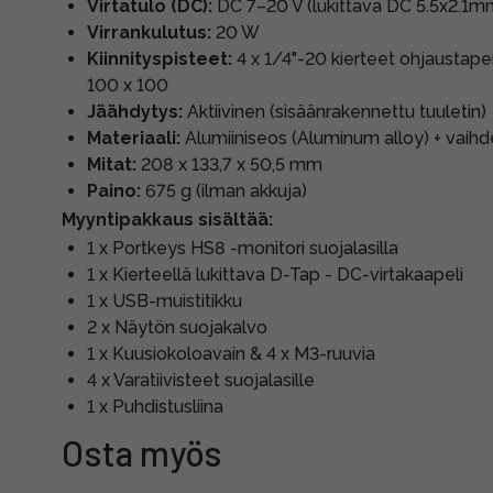
Virtatulo (DC):
DC 7–20 V (lukittava DC 5.5x2.1m
Virrankulutus:
20 W
Kiinnityspisteet:
4 x 1/4"-20 kierteet ohjaustapei
100 x 100
Jäähdytys:
Aktiivinen (sisäänrakennettu tuuletin)
Materiaali:
Alumiiniseos (Aluminum alloy) + vaihde
Mitat:
208 x 133,7 x 50,5 mm
Paino:
675 g (ilman akkuja)
Myyntipakkaus sisältää:
1 x Portkeys HS8 -monitori suojalasilla
1 x Kierteellä lukittava D-Tap - DC-virtakaapeli
1 x USB-muistitikku
2 x Näytön suojakalvo
1 x Kuusiokoloavain & 4 x M3-ruuvia
4 x Varatiivisteet suojalasille
1 x Puhdistusliina
Osta myös