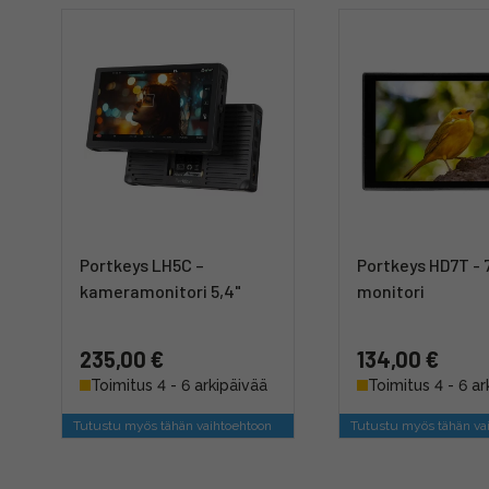
Portkeys LH5C –
Portkeys HD7T - 
kameramonitori 5,4"
monitori
235,00 €
134,00 €
Toimitus 4 - 6 arkipäivää
Toimitus 4 - 6 ar
Tutustu myös tähän vaihtoehtoon
Tutustu myös tähän va