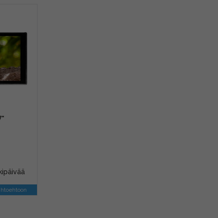
7"
kipäivää
ihtoehtoon