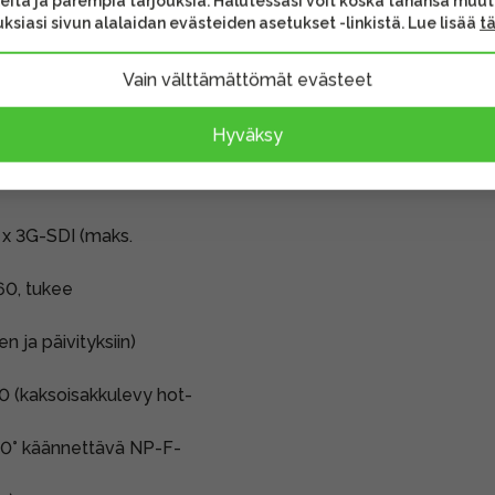
eita ja parempia tarjouksia. Halutessasi voit koska tahansa muu
lukien ARRI False Color).
ksiasi sivun alalaidan evästeiden asetukset -linkistä. Lue lisää
t
Vain välttämättömät evästeet
Hyväksy
 x 3G-SDI (maks.
60, tukee
 ja päivityksiin)
 (kaksoisakkulevy hot-
60° käännettävä NP-F-