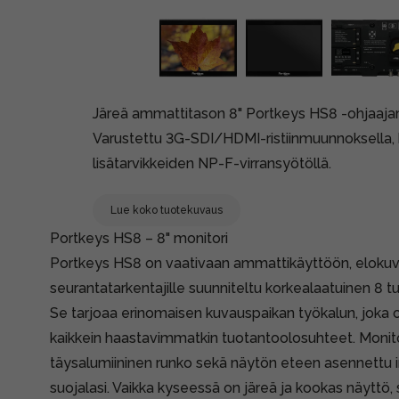
Järeä ammattitason 8" Portkeys HS8 -ohjaajamo
Varustettu 3G-SDI/HDMI-ristiinmuunnoksella, k
lisätarvikkeiden NP-F-virransyötöllä.
Lue koko tuotekuvaus
Portkeys HS8 – 8" monitori
Portkeys HS8 on vaativaan ammattikäyttöön, elokuvar
seurantatarkentajille suunniteltu korkealaatuinen 8 
Se tarjoaa erinomaisen kuvauspaikan työkalun, joka
kaikkein haastavimmatkin tuotantoolosuhteet. Monit
täysalumiininen runko sekä näytön eteen asennettu i
suojalasi. Vaikka kyseessä on järeä ja kookas näyttö,