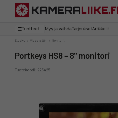
Tuotteet
Myy ja vaihda
Tarjoukset
Artikkelit
Etusivu
/
Video ja ääni
/
Monitorit
Portkeys HS8 – 8" monitori
Tuotekoodi: 225425