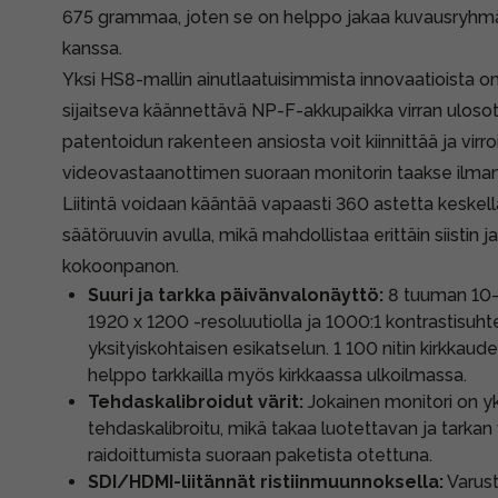
675 grammaa, joten se on helppo jakaa kuvausryhmä
kanssa.
Yksi HS8-mallin ainutlaatuisimmista innovaatioista 
sijaitseva käännettävä NP-F-akkupaikka virran ulos
patentoidun rakenteen ansiosta voit kiinnittää ja vir
videovastaanottimen suoraan monitorin taakse ilman 
Liitintä voidaan kääntää vapaasti 360 astetta keskell
säätöruuvin avulla, mikä mahdollistaa erittäin siistin 
kokoonpanon.
Suuri ja tarkka päivänvalonäyttö:
8 tuuman 10-b
1920 x 1200 -resoluutiolla ja 1000:1 kontrastisuhte
yksityiskohtaisen esikatselun. 1 100 nitin kirkkau
helppo tarkkailla myös kirkkaassa ulkoilmassa.
Tehdaskalibroidut värit:
Jokainen monitori on yks
tehdaskalibroitu, mikä takaa luotettavan ja tarkan 
raidoittumista suoraan paketista otettuna.
SDI/HDMI-liitännät ristiinmuunnoksella:
Varust