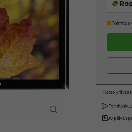
Toimitus 
Katso yritysa
Toimituskulu
30 päivän p