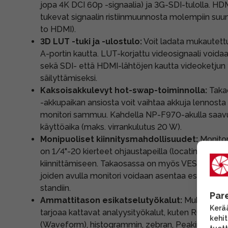
jopa 4K DCI 60p -signaalia) ja 3G-SDI-tulolla. HD
tukevat signaalin ristiinmuunnosta molempiin suun
to HDMI).
3D LUT -tuki ja -ulostulo:
Voit ladata mukautett
A-portin kautta. LUT-korjattu videosignaali voida
sekä SDI- että HDMI-lähtöjen kautta videoketjun
säilyttämiseksi.
Kaksoisakkulevyt hot-swap-toiminnolla:
Taka
-akkupaikan ansiosta voit vaihtaa akkuja lennosta
monitori sammuu. Kahdella NP-F970-akulla saavu
käyttöaika (maks. virrankulutus 20 W).
Monipuoliset kiinnitysmahdollisuudet:
Monitori
on 1/4"-20 kierteet ohjaustapeilla (locating pins)
kiinnittämiseen. Takaosassa on myös VESA 100 x 1
joiden avulla monitori voidaan asentaa esimerkiksi
standiin.
Par
Ammattitason esikatselutyökalut:
Mukautettav
Kerää
tarjoaa kattavat analyysityökalut, kuten RGB- j
kehi
(Waveform), histogrammin, zebran, Peaking-tark