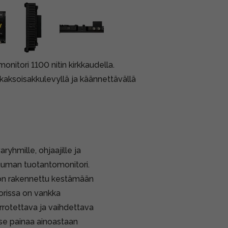
nitori 1100 nitin kirkkaudella.
aksoisakkulevyllä ja käännettävällä
yhmille, ohjaajille ja
tuuman tuotantomonitori.
 on rakennettu kestämään
orissa on vankka
rrotettava ja vaihdettava
 se painaa ainoastaan