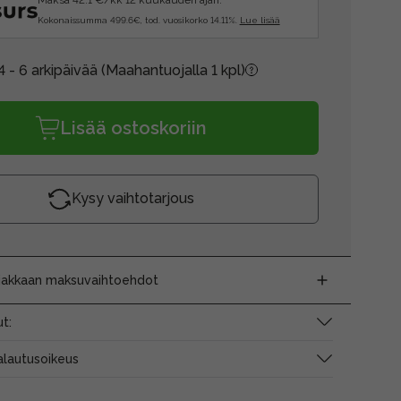
Maksa 42.1 €/kk 12 kuukauden ajan.
Kokonaissumma 499.6€, tod. vuosikorko 14.11%.
Lue lisää
4 - 6 arkipäivää
(Maahantuojalla 1 kpl)
Lisää ostoskoriin
Kysy vaihtotarjous
siakkaan maksuvaihtoehdot
t:
alautusoikeus