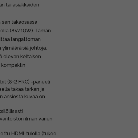
n tai asiakkaiden
on sen takaosassa
otolla (8V/10W). Tämän
roittaa langattoman
ylimääräisiä johtoja.
ä olevan keltaisen
ja kompaktin
it (8+2 FRC) -paneeli
ella takaa tarkan ja
den ansiosta kuvaa on
ilöllisesti
väritoiston ilman värien
ettu HDMI-tulolla (tukee