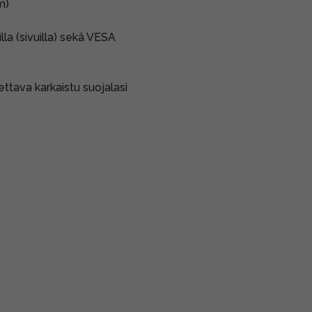
m)
lla (sivuilla) sekä VESA
ttava karkaistu suojalasi