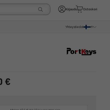
Kirjaudu
Ostoskori
Yhteystiedot
FI
0 €