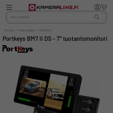
Etusivu
/
Video ja ääni
/
Monitorit
Portkeys BM7 II DS - 7" tuotantomonitori