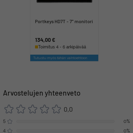
Portkeys HD7T - 7" monitori
134,00 €
Toimitus 4 - 6 arkipäivää
Tutustu myös tähän vaihtoehtoon
Arvostelujen yhteenveto
0,0
5
0%
4
0%