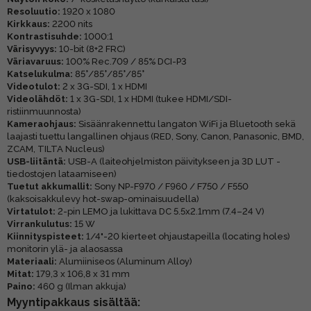
Resoluutio:
1920 x 1080
Kirkkaus:
2200 nits
Kontrastisuhde:
1000:1
Värisyvyys:
10-bit (8+2 FRC)
Väriavaruus:
100% Rec.709 / 85% DCI-P3
Katselukulma:
85°/85°/85°/85°
Videotulot:
2 x 3G-SDI, 1 x HDMI
Videolähdöt:
1 x 3G-SDI, 1 x HDMI (tukee HDMI/SDI-
ristiinmuunnosta)
Kameraohjaus:
Sisäänrakennettu langaton WiFi ja Bluetooth sekä
laajasti tuettu langallinen ohjaus (RED, Sony, Canon, Panasonic, BMD,
ZCAM, TILTA Nucleus)
USB-liitäntä:
USB-A (laiteohjelmiston päivitykseen ja 3D LUT -
tiedostojen lataamiseen)
Tuetut akkumallit:
Sony NP-F970 / F960 / F750 / F550
(kaksoisakkulevy hot-swap-ominaisuudella)
Virtatulot:
2-pin LEMO ja lukittava DC 5.5x2.1mm (7.4–24 V)
Virrankulutus:
15 W
Kiinnityspisteet:
1/4"-20 kierteet ohjaustapeilla (locating holes)
monitorin ylä- ja alaosassa
Materiaali:
Alumiiniseos (Aluminum Alloy)
Mitat:
179,3 x 106,8 x 31 mm
Paino:
460 g (Ilman akkuja)
Myyntipakkaus sisältää: