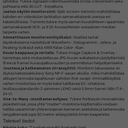
lähdöllä. Tukee signaalin ristiinmuunnosta (cross-conversion) sekä
puhtaana että 3D LUT -korjattuna.
Jaetun näytön monitorointi:
Split-screen-toiminto mahdollistaa
kahden eri videotulon tarkkailun samanaikaisesti useissa eri
katselutiloissa. Toiminto tukee myös saman kuvalähteen rajaamista
samanaikaisesti 16:9- ja 9:16-kuvasuhteisiin sosiaalisen median
tarpeita varten.
Ammattitason monitorointityökalut:
Sisältää tarkat
täysikokoisena näytettävät Waveform-, histogrammi-, zebra- ja
Peaking-työkalut sekä ARRI False Color -tilan.
Kuvan kaappaus ja vertailu:
Tukee Image Capture & Overlay -
toimintoja sekä mukautettavaa JPG-kuvan esikatselun jäädyttämistä
(freeze frame) kuvausjatkuvuuden ja sommittelun helpottamiseksi.
Joustava ja katkeamaton virransyöttö:
Monitorin takaosassa on
älykäs kaksoisakkulevy Sony NP-F-sarjan akuille, mikä mahdollistaa
akkujen lennosta tapahtuvan vaihdon (hot-swap). Ammattikäyttöä
varten monitorissa on myös kaksi lukittavaa DC-virtatuloa:
teollisuusstandardin 2-pinninen LEMO sekä 5.5mm barrel-liitin (7.4–
24 V).
One-to-Many -monikameraohjaus:
Tukee Portkeysin innovatiivista
järjestelmää, jossa yhtä "master"-monitoria käyttämällä voidaan
hallita useamman yhteensopivan kameran asetuksia ja tarkennusta
langattomasti jopa 50 metrin etäisyydeltä ilman kaapeleita.
Tekniset tiedot
Näytön koko:
7" kosketusnäyttö (karkaistu lasi)