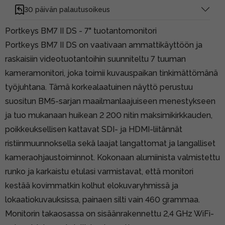
30 päivän palautusoikeus
Portkeys BM7 II DS -
7" tuotantomonitori
Portkeys BM7 II DS on vaativaan ammattikäyttöön ja
raskaisiin videotuotantoihin suunniteltu 7 tuuman
kameramonitori, joka toimii kuvauspaikan tinkimättömänä
työjuhtana. Tämä korkealaatuinen näyttö perustuu
suositun BM5-sarjan maailmanlaajuiseen menestykseen
ja tuo mukanaan huikean 2 200 nitin maksimikirkkauden,
poikkeuksellisen kattavat SDI- ja HDMI-liitännät
ristiinmuunnoksella sekä laajat langattomat ja langalliset
kameraohjaustoiminnot. Kokonaan alumiinista valmistettu
runko ja karkaistu etulasi varmistavat, että monitori
kestää kovimmatkin kolhut elokuvaryhmissä ja
lokaatiokuvauksissa, painaen silti vain 460 grammaa.
Monitorin takaosassa on sisäänrakennettu 2,4 GHz WiFi-