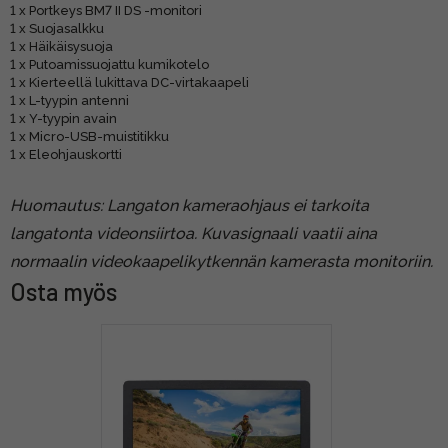
1 x Portkeys BM7 II DS -monitori
1 x Suojasalkku
1 x Häikäisysuoja
1 x Putoamissuojattu kumikotelo
1 x Kierteellä lukittava DC-virtakaapeli
1 x L-tyypin antenni
1 x Y-tyypin avain
1 x Micro-USB-muistitikku
1 x Eleohjauskortti
Huomautus: Langaton kameraohjaus ei tarkoita
langatonta videonsiirtoa. Kuvasignaali vaatii aina
normaalin videokaapelikytkennän kamerasta monitoriin.
Osta myös