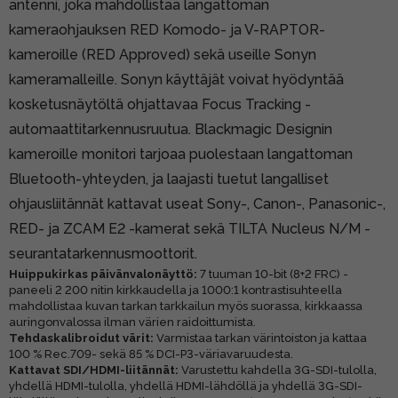
antenni, joka mahdollistaa langattoman
kameraohjauksen RED Komodo- ja V-RAPTOR-
kameroille (RED Approved) sekä useille Sonyn
kameramalleille. Sonyn käyttäjät voivat hyödyntää
kosketusnäytöltä ohjattavaa Focus Tracking -
automaattitarkennusruutua. Blackmagic Designin
kameroille monitori tarjoaa puolestaan langattoman
Bluetooth-yhteyden, ja laajasti tuetut langalliset
ohjausliitännät kattavat useat Sony-, Canon-, Panasonic-,
RED- ja ZCAM E2 -kamerat sekä TILTA Nucleus N/M -
seurantatarkennusmoottorit.
Huippukirkas päivänvalonäyttö:
7 tuuman 10-bit (8+2 FRC) -
paneeli 2 200 nitin kirkkaudella ja 1000:1 kontrastisuhteella
mahdollistaa kuvan tarkan tarkkailun myös suorassa, kirkkaassa
auringonvalossa ilman värien raidoittumista.
Tehdaskalibroidut värit:
Varmistaa tarkan värintoiston ja kattaa
100 % Rec.709- sekä 85 % DCI-P3-väriavaruudesta.
Kattavat SDI/HDMI-liitännät:
Varustettu kahdella 3G-SDI-tulolla,
yhdellä HDMI-tulolla, yhdellä HDMI-lähdöllä ja yhdellä 3G-SDI-