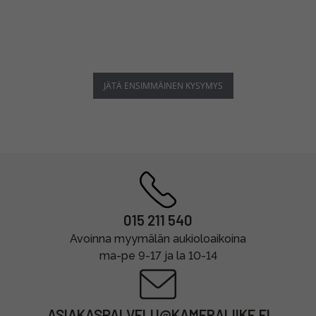
JÄTÄ ENSIMMÄINEN KYSYMYS
015 211 540
Avoinna myymälän aukioloaikoina
ma-pe 9-17 ja la 10-14
ASIAKASPALVELU@KAMERALIIKE.FI