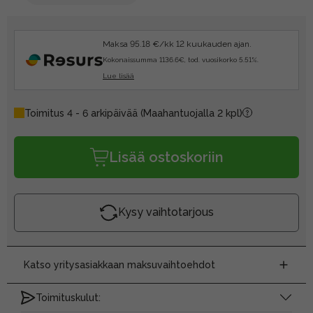
Maksa 95.18 €/kk 12 kuukauden ajan.
Kokonaissumma 1136.6€, tod. vuosikorko 5.51%.
Lue lisää
Toimitus 4 - 6 arkipäivää
(Maahantuojalla 2 kpl)
Lisää ostoskoriin
Kysy vaihtotarjous
Katso yritysasiakkaan maksuvaihtoehdot
Toimituskulut: