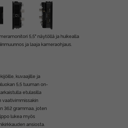
ramonitori 5,5" näytöllä ja huikealla
tiinmuunnos ja laaja kameraohjaus.
ille, kuvaajille ja
puluokan 5,5 tuuman on-
rkaistulla etulasilla
in vaativimmissakin
an 362 grammaa, joten
helppo lukea myös
ikirkkauden ansiosta.