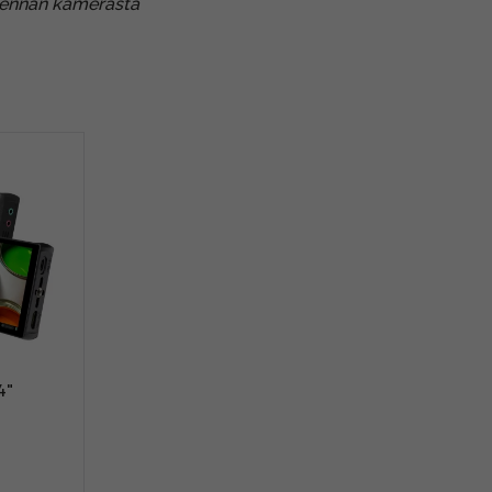
tkennän kamerasta
4"