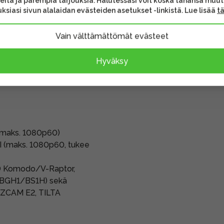
eita ja parempia tarjouksia. Halutessasi voit koska tahansa muu
i kameroita ja niiden
ksiasi sivun alalaidan evästeiden asetukset -linkistä. Lue lisää
t
äteellä.
Vain välttämättömät evästeet
Hyväksy
 (maks. 1080p60)
I (maks. 1080p60, tukee
D Komodo/V-Raptor,
ic BGH1/BS1H) sekä
, ZCAM E2, TILTA