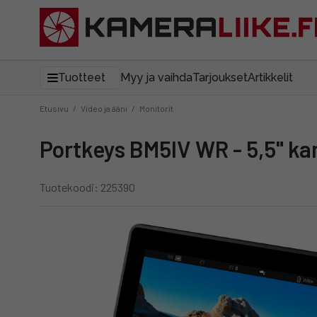
Tuotteet
Myy ja vaihda
Tarjoukset
Artikkelit
Etusivu
/
Video ja ääni
/
Monitorit
Portkeys BM5IV WR - 5,5" k
Tuotekoodi: 225390