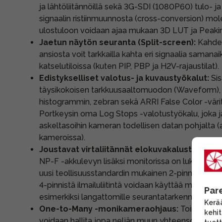
ja lähtöliitännöillä sekä 3G-SDI (1080P60) tulo- ja 
signaalin ristiinmuunnosta (cross-conversion) mole
ulostuloon voidaan ajaa mukaan 3D LUT ja Peaki
Jaetun näytön seuranta (Split-screen):
Kahden
ansiosta voit tarkkailla kahta eri signaalia samanaik
katselutiloissa (kuten PIP, PBP ja H2V-rajaustilat).
Edistykselliset valotus- ja kuvaustyökalut:
Sis
täysikokoisen tarkkuusaaltomuodon (Waveform), 
histogrammin, zebran sekä ARRI False Color -vär
Portkeysin oma Log Stops -valotustyökalu, joka 
askeltasoihin kameran todellisen datan pohjalta 
kameroissa).
Joustavat virtaliitännät elokuvakalustoon:
Si
NP-F -akkulevyn lisäksi monitorissa on lukittava 4-p
uusi teollisuusstandardin mukainen 2-pinninen LE
4-pinnistä ilmailuliitintä voidaan käyttää myös vir
Par
esimerkiksi langattomille seurantatarkennusmoott
Kerää
One-to-Many -monikameraohjaus:
Toimii "mast
kehi
voidaan hallita jopa neljän muun yhteensopivan P