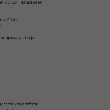
en, 3D LUT -lataukseen
0 / F550
)
(pohjassa, päällä ja
atonta videonsiirtoa.