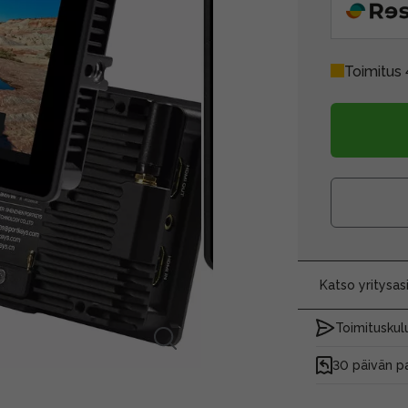
Toimitus 
Katso yritysa
Toimituskulu
30 päivän p