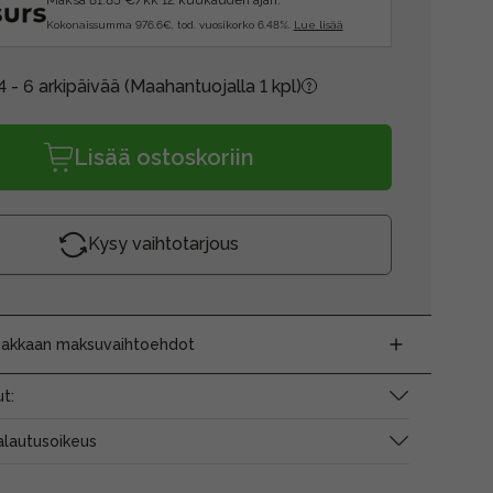
Maksa 81.85 €/kk 12 kuukauden ajan.
Kokonaissumma 976.6€, tod. vuosikorko 6.48%.
Lue lisää
4 - 6 arkipäivää
(Maahantuojalla 1 kpl)
Lisää ostoskoriin
Kysy vaihtotarjous
siakkaan maksuvaihtoehdot
t:
alautusoikeus