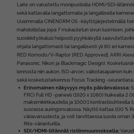
Laite on varustettu monipuolisilla HDMI/SDI-liitännöi
sekä kattavalla langattomalla ja langallisella kamera
Uusimmalla CINENORM OS -käyttöjärjestelmällä to
mahdollistaa jopa 7 mukautetun sivun luomisen, joihin
suosikkityökalusi helposti pyyhkäisyllä saavutettaviks
ohjata langattomasti tai langallisesti yli 80 eri kame
RED Komodo/V-Raptor [RED Approved], ARRI Alexa M
Panasonic, Nikon ja Blackmagic Design). Kosketusnä
lennosta niin aukon, ISO-arvon, valkotasapainon kuin
sekä kosketustarkennus Focus Tracking -seurantaruu
Erinomainen näkyvyys myös päivänvalossa:
5
FRC) Full HD -paneeli (1920 x 1080) huikealla 2 00
maksimikirkkaudella ja 1000:1 kontrastisuhteella 
suorassa auringonvalossa. Näyttö kattaa 100 % R
väriavaruudesta, ja voit tarvittaessa luoda oman 3
Rite-värianturilla.
SDI/HDMI-liitännät ristiinmuunnoksella:
Varus