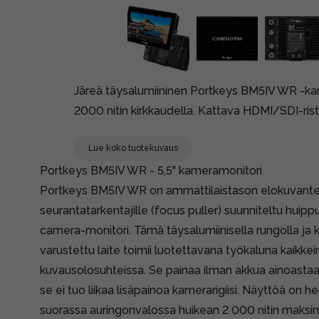
Järeä täysalumiininen Portkeys BM5IV WR -kame
2000 nitin kirkkaudella. Kattava HDMI/SDI-ris
Lue koko tuotekuvaus
Portkeys BM5IV WR - 5,5" kameramonitori
Portkeys BM5IV WR on ammattilaistason elokuvantekijö
seurantatarkentajille (focus puller) suunniteltu huip
camera-monitori. Tämä täysalumiinisella rungolla ja ka
varustettu laite toimii luotettavana työkaluna kaikke
kuvausolosuhteissa. Se painaa ilman akkua ainoasta
se ei tuo liikaa lisäpainoa kamerarigiisi. Näyttöä on 
suorassa auringonvalossa huikean 2 000 nitin maksim