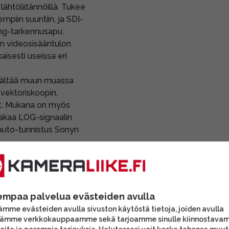
lähtöliitännöillä. Tukee
mpiin suuntiin, ja SDI-
ng-tarkennusapu.
 videosisääntulon
aisesti useissa eri
ältää muun muassa
vektoriskoopin,
it. Mukana on myös
jakaa LOG-signaalin
(auto-tunnistus Sonyn
säänrakennetun Sony
inninen ilmailuliitin sekä
MO-virtatulo (7.4V–24V).
ran ulosottoon (7.4V)
empaa palvelua evästeiden avulla
oreille.
mme evästeiden avulla sivuston käytöstä tietoja, joiden avulla
er"-monitorina, jolla
tämme verkkokauppaamme sekä tarjoamme sinulle kiinnostava
ortkeys-monitorin (esim.