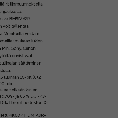
llä ristiinmuunnoksella
ohjauksella.
imiva BM5IV WR
 voit tallentaa
i. Monitorilla voidaan
ramallia (mukaan lukien
ini, Sony, Canon,
ytöltä onnistuvat
 suljinajan säätäminen
dulla.
,5 tuuman 10-bit (8+2
0 nitin
takaa selkeän kuvan
ec.709- ja 85 % DCI-P3-
D-kalibrointitiedoston X-
tettu 4K60P HDMI-tulo-