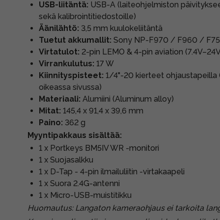
USB-liitäntä:
USB-A (laiteohjelmiston päivitykse
sekä kalibrointitiedostoille)
Äänilähtö:
3,5 mm kuulokeliitäntä
Tuetut akkumallit:
Sony NP-F970 / F960 / F75
Virtatulot:
2-pin LEMO & 4-pin aviation (7.4V–24V
Virrankulutus:
17 W
Kiinnityspisteet:
1/4"-20 kierteet ohjaustapeilla 
oikeassa sivussa)
Materiaali:
Alumiini (Aluminum alloy)
Mitat:
145,4 x 91,4 x 39,6 mm
Paino:
362 g
Myyntipakkaus sisältää:
1 x Portkeys BM5IV WR -monitori
1 x Suojasalkku
1 x D-Tap - 4-pin ilmailuliitin -virtakaapeli
1 x Suora 2.4G-antenni
1 x Micro-USB-muistitikku
Huomautus: Langaton kameraohjaus ei tarkoita lang