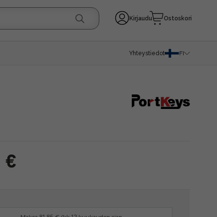
Kirjaudu
Ostoskori
Yhteystiedot
FI
 €