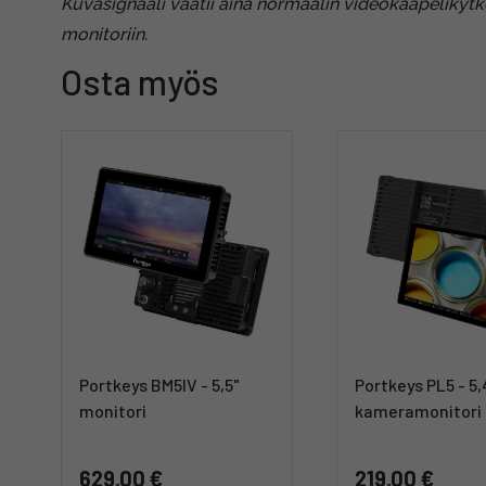
Kuvasignaali vaatii aina normaalin videokaapeliky
monitoriin.
Osta myös
Portkeys BM5IV - 5,5"
Portkeys PL5 - 5,
monitori
kameramonitori
629,00 €
219,00 €