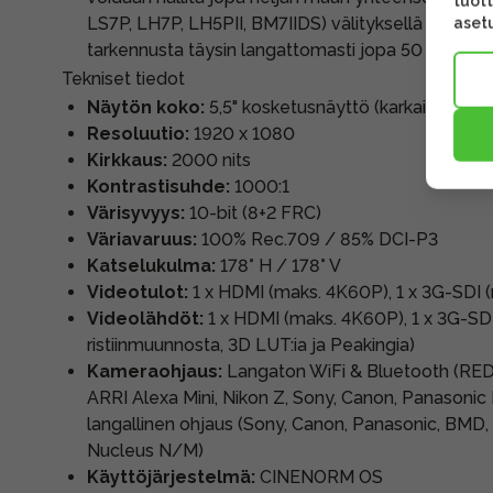
tuott
LS7P, LH7P, LH5PII, BM7IIDS) välityksellä useita er
asetu
tarkennusta täysin langattomasti jopa 50 metrin s
Tekniset tiedot
Näytön koko:
5,5" kosketusnäyttö (karkaistu lasi)
Resoluutio:
1920 x 1080
Kirkkaus:
2000 nits
Kontrastisuhde:
1000:1
Värisyvyys:
10-bit (8+2 FRC)
Väriavaruus:
100% Rec.709 / 85% DCI-P3
Katselukulma:
178° H / 178° V
Videotulot:
1 x HDMI (maks. 4K60P), 1 x 3G-SDI
Videolähdöt:
1 x HDMI (maks. 4K60P), 1 x 3G-SD
ristiinmuunnosta, 3D LUT:ia ja Peakingia)
Kameraohjaus:
Langaton WiFi & Bluetooth (RE
ARRI Alexa Mini, Nikon Z, Sony, Canon, Panason
langallinen ohjaus (Sony, Canon, Panasonic, BMD
Nucleus N/M)
Käyttöjärjestelmä:
CINENORM OS