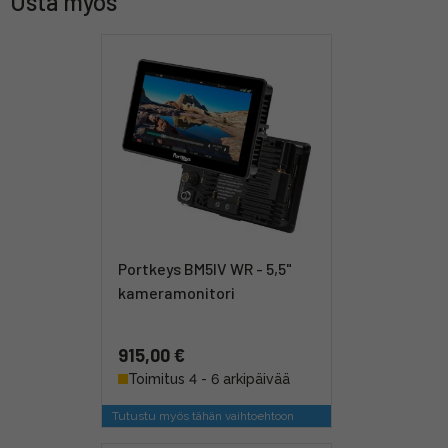
Osta myös
Portkeys BM5IV WR - 5,5"
kameramonitori
915,00 €
Toimitus 4 - 6 arkipäivää
Tutustu myös tähän vaihtoehtoon