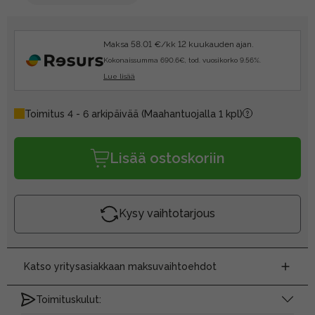
Maksa 58.01 €/kk 12 kuukauden ajan.
Kokonaissumma 690.6€, tod. vuosikorko 9.56%.
Lue lisää
Toimitus 4 - 6 arkipäivää
(Maahantuojalla 1 kpl)
Lisää ostoskoriin
Kysy vaihtotarjous
Katso yritysasiakkaan maksuvaihtoehdot
Toimituskulut: