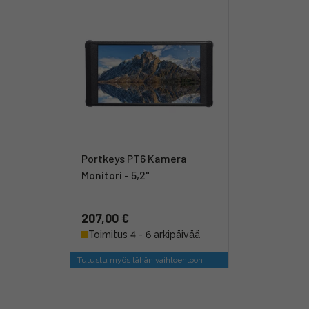
Portkeys PT6 Kamera
Monitori - 5,2"
207,00 €
Toimitus 4 - 6 arkipäivää
Tutustu myös tähän vaihtoehtoon