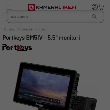
Etusivu
/
Video ja ääni
/
Monitorit
Portkeys BM5IV - 5,5" monitori