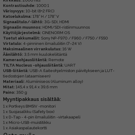
Kirkkaus:
2000 nits
Kontrastisuhde:
1000:1
Värisyvyys:
10-bit (8+2 FRC)
Katselukulma:
178° H / 178° V
Signaalitulo/-lähtö:
3G-SDI, HDMI
Signaalin muunnos:
HDMI/SDI-ristiinmuunnos
Käyttöjärjestelmä:
CINENORM OS
Tuetut akkumallit:
Sony NP-F970 / F960 / F750 / F550
Virtatulo:
4-pinninen ilmailuliitin (7–24 V)
Maksimaalinen virrankulutus:
16 W
Äänilähtö:
3,5 mm kuulokeliitäntä
Kameraohjausliitäntä:
Remote
TILTA Nucleus -ohjausliitäntä:
UART
USB-liitäntä:
USB-A (laiteohjelmiston päivitykseen ja LUT-
tiedostojen lataamiseen)
Materiaali:
Alumiiniseos (Aluminum alloy)
Mitat:
145,4 x 91,4 x 39,6 mm
Paino:
350 g
Myyntipakkaus sisältää:
1 x Portkeys BM5IV -monitori
1 x Suojasalkku (Safety box)
1 x D-Tap - 4-pin ilmailuliitin -virtakaapeli
1 x Micro-USB-muistitikku
1 x Asiakaspalautekortti