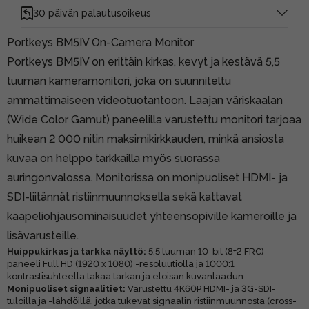
30 päivän palautusoikeus
Portkeys BM5IV On-Camera Monitor
Portkeys BM5IV on erittäin kirkas, kevyt ja kestävä 5,5
tuuman kameramonitori, joka on suunniteltu
ammattimaiseen videotuotantoon. Laajan väriskaalan
(Wide Color Gamut) paneelilla varustettu monitori tarjoaa
huikean 2 000 nitin maksimikirkkauden, minkä ansiosta
kuvaa on helppo tarkkailla myös suorassa
auringonvalossa. Monitorissa on monipuoliset HDMI- ja
SDI-liitännät ristiinmuunnoksella sekä kattavat
kaapeliohjausominaisuudet yhteensopiville kameroille ja
lisävarusteille.
Huippukirkas ja tarkka näyttö:
5,5 tuuman 10-bit (8+2 FRC) -
paneeli Full HD (1920 x 1080) -resoluutiolla ja 1000:1
kontrastisuhteella takaa tarkan ja eloisan kuvanlaadun.
Monipuoliset signaalitiet:
Varustettu 4K60P HDMI- ja 3G-SDI-
tuloilla ja -lähdöillä, jotka tukevat signaalin ristiinmuunnosta (cross-