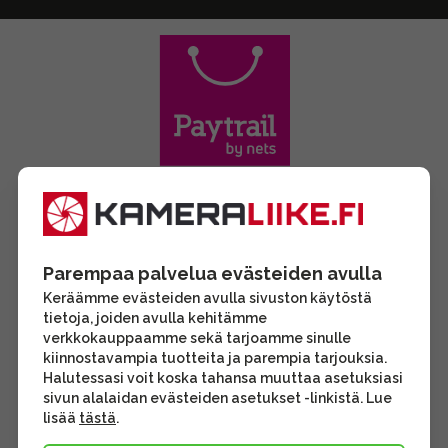
Parempaa palvelua evästeiden avulla
Keräämme evästeiden avulla sivuston käytöstä
tietoja, joiden avulla kehitämme
verkkokauppaamme sekä tarjoamme sinulle
kiinnostavampia tuotteita ja parempia tarjouksia.
Halutessasi voit koska tahansa muuttaa asetuksiasi
sivun alalaidan evästeiden asetukset -linkistä. Lue
lisää
tästä
.