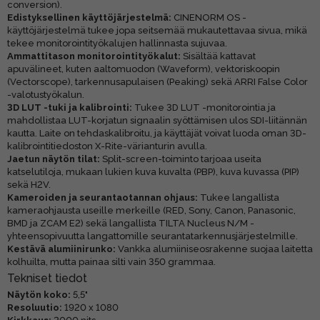
conversion).
Edistyksellinen käyttöjärjestelmä:
CINENORM OS -
käyttöjärjestelmä tukee jopa seitsemää mukautettavaa sivua, mikä
tekee monitorointityökalujen hallinnasta sujuvaa.
Ammattitason monitorointityökalut:
Sisältää kattavat
apuvälineet, kuten aaltomuodon (Waveform), vektoriskoopin
(Vectorscope), tarkennusapulaisen (Peaking) sekä ARRI False Color
-valotustyökalun.
3D LUT -tuki ja kalibrointi:
Tukee 3D LUT -monitorointia ja
mahdollistaa LUT-korjatun signaalin syöttämisen ulos SDI-liitännän
kautta. Laite on tehdaskalibroitu, ja käyttäjät voivat luoda oman 3D-
kalibrointitiedoston X-Rite-värianturin avulla.
Jaetun näytön tilat:
Split-screen-toiminto tarjoaa useita
katselutiloja, mukaan lukien kuva kuvalta (PBP), kuva kuvassa (PIP)
sekä H2V.
Kameroiden ja seurantaotannan ohjaus:
Tukee langallista
kameraohjausta useille merkeille (RED, Sony, Canon, Panasonic,
BMD ja ZCAM E2) sekä langallista TILTA Nucleus N/M -
yhteensopivuutta langattomille seurantatarkennusjärjestelmille.
Kestävä alumiinirunko:
Vankka alumiiniseosrakenne suojaa laitetta
kolhuilta, mutta painaa silti vain 350 grammaa.
Tekniset tiedot
Näytön koko:
5,5"
Resoluutio:
1920 x 1080