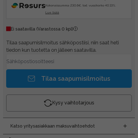
Kokonaissumma 230.6€, tod. vuosikorko 40.13%.
Lue lisää
Ei saatavilla
(Varastossa 0 kpl)
Tilaa saapumisilmoitus sähköpostiisi, niin saat heti
tiedon kun tuotetta on jälleen saatavilla.
Tilaa saapumisilmoitus
Kysy vaihtotarjous
Katso yritysasiakkaan maksuvaihtoehdot