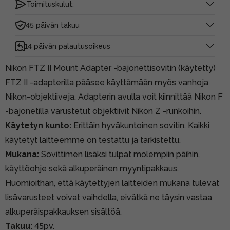
Toimituskulut:
45 päivän takuu
14 päivän palautusoikeus
Nikon FTZ II Mount Adapter -bajonettisovitin (käytetty)
FTZ II -adapterilla pääsee käyttämään myös vanhoja
Nikon-objektiiveja. Adapterin avulla voit kiinnittää Nikon F
-bajonetilla varustetut objektiivit Nikon Z -runkoihin.
Käytetyn kunto:
Erittäin hyväkuntoinen sovitin. Kaikki
käytetyt laitteemme on testattu ja tarkistettu.
Mukana:
Sovittimen lisäksi tulpat molempiin päihin,
käyttöohje sekä alkuperäinen myyntipakkaus.
Huomioithan, että käytettyjen laitteiden mukana tulevat
lisävarusteet voivat vaihdella, eivätkä ne täysin vastaa
alkuperäispakkauksen sisältöä.
Takuu:
45pv.