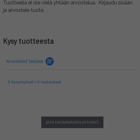
Tuotteella ei ole vielä yhtään arvostelua.
Kirjaudu sisään
ja arvostele tuote.
Kysy tuotteesta
Arvostelut tarjoaa
0 Kysymykset \ 0 Vastaukset
JÄTÄ ENSIMMÄINEN KYSYMYS