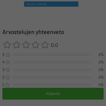
Myyty yhdessä
Arvostelujen yhteenveto
0,0
5
0%
4
0%
3
0%
2
0%
1
0%
Kirjaudu