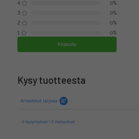
4
0%
3
0%
2
0%
1
0%
Kirjaudu
Kysy tuotteesta
Arvostelut tarjoaa
0 Kysymykset \ 0 Vastaukset