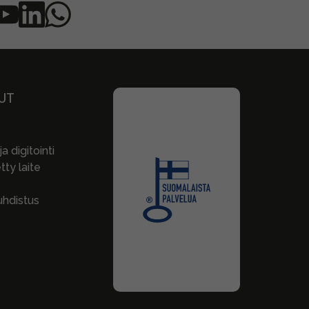
UT
a digitointi
ty laite
hdistus