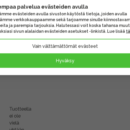
empaa palvelua evästeiden avulla
äyttö siisti ja
mme evästeiden avulla sivuston käytöstä tietoja, joiden avulla
tarkistettu.
tämme verkkokauppaamme sekä tarjoamme sinulle kiinnostava
eita ja parempia tarjouksia. Halutessasi voit koska tahansa muu
ksiasi sivun alalaidan evästeiden asetukset -linkistä. Lue lisää
t
äytönsuoja, USB-kaapeli,
Vain välttämättömät evästeet
kä alkuperäispakkaus.
vat lisävarusteet voivat
Hyväksy
sen sisältöä.
Tuotteella
ei ole
vielä
yhtään