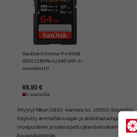
SanDisk Extreme Pro 64GB
SDXC (280Mb/s) V60 UHS-II -
muistikortti
69,90 €
Ei saatavilla
(Myyty) Nikon D850 -kamera (sc. 10960) (käytetty)
Käytetty ammattikuvaajan ja aktiiviharrastajan valin
monipuolinen ja sääsuojattu järjestelmäkamera, joka s
kuvaustilanteisiin.