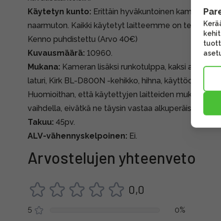
Par
Käytetyn kunto:
Erittäin hyväkuntoinen kamera. Takan
Kerää
naarmuton. Kaikki käytetyt laitteemme on testattu ja 
kehi
Kenno puhdistettu (Arvo 40€)
tuott
Kuvausmäärä:
10960.
asetu
Mukana:
Kameran lisäksi runkotulppa, kaksi akkua, n
laturi, Kirk BL-D800N -kehikko, hihna, käyttöohje se
Huomioithan, että käytettyjen laitteiden mukana tule
vaihdella, eivätkä ne täysin vastaa alkuperäispakkauk
Takuu:
45pv.
ALV-vähennyskelpoinen:
Ei.
Arvostelujen yhteenveto
0,0
5
0%