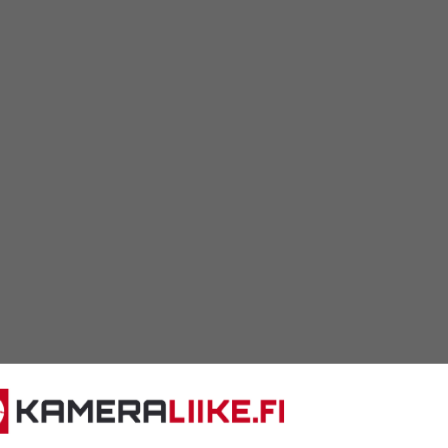
ta. Nikon D850 on
opii kaikkiin