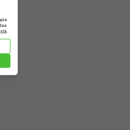
mpia
ttaa
ästä
.