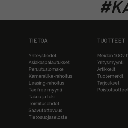
#KA
TIETOA
TUOTTEET
Yhteystiedot
Meidän 100v hi
Asiakaspalautukset
Yritysmyynti
Peruutuslomake
Artikkelit
Kameraliike-rahoitus
Tuotemerkit
Leasing-rahoitus
Tarjoukset
Tax free myynti
Poistotuottee
Takuu ja tuki
Toimitusehdot
Saavutettavuus
Tietosuojaseloste