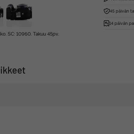
45 päivän t
14 päivän p
ko. SC: 10960. Takuu 45pv.
ikkeet