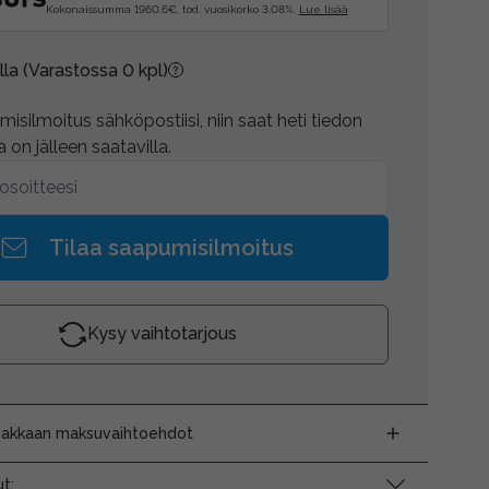
Kokonaissumma 1960.6€, tod. vuosikorko 3.08%.
Lue lisää
lla
(Varastossa 0 kpl)
isilmoitus sähköpostiisi, niin saat heti tiedon
 on jälleen saatavilla.
Tilaa saapumisilmoitus
Kysy vaihtotarjous
siakkaan maksuvaihtoehdot
t: