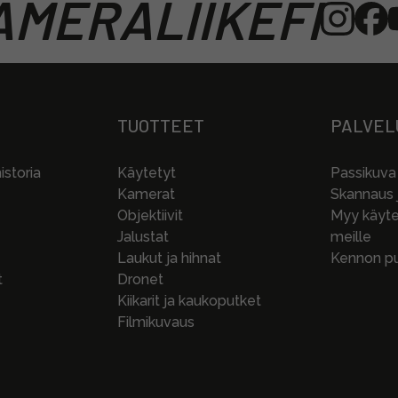
MERALIIKEFI
TUOTTEET
PALVEL
storia
Käytetyt
Passikuva
Kamerat
Skannaus j
Objektiivit
Myy käytet
Jalustat
meille
Laukut ja hihnat
Kennon pu
t
Dronet
Kiikarit ja kaukoputket
Filmikuvaus