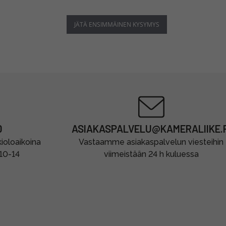
JÄTÄ ENSIMMÄINEN KYSYMYS
0
ASIAKASPALVELU@KAMERALIIKE.F
oloaikoina
Vastaamme asiakaspalvelun viesteihin
 10-14
viimeistään 24 h kuluessa