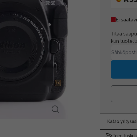
Ei saatavi
Tilaa saapum
kun tuotetta
Katso yritysa
Toimituskulu