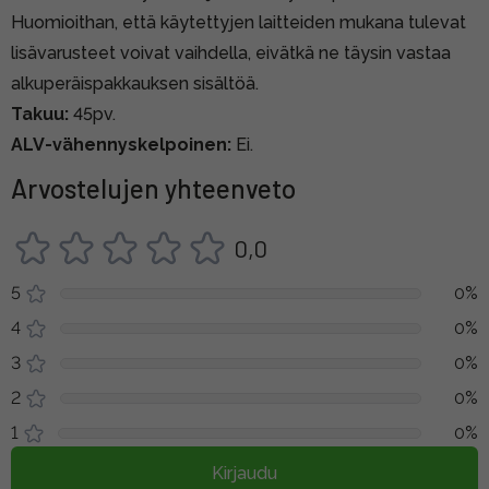
Huomioithan, että käytettyjen laitteiden mukana tulevat
lisävarusteet voivat vaihdella, eivätkä ne täysin vastaa
alkuperäispakkauksen sisältöä.
Takuu:
45pv.
ALV-vähennyskelpoinen:
Ei.
Arvostelujen yhteenveto
0,0
5
0%
4
0%
3
0%
2
0%
1
0%
Kirjaudu