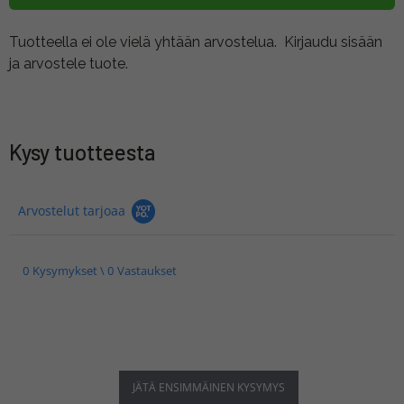
Tuotteella ei ole vielä yhtään arvostelua.
Kirjaudu sisään
ja arvostele tuote.
Kysy tuotteesta
Arvostelut tarjoaa
0 Kysymykset \ 0 Vastaukset
JÄTÄ ENSIMMÄINEN KYSYMYS