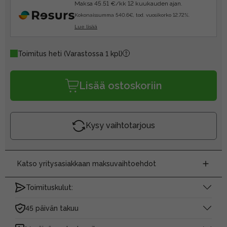
Maksa 45.51 €/kk 12 kuukauden ajan.
Kokonaissumma 540.6€, tod. vuosikorko 12.72%.
Lue lisää
Toimitus heti
(Varastossa 1 kpl)
Lisää ostoskoriin
Kysy vaihtotarjous
Katso yritysasiakkaan maksuvaihtoehdot
Toimituskulut:
45 päivän takuu