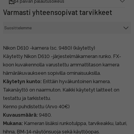
14 päivän palautusoikeus
Varmasti yhteensopivat tarvikkeet
Nikon D610 -kamera (sc. 9480) (käytetty)
Käytetty Nikon D610 -järjestelmäkameran runko. FX-
koon kuvakennolla varustettu ammattitason kamera
hämäräkuvaukseen sopivilla ominaisuuksilla.
Käytetyn kunto:
Erittäin hyväkuntoinen kamera.
Takanäyttö on naarmuton. Kaikki käytetyt laitteet on
testattu ja tarkistettu.
Kenno puhdistettu (Arvo 40€)
Kuvausmäärä:
9480.
Mukana:
Kameran lisäksi runkotulppa, tarvikeakku, laturi,
hihna, BM-14-näytönsuoja sekä käyttöopas.