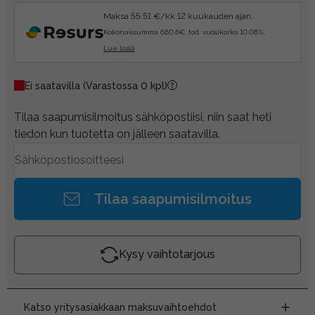
Maksa 55.51 €/kk 12 kuukauden ajan.
Kokonaissumma 660.6€, tod. vuosikorko 10.06%.
Lue lisää
Ei saatavilla
(Varastossa 0 kpl)
Tilaa saapumisilmoitus sähköpostiisi, niin saat heti
tiedon kun tuotetta on jälleen saatavilla.
Tilaa saapumisilmoitus
Kysy vaihtotarjous
Katso yritysasiakkaan maksuvaihtoehdot