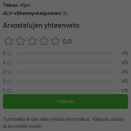
Takuu:
45pv.
ALV-vähennyskelpoinen:
Ei.
Arvostelujen yhteenveto
0,0
5
0%
4
0%
3
0%
2
0%
1
0%
Kirjaudu
Tuotteella ei ole vielä yhtään arvostelua.
Kirjaudu sisään
ja arvostele tuote.