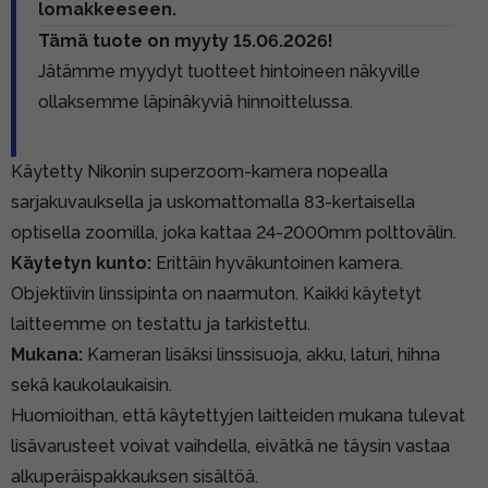
lomakkeeseen.
Tämä tuote on myyty 15.06.2026!
Jätämme myydyt tuotteet hintoineen näkyville
ollaksemme läpinäkyviä hinnoittelussa.
Käytetty Nikonin superzoom-kamera nopealla
sarjakuvauksella ja uskomattomalla 83-kertaisella
optisella zoomilla, joka kattaa 24-2000mm polttovälin.
Käytetyn kunto:
Erittäin hyväkuntoinen kamera.
Objektiivin linssipinta on naarmuton. Kaikki käytetyt
laitteemme on testattu ja tarkistettu.
Mukana:
Kameran lisäksi linssisuoja, akku, laturi, hihna
sekä kaukolaukaisin.
Huomioithan, että käytettyjen laitteiden mukana tulevat
lisävarusteet voivat vaihdella, eivätkä ne täysin vastaa
alkuperäispakkauksen sisältöä.