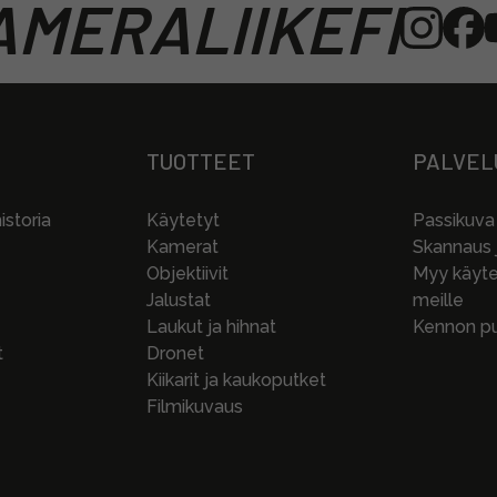
MERALIIKEFI
TUOTTEET
PALVEL
storia
Käytetyt
Passikuva
Kamerat
Skannaus j
Objektiivit
Myy käytet
Jalustat
meille
Laukut ja hihnat
Kennon pu
t
Dronet
Kiikarit ja kaukoputket
Filmikuvaus