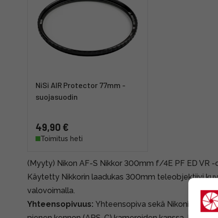
NiSi AIR Protector 77mm -
suojasuodin
49,90 €
Toimitus heti
(Myyty) Nikon AF-S Nikkor 300mm f/4E PF ED VR -obj
Käytetty Nikkorin laadukas 300mm teleobjektiivi kuva
valovoimalla.
Yhteensopivuus:
Yhteensopiva sekä Nikonin täyden
pienen kennon (APS-C) kameroiden kanssa. Nikon Z 