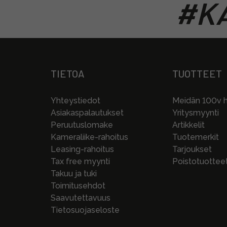
#KA
TIETOA
TUOTTEET
Yhteystiedot
Meidän 100v hi
Asiakaspalautukset
Yritysmyynti
Peruutuslomake
Artikkelit
Kameraliike-rahoitus
Tuotemerkit
Leasing-rahoitus
Tarjoukset
Tax free myynti
Poistotuottee
Takuu ja tuki
Toimitusehdot
Saavutettavuus
Tietosuojaseloste