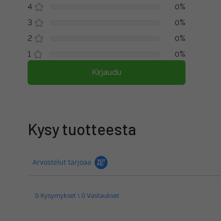
4
0%
3
0%
2
0%
1
0%
Kirjaudu
Kysy tuotteesta
Arvostelut tarjoaa
0 Kysymykset \ 0 Vastaukset