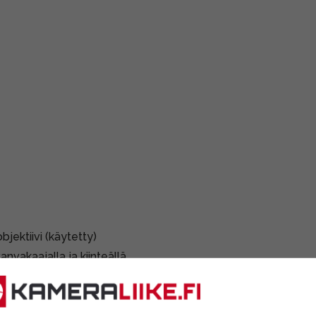
ektiivi (käytetty)
nvakaajalla ja kiinteällä
 (Full-frame) että
-sarjan kameroihin