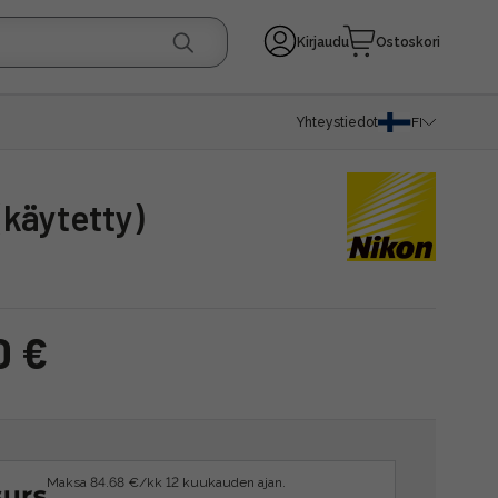
Kirjaudu
Ostoskori
Yhteystiedot
FI
(käytetty)
0 €
Maksa 84.68 €/kk 12 kuukauden ajan.