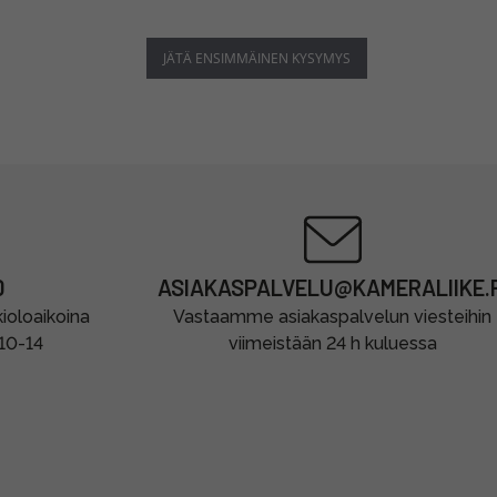
JÄTÄ ENSIMMÄINEN KYSYMYS
0
ASIAKASPALVELU@KAMERALIIKE.F
oloaikoina
Vastaamme asiakaspalvelun viesteihin
 10-14
viimeistään 24 h kuluessa