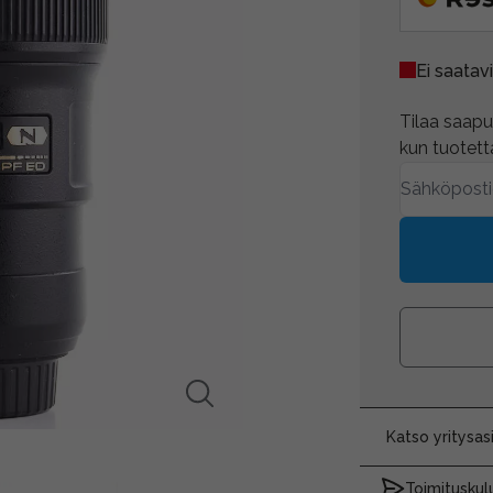
Ei saatavi
Tilaa saapum
kun tuotetta
Katso yritysa
Toimituskulu