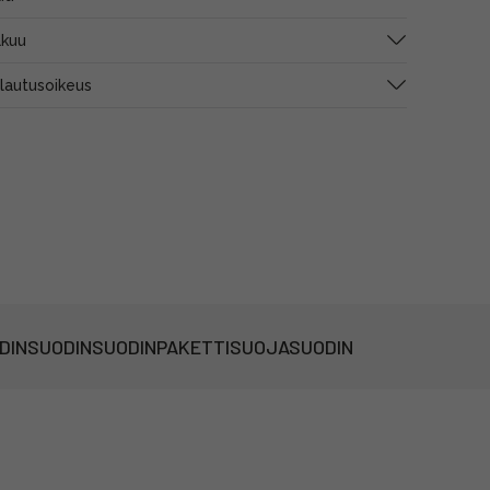
akuu
alautusoikeus
DIN
SUODIN
SUODINPAKETTI
SUOJASUODIN