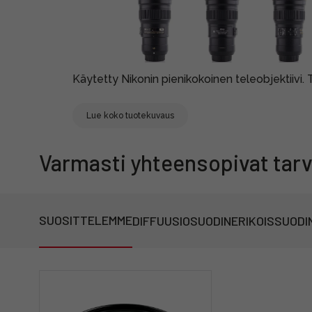
Käytetty Nikonin pienikokoinen teleobjektiivi. 
Lue koko tuotekuvaus
Varmasti yhteensopivat tarv
SUOSITTELEMME
DIFFUUSIOSUODIN
ERIKOISSUODI