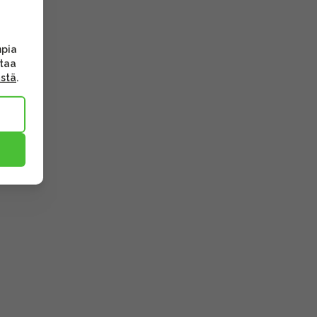
mpia
ttaa
ästä
.