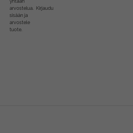
yhtään
arvostelua.
Kirjaudu
sisään ja
arvostele
tuote.