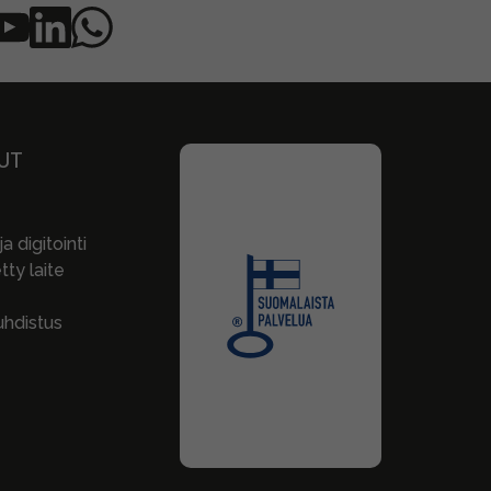
UT
a digitointi
ty laite
hdistus