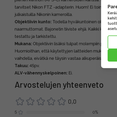
Par
tarvitset Nikon FTZ -adapterin. Huom! Ei toimi täys
Kerää
julkaistuilla Nikonin kameroilla.
kehi
Objektiivin kunto:
Todella hyväkuntoinen objektiivi. 
tuott
asetu
naarmuttomat. Bajonetin tiiviste ehjä. Kaikki käytet
testattu ja tarkistettu.
Mukana:
Objektiivin lisäksi tulpat molempiin päihin.
Huomioithan, että käytettyjen laitteiden mukana tule
vaihdella, eivätkä ne täysin vastaa alkuperäispakkauk
Takuu:
45pv.
ALV-vähennyskelpoinen:
Ei.
Arvostelujen yhteenveto
0,0
5
0%