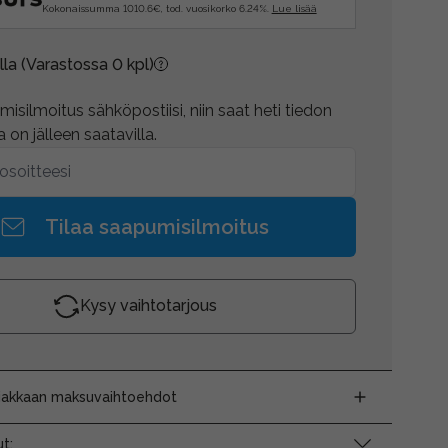
Kokonaissumma 1010.6€, tod. vuosikorko 6.24%.
Lue lisää
lla
(Varastossa 0 kpl)
isilmoitus sähköpostiisi, niin saat heti tiedon
 on jälleen saatavilla.
Tilaa saapumisilmoitus
Kysy vaihtotarjous
siakkaan maksuvaihtoehdot
t: