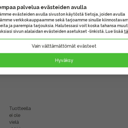
empaa palvelua evästeiden avulla
in ennen vuotta 2007
mme evästeiden avulla sivuston käytöstä tietoja, joiden avulla
tämme verkkokauppaamme sekä tarjoamme sinulle kiinnostava
Linssipinnat
eita ja parempia tarjouksia. Halutessasi voit koska tahansa muu
ksiasi sivun alalaidan evästeiden asetukset -linkistä. Lue lisää
t
yt vaihtolaitteemme on
Vain välttämättömät evästeet
vat lisävarusteet voivat
Hyväksy
sen sisältöä.
Tuotteella
ei ole
vielä