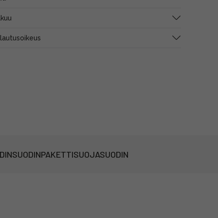
akuu
alautusoikeus
DIN
SUODINPAKETTI
SUOJASUODIN