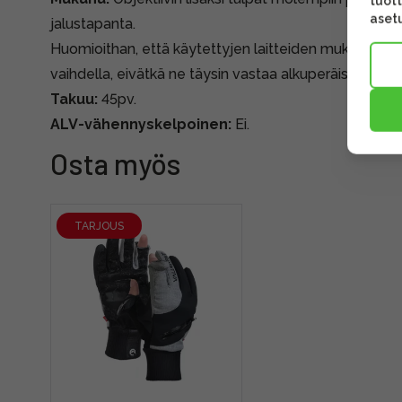
tuott
asetu
jalustapanta.
Huomioithan, että käytettyjen laitteiden mukana tule
vaihdella, eivätkä ne täysin vastaa alkuperäispakkauk
Takuu:
45pv.
ALV-vähennyskelpoinen:
Ei.
Osta myös
TARJOUS