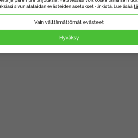
eita ja parempia tarjouksia. Halutessasi voit koska tahansa muu
ksiasi sivun alalaidan evästeiden asetukset -linkistä. Lue lisää
t
vat lisävarusteet voivat
Vain välttämättömät evästeet
sen sisältöä.
Hyväksy