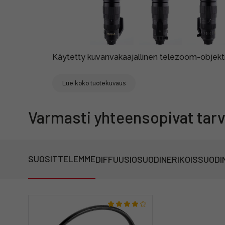
Käytetty kuvanvakaajallinen telezoom-objektii
Lue koko tuotekuvaus
Varmasti yhteensopivat tarv
SUOSITTELEMME
DIFFUUSIOSUODIN
ERIKOISSUODI