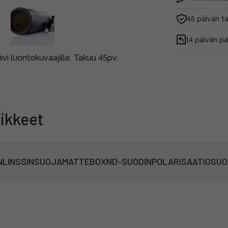
45 päivän t
14 päivän p
vi luontokuvaajille. Takuu 45pv.
ikkeet
N
LINSSINSUOJA
MATTEBOX
ND-SUODIN
POLARISAATIOSUO