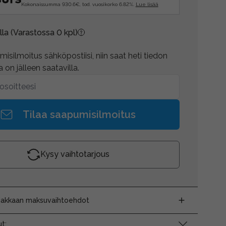
Kokonaissumma 930.6€, tod. vuosikorko 6.82%.
Lue lisää
lla
(Varastossa 0 kpl)
isilmoitus sähköpostiisi, niin saat heti tiedon
 on jälleen saatavilla.
Tilaa saapumisilmoitus
Kysy vaihtotarjous
siakkaan maksuvaihtoehdot
t: