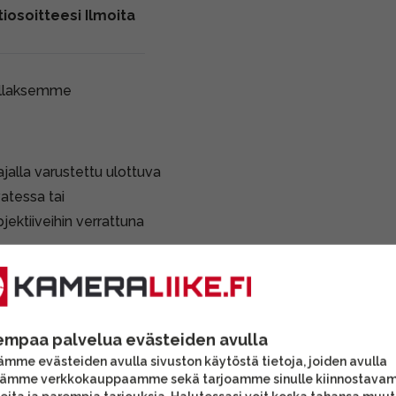
iosoitteesi Ilmoita
ollaksemme
alla varustettu ulottuva
vatessa tai
ektiiveihin verrattuna
 (Full-frame) että
-sarjan kameroihin
empaa palvelua evästeiden avulla
Linssipinnat naarmuttomat.
mme evästeiden avulla sivuston käytöstä tietoja, joiden avulla
tämme verkkokauppaamme sekä tarjoamme sinulle kiinnostava
 vastavalosuoja sekä