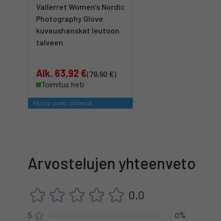
Vallerret Women's Nordic
Photography Glove
kuvaushanskat leutoon
talveen
Alk. 63,92 €
(79,90 €)
Toimitus heti
Myyty usein yhdessä
Arvostelujen yhteenveto
0,0
5
0%