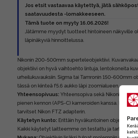
Jos etsit vastaavaa käytettyä, jätä sähköpost
saatavuudesta -lomakkeeseen.
Tämä tuote on myyty 16.06.2026!
Jätämme myydyt tuotteet hintoineen näkyville 
läpinäkyviä hinnoittelussa.
Nikonin 200-500mm superteleobjektiivi. Kuvanvakaaj
objektiivi on hyvä vaihtoehto lintuja, lentokoneita ku
urheilukuvauksiin. Sigma tai Tamronin 150-600mm obj
tässä on kiinteä f5.6 aukko läpi zoomialueen.
Yhteensopivuus:
Yhteensopiva sekä Nikonin täyden
pienen kennon (APS-C) kameroiden kanssa. Nikon Z 
tarvitset
Nikon FTZ adapterin.
Par
Käytetyn kunto:
Erittäin hyväkuntoinen objektiivi. 
Kerää
Kaikki käytetyt laitteemme on testattu ja tarkistettu.
kehi
Mukana:
Objektiivin lisäksi tulpat molempiin päihin,