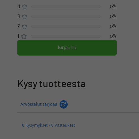
4
0%
3
0%
2
0%
1
0%
Kirjaudu
Kysy tuotteesta
Arvostelut tarjoaa
0 Kysymykset \ 0 Vastaukset