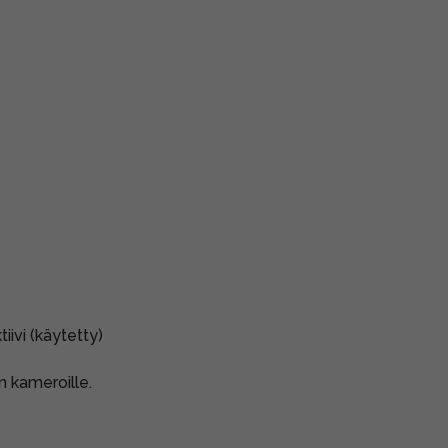
ivi (käytetty)
on kameroille.