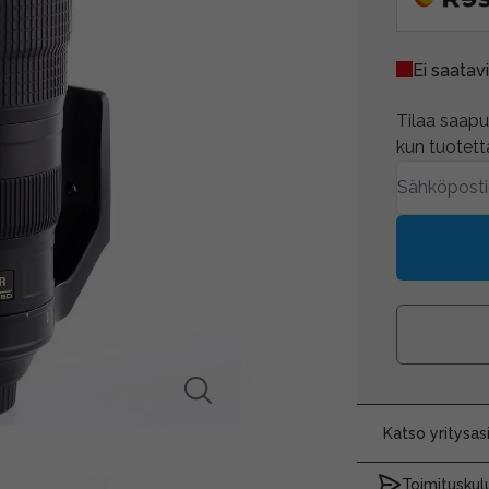
Ei saatavi
Tilaa saapum
kun tuotetta
Katso yritysa
Toimituskulu