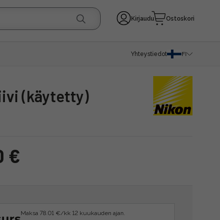
Kirjaudu
Ostoskori
Yhteystiedot
FI
vi (käytetty)
0 €
Maksa 78.01 €/kk 12 kuukauden ajan.