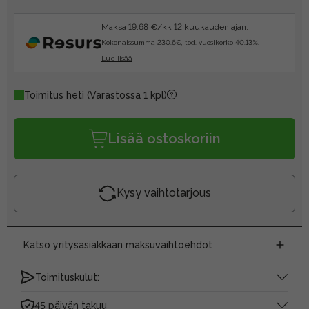
Maksa 19.68 €/kk 12 kuukauden ajan.
Kokonaissumma 230.6€, tod. vuosikorko 40.13%.
Lue lisää
Toimitus heti
(Varastossa 1 kpl)
Lisää ostoskoriin
Kysy vaihtotarjous
Katso yritysasiakkaan maksuvaihtoehdot
Toimituskulut:
45 päivän takuu