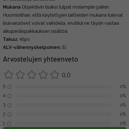
Mukana
Objektiivin lisäksi tulpat molempiin päihin.
Huomioithan, että käytettyjen laitteiden mukana tulevat
lisävarusteet voivat vaihdella, eivätkä ne täysin vastaa
alkuperäispakkauksen sisältöä.
Takuu:
45pv.
ALV-vähennyskelpoinen:
Ei.
Arvostelujen yhteenveto
0,0
5
0%
4
0%
3
0%
2
0%
1
0%