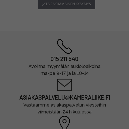
JÄTÄ ENSIMMÄINEN KYSYMYS
015 211 540
Avoinna myymälän aukioloaikoina
ma-pe 9-17 ja la 10-14
ASIAKASPALVELU@KAMERALIIKE.FI
Vastaamme asiakaspalvelun viesteihin
viimeistään 24 h kuluessa