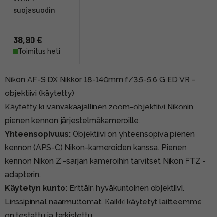
suojasuodin
38,90 €
Toimitus heti
Nikon AF-S DX Nikkor 18-140mm f/3.5-5.6 G ED VR -
objektiivi (käytetty)
Käytetty kuvanvakaajallinen zoom-objektiivi Nikonin
pienen kennon järjestelmäkameroille.
Yhteensopivuus:
Objektiivi on yhteensopiva pienen
kennon (APS-C) Nikon-kameroiden kanssa. Pienen
kennon Nikon Z -sarjan kameroihin tarvitset Nikon FTZ -
adapterin.
Käytetyn kunto:
Erittäin hyväkuntoinen objektiivi.
Linssipinnat naarmuttomat. Kaikki käytetyt laitteemme
on testattu ja tarkistettu.