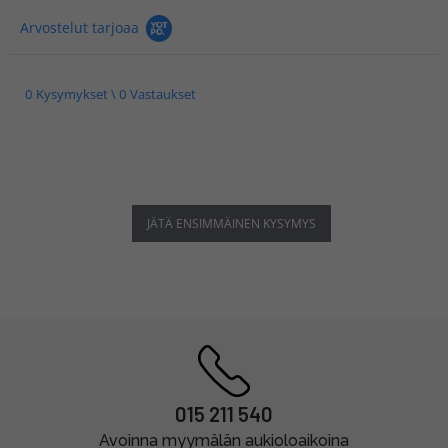
Arvostelut tarjoaa
0 Kysymykset \ 0 Vastaukset
JÄTÄ ENSIMMÄINEN KYSYMYS
015 211 540
Avoinna myymälän aukioloaikoina