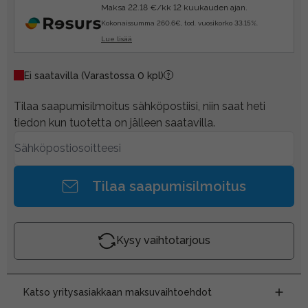
Maksa 22.18 €/kk 12 kuukauden ajan.
Kokonaissumma 260.6€, tod. vuosikorko 33.15%.
Lue lisää
Ei saatavilla
(Varastossa 0 kpl)
Tilaa saapumisilmoitus sähköpostiisi, niin saat heti
tiedon kun tuotetta on jälleen saatavilla.
Tilaa saapumisilmoitus
Kysy vaihtotarjous
Katso yritysasiakkaan maksuvaihtoehdot