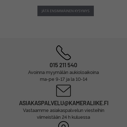
JÄTÄ ENSIMMÄINEN KYSYMYS
015 211 540
Avoinna myymälän aukioloaikoina
ma-pe 9-17 ja la 10-14
ASIAKASPALVELU@KAMERALIIKE.FI
Vastaamme asiakaspalvelun viesteihin
viimeistään 24 h kuluessa