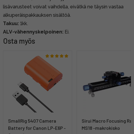
lisävarusteet voivat vaihdella, eivätkä ne täysin vastaa
alkuperäispakkauksen sisältöä.
Takuu:
1kk.
ALV-vähennyskelpoinen:
Ei.
Osta myös
SmallRig 5407 Camera
Sirui Macro Focusing Rai
Battery for Canon LP-E6P -
MS18 -makrokisko