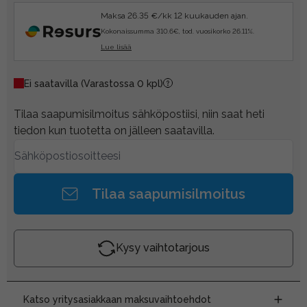
Maksa 26.35 €/kk 12 kuukauden ajan.
Kokonaissumma 310.6€, tod. vuosikorko 26.11%.
Lue lisää
Ei saatavilla
(Varastossa 0 kpl)
Tilaa saapumisilmoitus sähköpostiisi, niin saat heti
tiedon kun tuotetta on jälleen saatavilla.
Tilaa saapumisilmoitus
Kysy vaihtotarjous
Katso yritysasiakkaan maksuvaihtoehdot