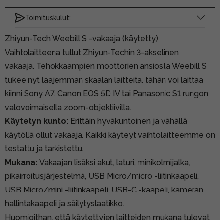
Toimituskulut:
Zhiyun-Tech Weebill S -vakaaja (käytetty)
Vaihtolaitteena tullut Zhiyun-Techin 3-akselinen
vakaaja. Tehokkaampien moottorien ansiosta Weebill S
tukee nyt laajemman skaalan laitteita, tähän voi laittaa
kiinni Sony A7, Canon EOS 5D IV tai Panasonic S1 rungon
valovoimaisella zoom-objektiivilla.
Käytetyn kunto:
Erittäin hyväkuntoinen ja vähällä
käytöllä ollut vakaaja. Kaikki käyteyt vaihtolaitteemme on
testattu ja tarkistettu.
Mukana:
Vakaajan lisäksi akut, laturi, minikolmijalka,
pikairroitusjärjestelmä,
USB Micro/micro -liitinkaapeli,
USB Micro/mini -liitinkaapeli, USB-C -kaapeli, kameran
hallintakaapeli ja säilytyslaatikko.
Huomioithan, että käytettyjen laitteiden mukana tulevat