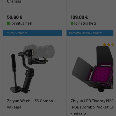
Oranssi
50,90 €
109,00 €
Toimitus heti
Toimitus heti
Myyty yhdessä
Katsottu usein yhdessä
Zhiyun Weebill 3S Combo -
Zhiyun LED Fiveray M20
vakaaja
(RGB) Combo Pocket Lig
-ledvalo