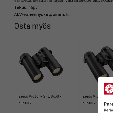
vaihdella, eivätkä ne täysin vastaa alkuperäispakkauk
Takuu:
45pv.
ALV-vähennyskelpoinen:
Ei.
Osta myös
Zeiss Victory SFL 8x30 -
Zeiss Victory SF
kiikarit
kiikarit
Par
Kerää