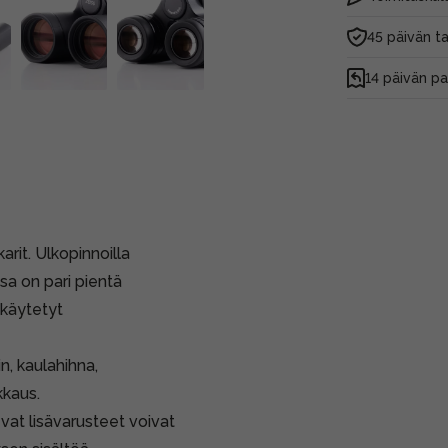
45 päivän t
14 päivän p
arit. Ulkopinnoilla
sa on pari pientä
 käytetyt
in, kaulahihna,
kkaus.
vat lisävarusteet voivat