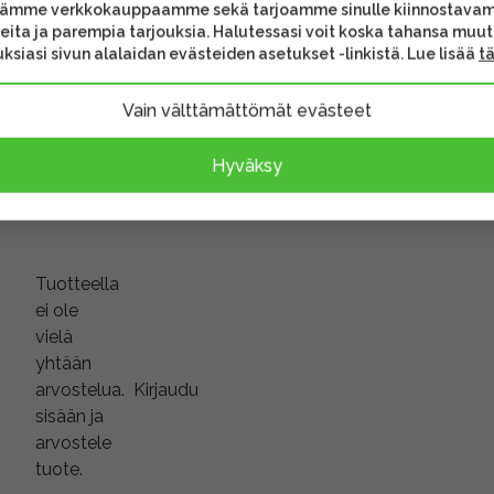
tämme verkkokauppaamme sekä tarjoamme sinulle kiinnostava
eita ja parempia tarjouksia. Halutessasi voit koska tahansa muu
ksiasi sivun alalaidan evästeiden asetukset -linkistä. Lue lisää
t
a
Vain välttämättömät evästeet
Hyväksy
Tuotteella
ei ole
vielä
yhtään
arvostelua.
Kirjaudu
sisään ja
arvostele
tuote.