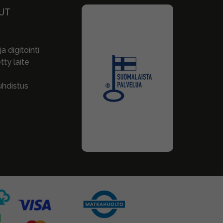
UT
a digitointi
ty laite
hdistus