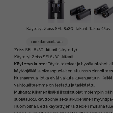
Käytetyt Zeiss SFL 8x30 -kiikarit. Takuu 45pv.
Lue koko tuotekuvaus
Zeiss SFL 8x30 -kiikarit (käytetty)
Käytetyt Zeiss SFl 8x30 -kiikarit.
Käytetyn kunto:
Täysin toimivat ja hyväkuntoiset kiik
käytönjälkiä ja oikeanpuoleisen etulinssin pinnoittees
hiusnaarmua, jotka eivät vaikuta kuvanlaatuun. Kaikki
vaihtolaitteemme on testattu ja tarkistettu.
Mukana:
Kiikarien lisäksi linssinsuojat molempiin päih
suojalaukku, käyttöohje sekä alkuperäinen myyntipa
Huomioithan, että käytettyjen laitteiden mukana tule