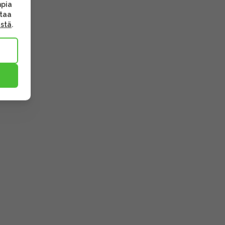
mpia
ttaa
ästä
.