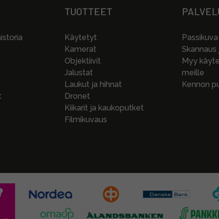
TUOTTEET
PALVEL
storia
Käytetyt
Passikuva
Kamerat
Skannaus j
Objektiivit
Myy käytet
Jalustat
meille
Laukut ja hihnat
Kennon pu
t
Dronet
Kiikarit ja kaukoputket
Filmikuvaus