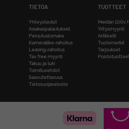
TIETOA
TUOTTEET
Yhteystiedot
Meidän 100v hi
Asiakaspalautukset
Yritysmyynti
Peruutuslomake
Artikkelit
Kameraliike-rahoitus
Tuotemerkit
Leasing-rahoitus
Tarjoukset
Tax free myynti
Poistotuottee
Takuu ja tuki
Toimitusehdot
Saavutettavuus
Tietosuojaseloste