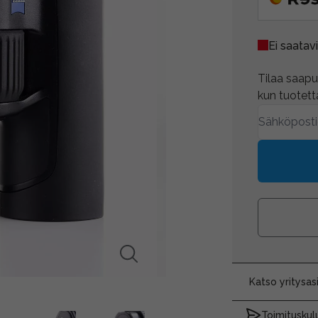
Ei saatavi
Tilaa saapum
kun tuotetta
Katso yritysa
Toimituskulu