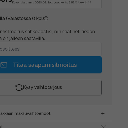
Kokonaissumma 1060.6€, tod. vuosikorko 5.92%.
Lue lisää
lla
(Varastossa 0 kpl)
isilmoitus sähköpostiisi, niin saat heti tiedon
 on jälleen saatavilla.
Tilaa saapumisilmoitus
Kysy vaihtotarjous
siakkaan maksuvaihtoehdot
t: