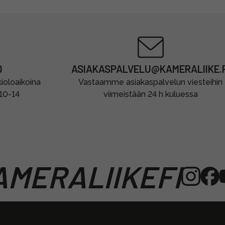
0
ASIAKASPALVELU@KAMERALIIKE.F
oloaikoina
Vastaamme asiakaspalvelun viesteihin
 10-14
viimeistään 24 h kuluessa
MERALIIKEFI