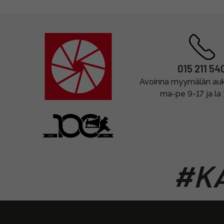
015 211 54
Avoinna myymälän auki
ma-pe 9-17 ja la
#KA