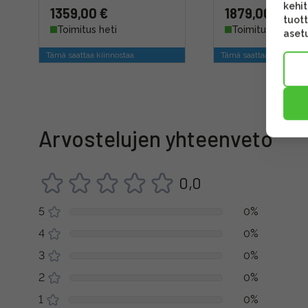
kehi
1359,00 €
1879,00 €
tuott
Toimitus heti
Toimitus heti
asetu
Tämä saattaa kiinnostaa
Tämä saattaa kiinnosta
Arvostelujen yhteenveto
0,0
5
0%
4
0%
3
0%
2
0%
1
0%