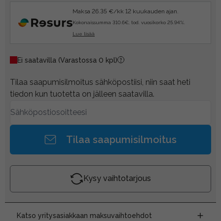
Maksa 26.35 €/kk 12 kuukauden ajan.
Kokonaissumma 310.6€, tod. vuosikorko 25.94%.
Lue lisää
Ei saatavilla
(Varastossa 0 kpl)
Tilaa saapumisilmoitus sähköpostiisi, niin saat heti
tiedon kun tuotetta on jälleen saatavilla.
Tilaa saapumisilmoitus
Kysy vaihtotarjous
Katso yritysasiakkaan maksuvaihtoehdot