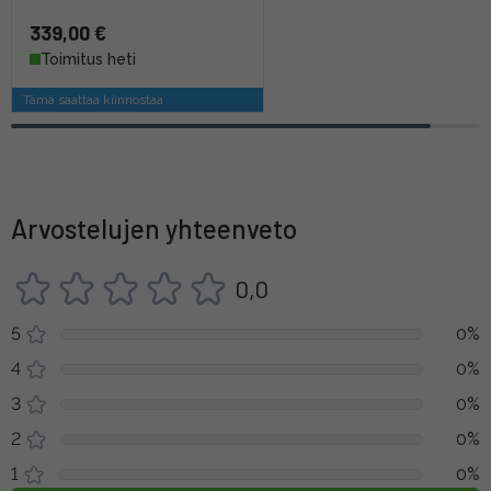
339,00 €
Toimitus heti
Tämä saattaa kiinnostaa
Arvostelujen yhteenveto
0,0
5
0%
4
0%
3
0%
2
0%
1
0%