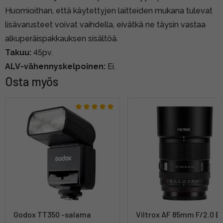
Huomioithan, että käytettyjen laitteiden mukana tulevat
lisävarusteet voivat vaihdella, eivätkä ne täysin vastaa
alkuperäispakkauksen sisältöä.
Takuu:
45pv.
ALV-vähennyskelpoinen:
Ei.
Osta myös
Godox TT350 -salama
Viltrox AF 85mm F/2.0 E