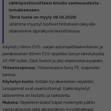
sähköpostiosoitteesi Ilmoita saatavuudesta -
lomakkeeseen.
Tämä tuote on myyty 06.05.2026!
Jätämme myydyt tuotteet hintoineen näkyville
ollaksemme läpinäkyviä hinnoittelussa.
Käytetty Viltrox EVO -sarjan automaattitarkenteinen ja
pienikokoinen 85mm F2.0 objektiivi Sonyn kiinnityksellä.
AF/MF kytkin, Click Switch ja yksi ohjelmoitava painike.
Yhteensopivuus:
Yhteensopiva Sony FE -bajonetin
kanssa.
Käytetyn kunto:
Erittäin hyväkuntoinen objektiivi.
Linssipinnat ovat naarmuttomat. Kaikki käytetyt
laitteemme on testattu ja tarkistettu.
Mukana:
Objektiivin lisäksi tulpat molempiin päihin,
vastavalosuoja sekä alkuperäinen myyntipakkaus.