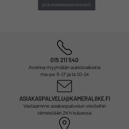
JÄTÄ ENSIMMÄINEN KYSYMYS
015 211 540
Avoinna myymälän aukioloaikoina
ma-pe 9-17 ja la 10-14
ASIAKASPALVELU@KAMERALIIKE.FI
Vastaamme asiakaspalvelun viesteihin
viimeistään 24 h kuluessa