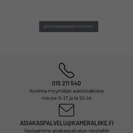
JÄTÄ ENSIMMÄINEN KYSYMYS
015 211 540
Avoinna myymälän aukioloaikoina
ma-pe 9-17 ja la 10-14
ASIAKASPALVELU@KAMERALIIKE.FI
Vastaamme asiakaspalvelun viesteihin