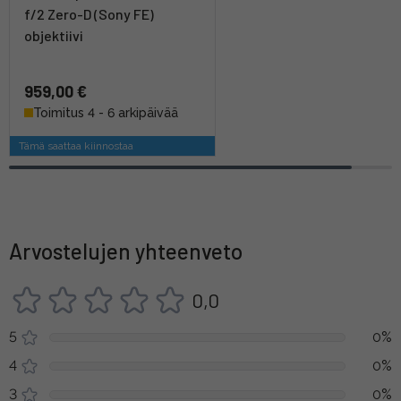
f/2 Zero-D (Sony FE)
objektiivi
959,00 €
Toimitus 4 - 6 arkipäivää
Tämä saattaa kiinnostaa
Arvostelujen yhteenveto
0,0
5
0%
4
0%
3
0%