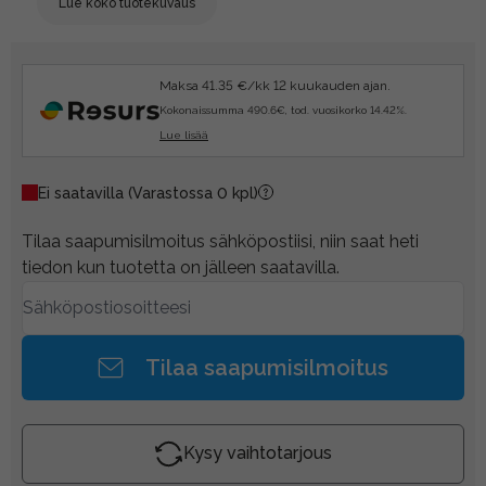
Lue koko tuotekuvaus
Maksa 41.35 €/kk 12 kuukauden ajan.
Kokonaissumma 490.6€, tod. vuosikorko 14.42%.
Lue lisää
Ei saatavilla
(Varastossa 0 kpl)
Tilaa saapumisilmoitus sähköpostiisi, niin saat heti
tiedon kun tuotetta on jälleen saatavilla.
Tilaa saapumisilmoitus
Kysy vaihtotarjous