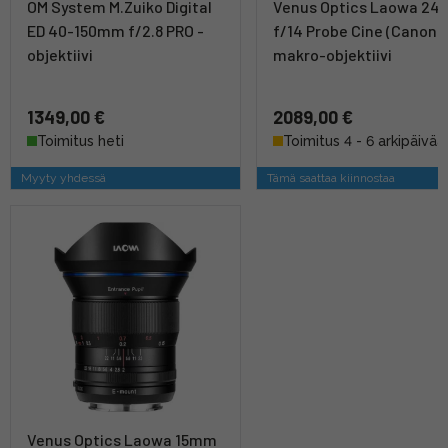
OM System M.Zuiko Digital
Venus Optics Laowa 2
ED 40-150mm f/2.8 PRO -
f/14 Probe Cine (Canon 
objektiivi
makro-objektiivi
1349,00 €
2089,00 €
Toimitus heti
Toimitus 4 - 6 arkipäivää
Myyty yhdessä
Tämä saattaa kiinnostaa
Venus Optics Laowa 15mm