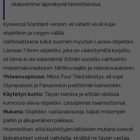
ollaksemme läpinäkyviä hinnoittelussa.
Kyseessä Standard version, eli sähköt eivät kulje
objektiivin ja rungon välillä.
Vaihtolaitteena tullut suomen myydyin Laowa-objektiivi.
Laowan 7.5mm objektiivi, joka on vääristymiltä korjattu,
eli tämä ei ole kalansilmä! Erittäin suosittu vaihtoehto
maisemakuvaukseen, tähtikuvaajille ja videokuvaukseen.
Yhteensopivuus:
Micro Four Third kiinnitys, eli sopii
Olympuksen ja Panasonicin peilittömiin kameroihin.
Käytetyn kunto:
Täysin toimiva ja erittäin siistissä
kunnossa oleva objektiivi. Linssipinnat naarmuttomat.
Mukana:
Objektiivi, vastavalosuoja, tulpat molempiin
päihin ja alkuperäinen pakkaus.
Huomioithan, että käytettyjen laitteiden mukana tulevat
lisävarusteet voivat vaihdella, eivätkä ne täysin vastaa