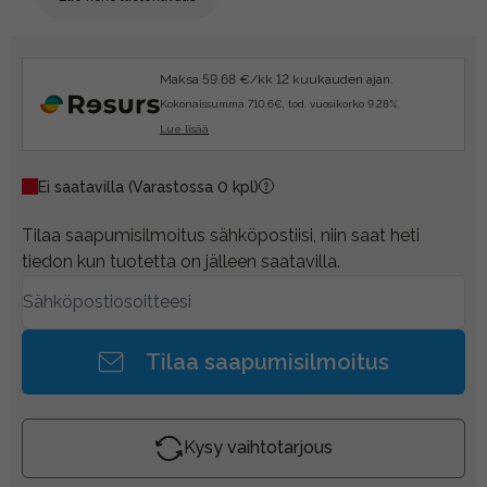
Maksa 59.68 €/kk 12 kuukauden ajan.
Kokonaissumma 710.6€, tod. vuosikorko 9.28%.
Lue lisää
Ei saatavilla
(Varastossa 0 kpl)
Tilaa saapumisilmoitus sähköpostiisi, niin saat heti
tiedon kun tuotetta on jälleen saatavilla.
Tilaa saapumisilmoitus
Kysy vaihtotarjous