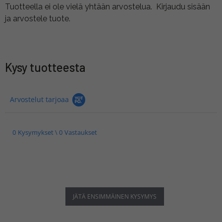
Tuotteella ei ole vielä yhtään arvostelua.
Kirjaudu sisään
ja arvostele tuote.
Kysy tuotteesta
Arvostelut tarjoaa
0 Kysymykset \ 0 Vastaukset
JÄTÄ ENSIMMÄINEN KYSYMYS