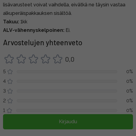
lisävarusteet voivat vaihdella, eivätkä ne täysin vastaa
alkuperäispakkauksen sisältöä.
Takuu:
1kk
ALV-vähennyskelpoinen:
Ei.
Arvostelujen yhteenveto
0,0
5
0%
4
0%
3
0%
2
0%
1
0%
Kirjaudu