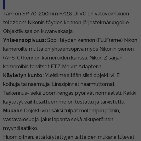
Tamron SP 70-200mm F/2.8 DI VC on valovoimainen
telezoom Nikonin täyden kennon järjestelmärungoille.
Objektiivissa on kuvanvakaaja.
Yhteensopivuus:
Sopii täyden kennon (FullFrame) Nikon
kameroille mutta on yhteensopiva myös Nikonin pienen
(APS-C) kennon kameroiden kanssa. Nikon Z sarjan
kameroihin tarvitset FTZ Mount Adapterin.
Käytetyn kunto:
Yleisilmeeltään siisti objektiivi. Ei
kolhuja tai naarmuja. Linssipinnat naarmuttomat.
Tarkennus- sekä zoomirengas pyörivät normaalisti. Kaikki
käytetyt vaihtolaitteemme on testattu ja tarkistettu.
Mukaan
Objektiivin lisäksi tulpat molempiin päihin,
vastavalosuoja, jalustapanta sekä alkuperäinen
myyntilaatikko.
Huomioithan, että käytettyjen laitteiden mukana tulevat