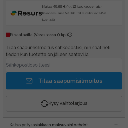
Maksa 49.68 €/kk 12 kuukauden ajan.
Kokonaissumma 590.6€, tod. vuosikorko 11.45%.
Lue lisää
Ei saatavilla
(Varastossa 0 kpl)
Tilaa saapumisilmoitus sähköpostiisi, niin saat heti
tiedon kun tuotetta on jälleen saatavilla.
Tilaa saapumisilmoitus
Kysy vaihtotarjous
Katso yritysasiakkaan maksuvaihtoehdot