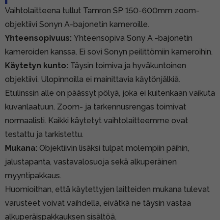
Vaihtolaitteena tullut Tamron SP 150-600mm zoom-
objektiivi Sonyn A-bajonetin kameroille.
Yhteensopivuus:
Yhteensopiva Sony A -bajonetin
kameroiden kanssa. Ei sovi Sonyn peilittömiin kameroihin.
Käytetyn kunto:
Täysin toimiva ja hyväkuntoinen
objektiivi. Ulopinnoilla ei mainittavia käytönjälkiä.
Etulinssin alle on päässyt pölyä, joka ei kuitenkaan vaikuta
kuvanlaatuun. Zoom- ja tarkennusrengas toimivat
normaalisti. Kaikki käytetyt vaihtolaitteemme ovat
testattu ja tarkistettu.
Mukana:
Objektiivin lisäksi tulpat molempiin päihin,
jalustapanta, vastavalosuoja sekä alkuperäinen
myyntipakkaus.
Huomioithan, että käytettyjen laitteiden mukana tulevat
varusteet voivat vaihdella, eivätkä ne täysin vastaa
alkuperäispakkauksen sisältöä.