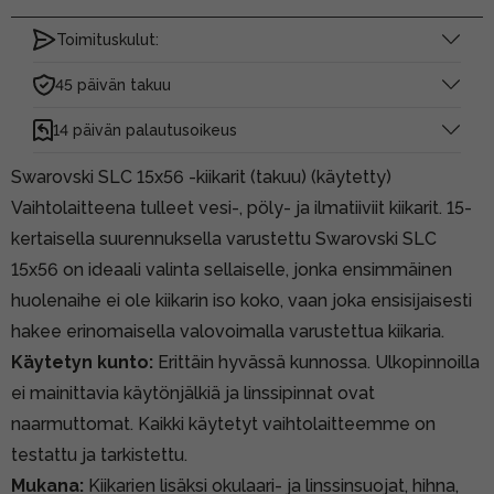
Toimituskulut:
45 päivän takuu
14 päivän palautusoikeus
Swarovski SLC 15x56 -kiikarit (takuu) (käytetty)
Vaihtolaitteena tulleet vesi-, pöly- ja ilmatiiviit kiikarit. 15-
kertaisella suurennuksella varustettu Swarovski SLC
15x56 on ideaali valinta sellaiselle, jonka ensimmäinen
huolenaihe ei ole kiikarin iso koko, vaan joka ensisijaisesti
hakee erinomaisella valovoimalla varustettua kiikaria.
Käytetyn kunto:
Erittäin hyvässä kunnossa. Ulkopinnoilla
ei mainittavia käytönjälkiä ja linssipinnat ovat
naarmuttomat. Kaikki käytetyt vaihtolaitteemme on
testattu ja tarkistettu.
Mukana:
Kiikarien lisäksi okulaari- ja linssinsuojat, hihna,