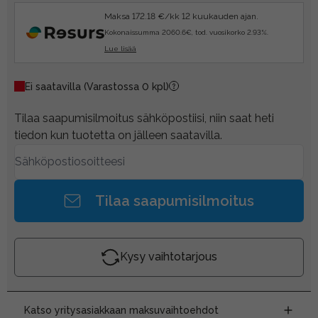
Maksa 172.18 €/kk 12 kuukauden ajan.
Kokonaissumma 2060.6€, tod. vuosikorko 2.93%.
Lue lisää
Ei saatavilla
(Varastossa 0 kpl)
Tilaa saapumisilmoitus sähköpostiisi, niin saat heti
tiedon kun tuotetta on jälleen saatavilla.
Tilaa saapumisilmoitus
Kysy vaihtotarjous
Katso yritysasiakkaan maksuvaihtoehdot