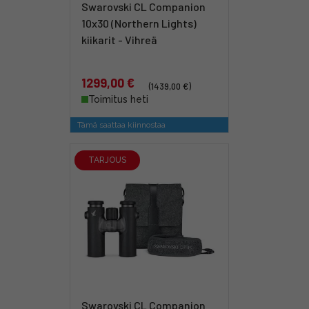
Swarovski CL Companion
10x30 (Northern Lights)
kiikarit - Vihreä
1299,00 €
(1439,00 €)
Toimitus heti
Tämä saattaa kiinnostaa
TARJOUS
Swarovski CL Companion