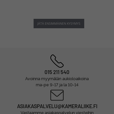
JÄTÄ ENSIMMÄINEN KYSYMYS
015 211 540
Avoinna myymälän aukioloaikoina
ma-pe 9-17 ja la 10-14
ASIAKASPALVELU@KAMERALIIKE.FI
Vastaamme asiakaspalvelun viesteihin