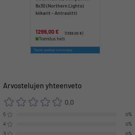
8x30 (Northern Lights)
kiikarit - Antrasiitti
1299,00 €
(1399,00 €)
Toimitus heti
Tämä saattaa kiinnostaa
Arvostelujen yhteenveto
0,0
5
0%
4
0%
3
0%