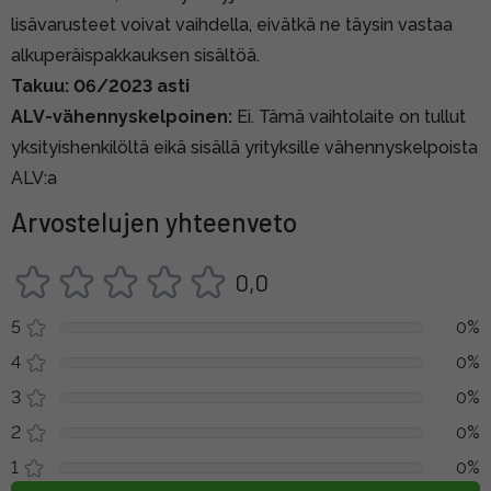
lisävarusteet voivat vaihdella, eivätkä ne täysin vastaa
alkuperäispakkauksen sisältöä.
Takuu: 06/2023 asti
ALV-vähennyskelpoinen:
Ei. Tämä vaihtolaite on tullut
yksityishenkilöltä eikä sisällä yrityksille vähennyskelpoista
ALV:a
Arvostelujen yhteenveto
0,0
5
0%
4
0%
3
0%
2
0%
1
0%