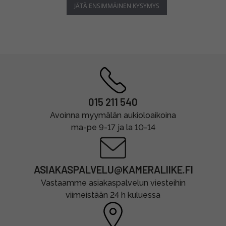
JÄTÄ ENSIMMÄINEN KYSYMYS
015 211 540
Avoinna myymälän aukioloaikoina
ma-pe 9-17 ja la 10-14
ASIAKASPALVELU@KAMERALIIKE.FI
Vastaamme asiakaspalvelun viesteihin
viimeistään 24 h kuluessa