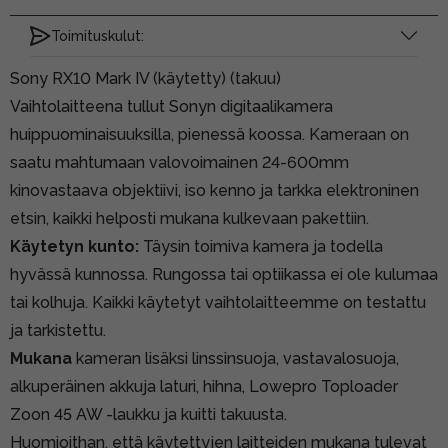
Toimituskulut:
Sony RX10 Mark IV (käytetty) (takuu)
Vaihtolaitteena tullut Sonyn digitaalikamera
huippuominaisuuksilla, pienessä koossa. Kameraan on
saatu mahtumaan valovoimainen 24-600mm
kinovastaava objektiivi, iso kenno ja tarkka elektroninen
etsin, kaikki helposti mukana kulkevaan pakettiin.
Käytetyn kunto:
Täysin toimiva kamera ja todella
hyvässä kunnossa. Rungossa tai optiikassa ei ole kulumaa
tai kolhuja. Kaikki käytetyt vaihtolaitteemme on testattu
ja tarkistettu.
Mukana
kameran lisäksi linssinsuoja, vastavalosuoja,
alkuperäinen akkuja laturi, hihna, Lowepro Toploader
Zoon 45 AW -laukku ja kuitti takuusta.
Huomioithan, että käytettyjen laitteiden mukana tulevat