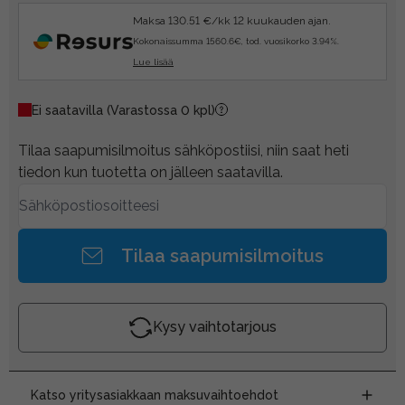
Maksa 130.51 €/kk 12 kuukauden ajan.
Kokonaissumma 1560.6€, tod. vuosikorko 3.94%.
Lue lisää
Ei saatavilla
(Varastossa 0 kpl)
Tilaa saapumisilmoitus sähköpostiisi, niin saat heti
tiedon kun tuotetta on jälleen saatavilla.
Tilaa saapumisilmoitus
Kysy vaihtotarjous
Katso yritysasiakkaan maksuvaihtoehdot