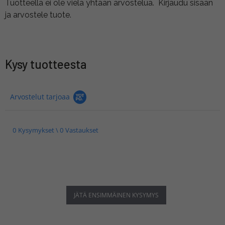
Tuotteella ei ole vielä yhtään arvostelua.
Kirjaudu sisään
ja arvostele tuote.
Kysy tuotteesta
Arvostelut tarjoaa
0 Kysymykset \ 0 Vastaukset
JÄTÄ ENSIMMÄINEN KYSYMYS