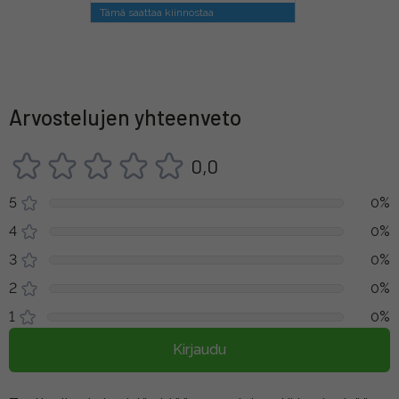
Tämä saattaa kiinnostaa
Arvostelujen yhteenveto
0,0
5
0%
4
0%
3
0%
2
0%
1
0%
Kirjaudu