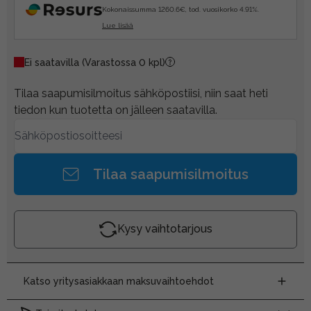
Kokonaissumma 1260.6€, tod. vuosikorko 4.91%.
Lue lisää
Ei saatavilla
(Varastossa 0 kpl)
Tilaa saapumisilmoitus sähköpostiisi, niin saat heti
tiedon kun tuotetta on jälleen saatavilla.
Tilaa saapumisilmoitus
Kysy vaihtotarjous
Katso yritysasiakkaan maksuvaihtoehdot