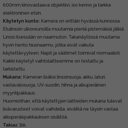
600mm kinovastaava objektiivi, iso kenno ja tarkka
elektroninen etsin.
Käytetyn kunto:
Kamera on erittäin hyvässä kunnossa.
Etulinssin ulkoreunoilla muutamia pieniä pistemäisiä jälkiä.
Linssi itsessään on naarmuton. Takanäytössä muutama
hyvin hento hiusnaarmu, jotka eivät vaikuta
käytettävyyteen. Napit ja säätimet toimivat normaalisti.
Kaikki käytetyt vaihtolaitteemme on testattu ja
tarkistettu.
Mukana:
Kameran lisäksi linssinsuoja, akku, laturi,
vastavalosuoja, UV-suodin, hihna ja alkuperäinen
myyntipakkaus.
Huomioithan, että käytettyjen laitteiden mukana tulevat
lisävarusteet voivat vaihdella, eivätkä ne täysin vastaa
alkuperäispakkauksen sisältöä.
Takuu:
1kk.