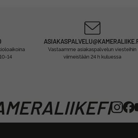
0
ASIAKASPALVELU@KAMERALIIKE.F
oloaikoina
Vastaamme asiakaspalvelun viesteihin
 10-14
viimeistään 24 h kuluessa
MERALIIKEFI