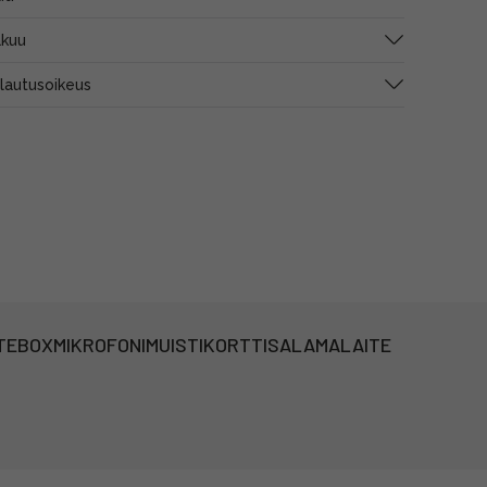
akuu
alautusoikeus
TEBOX
MIKROFONI
MUISTIKORTTI
SALAMALAITE