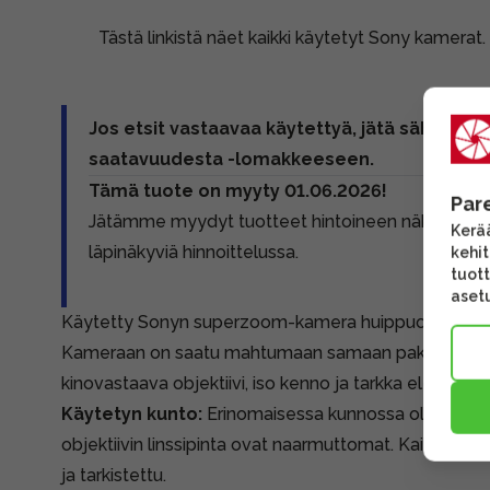
Tästä linkistä näet kaikki käytetyt Sony kamerat.
Jos etsit vastaavaa käytettyä, jätä sähköpost
saatavuudesta -lomakkeeseen.
Tämä tuote on myyty 01.06.2026!
Par
Jätämme myydyt tuotteet hintoineen näkyville 
Kerää
läpinäkyviä hinnoittelussa.
kehi
tuott
asetu
Käytetty Sonyn superzoom-kamera huippuominaisuuk
Kameraan on saatu mahtumaan samaan pakettiin 
kinovastaava objektiivi, iso kenno ja tarkka elektronin
Käytetyn kunto:
Erinomaisessa kunnossa oleva kam
objektiivin linssipinta ovat naarmuttomat. Kaikki käyte
ja tarkistettu.