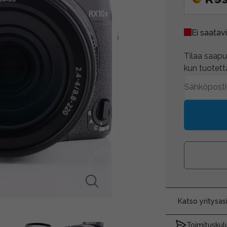
Ei saatavi
Tilaa saapum
kun tuotetta
Katso yritysa
Toimituskulu