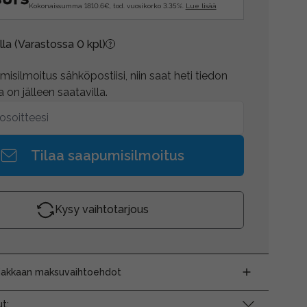
Kokonaissumma 1810.6€, tod. vuosikorko 3.35%.
Lue lisää
lla
(Varastossa 0 kpl)
isilmoitus sähköpostiisi, niin saat heti tiedon
 on jälleen saatavilla.
Tilaa saapumisilmoitus
Kysy vaihtotarjous
siakkaan maksuvaihtoehdot
t: