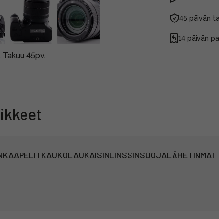
45 päivän t
14 päivän p
 Takuu 45pv.
ikkeet
N
KAAPELIT
KAUKOLAUKAISIN
LINSSINSUOJA
LÄHETIN
MAT