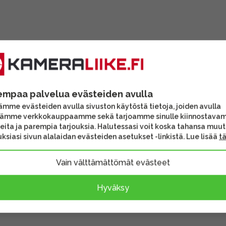
iosoitteesi Ilmoita
empaa palvelua evästeiden avulla
ollaksemme
mme evästeiden avulla sivuston käytöstä tietoja, joiden avulla
tämme verkkokauppaamme sekä tarjoamme sinulle kiinnostava
eita ja parempia tarjouksia. Halutessasi voit koska tahansa muu
ksiasi sivun alalaidan evästeiden asetukset -linkistä. Lue lisää
t
silla pienessä koossa.
Vain välttämättömät evästeet
valovoimainen 24-600mm
en etsin.
Hyväksy
era. Takanäyttö ja
tyt laitteet on testattu