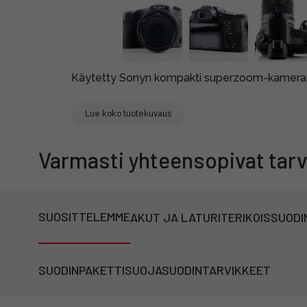
Käytetty Sonyn kompakti superzoom-kamera.
Lue koko tuotekuvaus
Varmasti yhteensopivat tarv
SUOSITTELEMME
AKUT JA LATURIT
ERIKOISSUODI
SUODINPAKETTI
SUOJASUODIN
TARVIKKEET