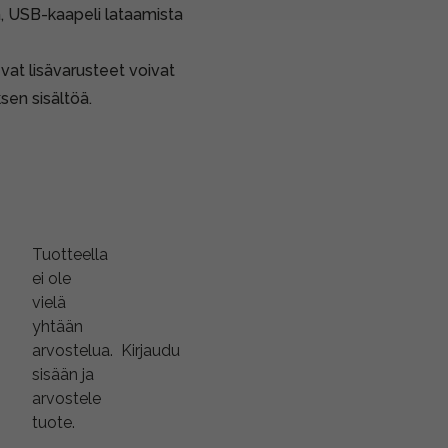
a, USB-kaapeli lataamista
vat lisävarusteet voivat
sen sisältöä.
Tuotteella
ei ole
vielä
yhtään
arvostelua.
Kirjaudu
sisään ja
arvostele
tuote.