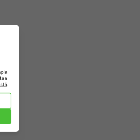
mpia
ttaa
ästä
.