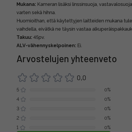
Mukana:
Kameran lisäksi linssinsuoja, vastavalosuoj
varten sekä hihna.
Huomioithan, että käytettyjen laitteiden mukana tule
vaihdella, eivätkä ne täysin vastaa alkuperäispakkauk
Takuu:
45pv.
ALV-vähennyskelpoinen:
Ei.
Arvostelujen yhteenveto
0,0
5
0%
4
0%
3
0%
2
0%
1
0%