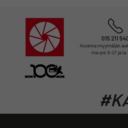
015 211 54
Avoinna myymälän auki
ma-pe 9-17 ja la
#KA