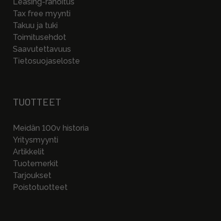
Leasing-rahoitus
Tax free myynti
Takuu ja tuki
Toimitusehdot
Saavutettavuus
Tietosuojaseloste
TUOTTEET
Meidän 100v historia
Yritysmyynti
Artikkelit
Tuotemerkit
Tarjoukset
Poistotuotteet