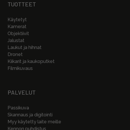
TUOTTEET
Käytetyt
Kamerat
Objektiivit
Jalustat
Laukut ja hihnat
Dronet
Kiikarit ja kaukoputket
Filmikuvaus
PALVELUT
Passikuva
Skannaus ja digitointi
Myy käytetty laite meille
Kennon puhdistus