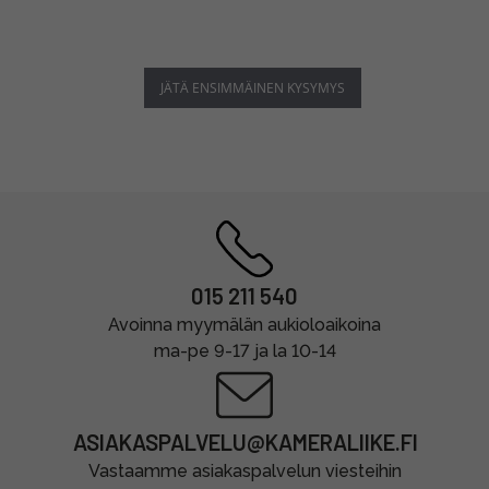
JÄTÄ ENSIMMÄINEN KYSYMYS
015 211 540
Avoinna myymälän aukioloaikoina
ma-pe 9-17 ja la 10-14
ASIAKASPALVELU@KAMERALIIKE.FI
Vastaamme asiakaspalvelun viesteihin