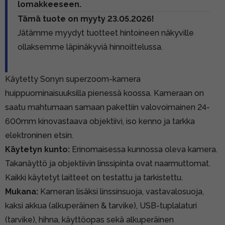
lomakkeeseen.
Tämä tuote on myyty 23.05.2026!
Jätämme myydyt tuotteet hintoineen näkyville
ollaksemme läpinäkyviä hinnoittelussa.
Käytetty Sonyn superzoom-kamera
huippuominaisuuksilla pienessä koossa. Kameraan on
saatu mahtumaan samaan pakettiin valovoimainen 24-
600mm kinovastaava objektiivi, iso kenno ja tarkka
elektroninen etsin.
Käytetyn kunto:
Erinomaisessa kunnossa oleva kamera.
Takanäyttö ja objektiivin linssipinta ovat naarmuttomat.
Kaikki käytetyt laitteet on testattu ja tarkistettu.
Mukana:
Kameran lisäksi linssinsuoja, vastavalosuoja,
kaksi akkua (alkuperäinen & tarvike), USB-tuplalaturi
(tarvike), hihna, käyttöopas sekä alkuperäinen