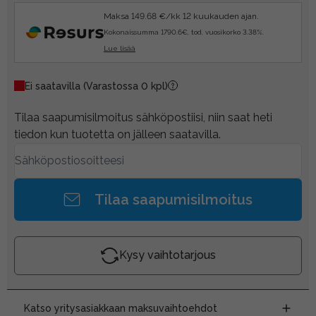
Maksa 149.68 €/kk 12 kuukauden ajan.
Kokonaissumma 1790.6€, tod. vuosikorko 3.38%.
Lue lisää
Ei saatavilla
(Varastossa 0 kpl)
Tilaa saapumisilmoitus sähköpostiisi, niin saat heti
tiedon kun tuotetta on jälleen saatavilla.
Tilaa saapumisilmoitus
Kysy vaihtotarjous
Katso yritysasiakkaan maksuvaihtoehdot