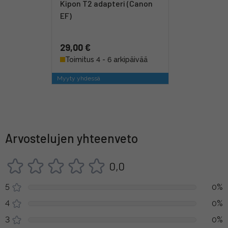
Kipon T2 adapteri (Canon
EF)
29,00 €
Toimitus 4 - 6 arkipäivää
Myyty yhdessä
Arvostelujen yhteenveto
0,0
5
0%
4
0%
3
0%