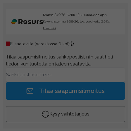
Maksa 249.78 €/kk 12 kuukauden ajan.
Kokonaissumma 2989.2€, tod. vuosikorko 2.94%.
Lue lisää
Ei saatavilla
(Varastossa 0 kpl)
Tilaa saapumisilmoitus sähköpostiisi, niin saat heti
tiedon kun tuotetta on jälleen saatavilla.
Tilaa saapumisilmoitus
Kysy vaihtotarjous