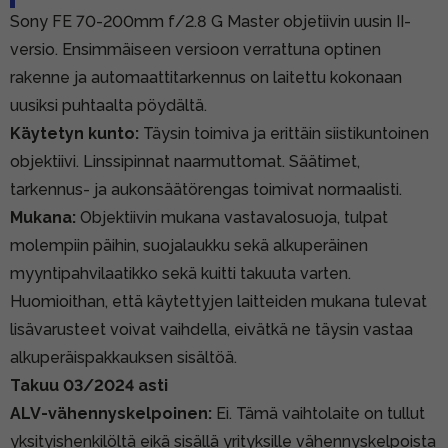
Sony FE 70-200mm f/2.8 G Master objetiivin uusin II-
versio. Ensimmäiseen versioon verrattuna optinen
rakenne ja automaattitarkennus on laitettu kokonaan
uusiksi puhtaalta pöydältä.
Käytetyn kunto:
Täysin toimiva ja erittäin siistikuntoinen
objektiivi. Linssipinnat naarmuttomat. Säätimet,
tarkennus- ja aukonsäätörengas toimivat normaalisti.
Mukana:
Objektiivin mukana vastavalosuoja, tulpat
molempiin päihin, suojalaukku sekä alkuperäinen
myyntipahvilaatikko sekä kuitti takuuta varten.
Huomioithan, että käytettyjen laitteiden mukana tulevat
lisävarusteet voivat vaihdella, eivätkä ne täysin vastaa
alkuperäispakkauksen sisältöä.
Takuu 03/2024 asti
ALV-vähennyskelpoinen:
Ei. Tämä vaihtolaite on tullut
yksityishenkilöltä eikä sisällä yrityksille vähennyskelpoista