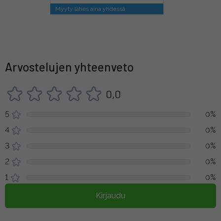
Myyty lähes aina yhdessä
Arvostelujen yhteenveto
0,0
5
0%
4
0%
3
0%
2
0%
1
0%
Kirjaudu