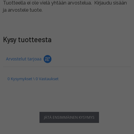
Tuotteella ei ole vielä yhtään arvostelua.
Kirjaudu sisään
ja arvostele tuote.
Kysy tuotteesta
Arvostelut tarjoaa
0 Kysymykset \ 0 Vastaukset
JÄTÄ ENSIMMÄINEN KYSYMYS