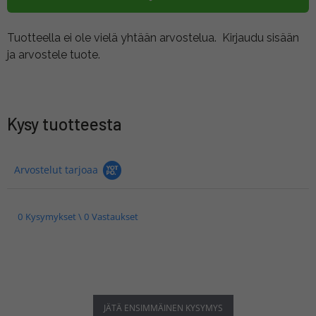
Tuotteella ei ole vielä yhtään arvostelua.
Kirjaudu sisään
ja arvostele tuote.
Kysy tuotteesta
Arvostelut tarjoaa
0 Kysymykset \ 0 Vastaukset
JÄTÄ ENSIMMÄINEN KYSYMYS