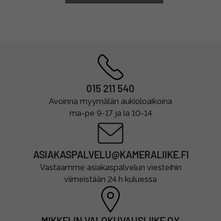
015 211 540
Avoinna myymälän aukioloaikoina
ma-pe 9-17 ja la 10-14
ASIAKASPALVELU@KAMERALIIKE.FI
Vastaamme asiakaspalvelun viesteihin
viimeistään 24 h kuluessa
MIKKELIN VALOKUVAUSLIIKE OY