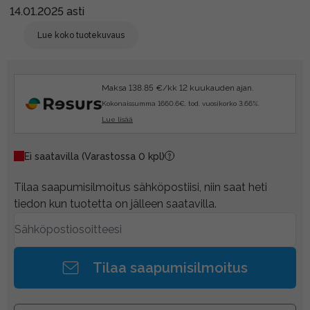
14.01.2025 asti
Lue koko tuotekuvaus
Maksa 138.85 €/kk 12 kuukauden ajan.
Kokonaissumma 1660.6€, tod. vuosikorko 3.66%.
Lue lisää
Ei saatavilla
(Varastossa 0 kpl)
Tilaa saapumisilmoitus sähköpostiisi, niin saat heti
tiedon kun tuotetta on jälleen saatavilla.
Tilaa saapumisilmoitus