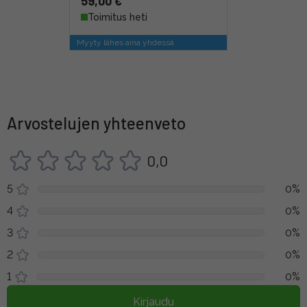
59,00 €
Toimitus heti
Myyty lähes aina yhdessä
Arvostelujen yhteenveto
0,0
5
0%
4
0%
3
0%
2
0%
1
0%
Kirjaudu