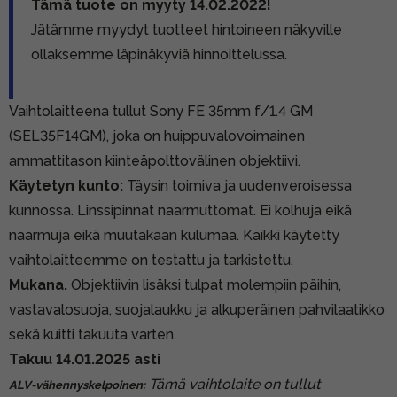
Tämä tuote on myyty 14.02.2022!
Jätämme myydyt tuotteet hintoineen näkyville
ollaksemme läpinäkyviä hinnoittelussa.
Vaihtolaitteena tullut Sony FE 35mm f/1.4 GM
(SEL35F14GM), joka on huippuvalovoimainen
ammattitason kiinteäpolttovälinen objektiivi.
Käytetyn kunto:
Täysin toimiva ja uudenveroisessa
kunnossa. Linssipinnat naarmuttomat. Ei kolhuja eikä
naarmuja eikä muutakaan kulumaa. Kaikki käytetty
vaihtolaitteemme on testattu ja tarkistettu.
Mukana.
Objektiivin lisäksi tulpat molempiin päihin,
vastavalosuoja, suojalaukku ja alkuperäinen pahvilaatikko
sekä kuitti takuuta varten.
Takuu 14.01.2025 asti
Tämä vaihtolaite on tullut
ALV-vähennyskelpoinen: