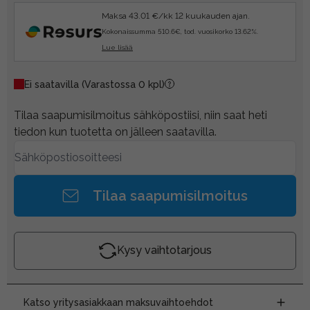
Maksa 43.01 €/kk 12 kuukauden ajan.
Kokonaissumma 510.6€, tod. vuosikorko 13.62%.
Lue lisää
Ei saatavilla
(Varastossa 0 kpl)
Tilaa saapumisilmoitus sähköpostiisi, niin saat heti
tiedon kun tuotetta on jälleen saatavilla.
Tilaa saapumisilmoitus
Kysy vaihtotarjous
Katso yritysasiakkaan maksuvaihtoehdot