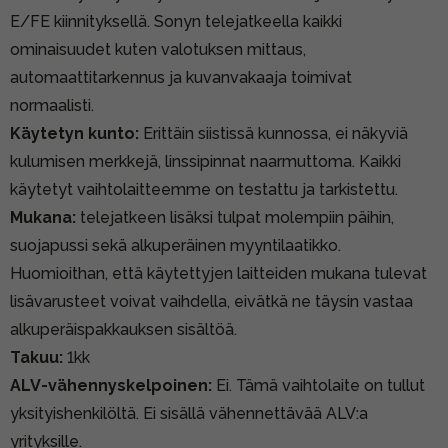
E/FE kiinnityksellä. Sonyn telejatkeella kaikki
ominaisuudet kuten valotuksen mittaus,
automaattitarkennus ja kuvanvakaaja toimivat
normaalisti.
Käytetyn kunto:
Erittäin siistissä kunnossa, ei näkyviä
kulumisen merkkejä, linssipinnat naarmuttoma. Kaikki
käytetyt vaihtolaitteemme on testattu ja tarkistettu.
Mukana:
telejatkeen lisäksi tulpat molempiin päihin,
suojapussi sekä alkuperäinen myyntilaatikko.
Huomioithan, että käytettyjen laitteiden mukana tulevat
lisävarusteet voivat vaihdella, eivätkä ne täysin vastaa
alkuperäispakkauksen sisältöä.
Takuu:
1kk
ALV-vähennyskelpoinen:
Ei. Tämä vaihtolaite on tullut
yksityishenkilöltä. Ei sisällä vähennettävää ALV:a
yrityksille.