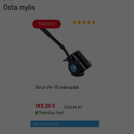
Osta myös
TARJOUS
Sirui VH-15 videopää
183,20 €
(229,00 €)
Toimitus heti
Myyty yhdessä