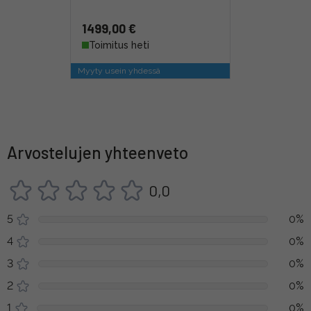
1499,00 €
Toimitus heti
Myyty usein yhdessä
Arvostelujen yhteenveto
0,0
5
0%
4
0%
3
0%
2
0%
1
0%