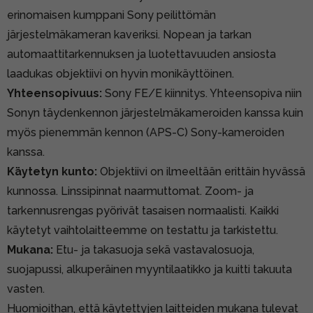
erinomaisen kumppani Sony peilittömän
järjestelmäkameran kaveriksi. Nopean ja tarkan
automaattitarkennuksen ja luotettavuuden ansiosta
laadukas objektiivi on hyvin monikäyttöinen.
Yhteensopivuus:
Sony FE/E kiinnitys. Yhteensopiva niin
Sonyn täydenkennon järjestelmäkameroiden kanssa kuin
myös pienemmän kennon (APS-C) Sony-kameroiden
kanssa.
Käytetyn kunto:
Objektiivi on ilmeeltään erittäin hyvässä
kunnossa. Linssipinnat naarmuttomat. Zoom- ja
tarkennusrengas pyörivät tasaisen normaalisti. Kaikki
käytetyt vaihtolaitteemme on testattu ja tarkistettu.
Mukana:
Etu- ja takasuoja sekä vastavalosuoja,
suojapussi, alkuperäinen myyntilaatikko ja kuitti takuuta
vasten.
Huomioithan, että käytettyjen laitteiden mukana tulevat