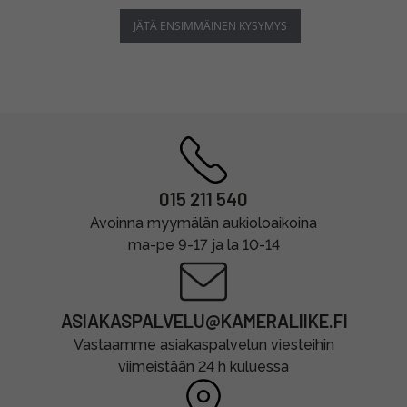
JÄTÄ ENSIMMÄINEN KYSYMYS
015 211 540
Avoinna myymälän aukioloaikoina
ma-pe 9-17 ja la 10-14
ASIAKASPALVELU@KAMERALIIKE.FI
Vastaamme asiakaspalvelun viesteihin
viimeistään 24 h kuluessa