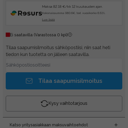
Maksa 82.18 €/kk 12 kuukauden ajan.
Kokonaissumma 980.6€, tod. vuosikorko 6.51%.
Lue lisää
Ei saatavilla
(Varastossa 0 kpl)
Tilaa saapumisilmoitus sähköpostiisi, niin saat heti
tiedon kun tuotetta on jälleen saatavilla.
Tilaa saapumisilmoitus
Kysy vaihtotarjous
Katso yritysasiakkaan maksuvaihtoehdot