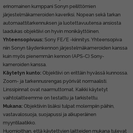
erinomainen kumppani Sonyn peilittömien
järjestelmäkameroiden kaveriksi. Nopean sekä tarkan
automaattitarkennuksen ja luotettavuutensa ansiosta
laadukas objektiivi on hyvin monikäyttöinen.
Yhteensopivuus:
Sony FE/E -kiinnitys. Yhteensopiva
niin Sonyn täydenkennon järjestelmäkameroiden kanssa
kuin myös pienemmän kennon (APS-C) Sony-
kameroiden kanssa.
Käytetyn kunto:
Objektiivi on erittäin hyvässä kunnossa.
Zoom- ja tarkennusrengas pyörivät normaalisti.
Linssipinnat ovat naarmuttomat. Kaikki käytetyt
vaihtolaitteemme on testattu ja tarkistettu.
Mukana:
Objektiivin lisäksi tulpat molempiin päihin,
vastavalosuoja, suojapussi ja alkuperäinen
myyntilaatikko.
Huomioithan, että käytettyjen laitteiden mukana tulevat