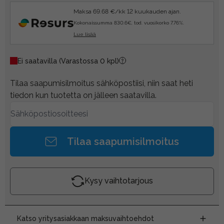
Maksa 69.68 €/kk 12 kuukauden ajan.
Kokonaissumma 830.6€, tod. vuosikorko 7.76%.
Lue lisää
Ei saatavilla
(Varastossa 0 kpl)
Tilaa saapumisilmoitus sähköpostiisi, niin saat heti
tiedon kun tuotetta on jälleen saatavilla.
Tilaa saapumisilmoitus
Kysy vaihtotarjous
Katso yritysasiakkaan maksuvaihtoehdot