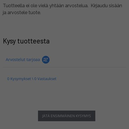
Tuotteella ei ole vielä yhtään arvostelua.
Kirjaudu sisään
ja arvostele tuote.
Kysy tuotteesta
Arvostelut tarjoaa
0 Kysymykset \ 0 Vastaukset
JÄTÄ ENSIMMÄINEN KYSYMYS