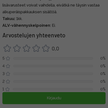
lisävarusteet voivat vaihdella, eivätkä ne täysin vastaa
alkuperäispakkauksen sisältöä.
Takuu:
1kk.
ALV-vähennyskelpoinen
: Ei.
Arvostelujen yhteenveto
0,0
5
0%
4
0%
3
0%
2
0%
1
0%
Kirjaudu