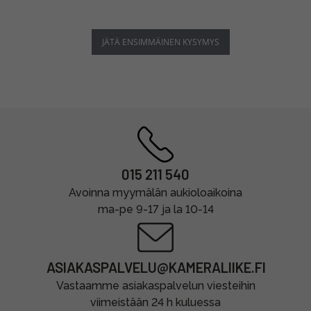
JÄTÄ ENSIMMÄINEN KYSYMYS
015 211 540
Avoinna myymälän aukioloaikoina
ma-pe 9-17 ja la 10-14
ASIAKASPALVELU@KAMERALIIKE.FI
Vastaamme asiakaspalvelun viesteihin
viimeistään 24 h kuluessa