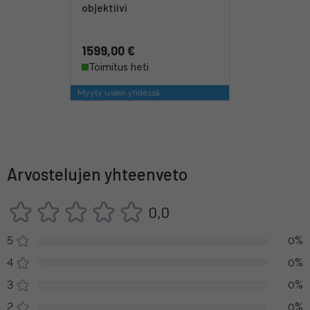
objektiivi
1599,00 €
Toimitus heti
Myyty usein yhdessä
Arvostelujen yhteenveto
0,0
5
0%
4
0%
3
0%
2
0%