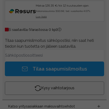
Maksa 126.35 €/kk 12 kuukauden ajan.
Kokonaissumma 1510.6€, tod. vuosikorko 4.07%.
Lue lisää
Ei saatavilla
(Varastossa 0 kpl)
Tilaa saapumisilmoitus sähköpostiisi, niin saat heti
tiedon kun tuotetta on jälleen saatavilla.
Tilaa saapumisilmoitus
Kysy vaihtotarjous
Katso yritysasiakkaan maksuvaihtoehdot