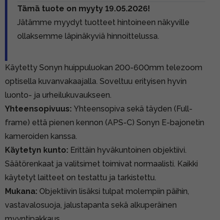
Tämä tuote on myyty 19.05.2026!
Jätämme myydyt tuotteet hintoineen näkyville
ollaksemme läpinäkyviä hinnoittelussa.
Käytetty Sonyn huippuluokan 200-600mm telezoom
optisella kuvanvakaajalla. Soveltuu erityisen hyvin
luonto- ja urheilukuvaukseen.
Yhteensopivuus:
Yhteensopiva sekä täyden (Full-
frame) että pienen kennon (APS-C) Sonyn E-bajonetin
kameroiden kanssa.
Käytetyn kunto:
Erittäin hyväkuntoinen objektiivi.
Säätörenkaat ja valitsimet toimivat normaalisti. Kaikki
käytetyt laitteet on testattu ja tarkistettu.
Mukana:
Objektiivin lisäksi tulpat molempiin päihin,
vastavalosuoja, jalustapanta sekä alkuperäinen
myyntipakkaus.