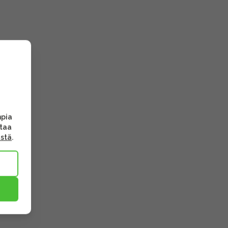
mpia
ttaa
ästä
.