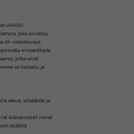
ömän A6400-
 kamera, joka soveltuu
 ja 4K-videokuvaus.
pinnoilla ei mainittavia
aarmu, jotka eivät
eemme on testattu ja
stä akkua, virtalähde ja
vat lisävarusteet voivat
sen sisältöä.