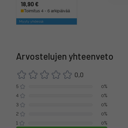
18,90 €
Toimitus 4 - 6 arkipäivää
Myyty yhdessä
Arvostelujen yhteenveto
0,0
5
0%
4
0%
3
0%
2
0%
1
0%