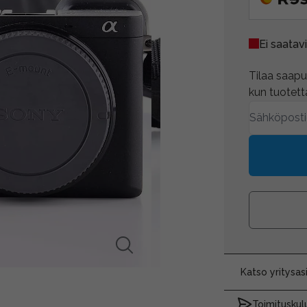
Ei saatavi
Tilaa saapum
kun tuotetta
Katso yritysa
Toimituskulu