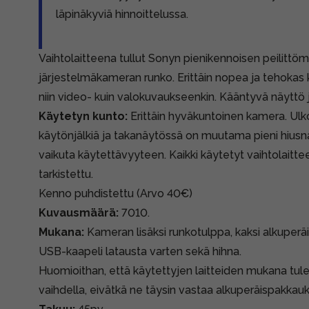
läpinäkyviä hinnoittelussa.
Vaihtolaitteena tullut Sonyn pienikennoisen peilitt
järjestelmäkameran runko. Erittäin nopea ja tehokas
niin video- kuin valokuvaukseenkin. Kääntyvä näyttö
Käytetyn kunto:
Erittäin hyväkuntoinen kamera. Ulko
käytönjälkiä ja takanäytössä on muutama pieni hiusn
vaikuta käytettävyyteen. Kaikki käytetyt vaihtolaitt
tarkistettu.
Kenno puhdistettu (Arvo 40€)
Kuvausmäärä:
7010.
Mukana:
Kameran lisäksi runkotulppa, kaksi alkuperäi
USB-kaapeli latausta varten sekä hihna.
Huomioithan, että käytettyjen laitteiden mukana tule
vaihdella, eivätkä ne täysin vastaa alkuperäispakkauk