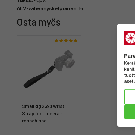
Takuu:
45pv.
ALV-vähennyskelpoinen:
Ei.
Osta myös
Par
Kerää
kehi
tuott
asetu
SmallRig 2398 Wrist
Strap for Camera -
rannehihna