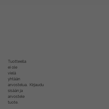
Tuotteella
ei ole
vielä
yhtään
arvostelua.
Kirjaudu
sisään ja
arvostele
tuote.