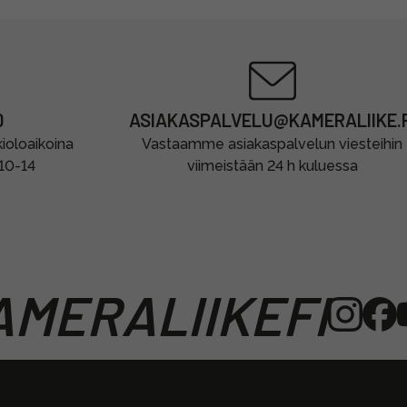
0
ASIAKASPALVELU@KAMERALIIKE.F
oloaikoina
Vastaamme asiakaspalvelun viesteihin
 10-14
viimeistään 24 h kuluessa
MERALIIKEFI