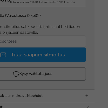
Kokonaissumma 750.6€, tod. vuosikorko 8.77%.
Lue lisää
lla
(Varastossa 0 kpl)
isilmoitus sähköpostiisi, niin saat heti tiedon
 on jälleen saatavilla.
Tilaa saapumisilmoitus
Kysy vaihtotarjous
siakkaan maksuvaihtoehdot
t: