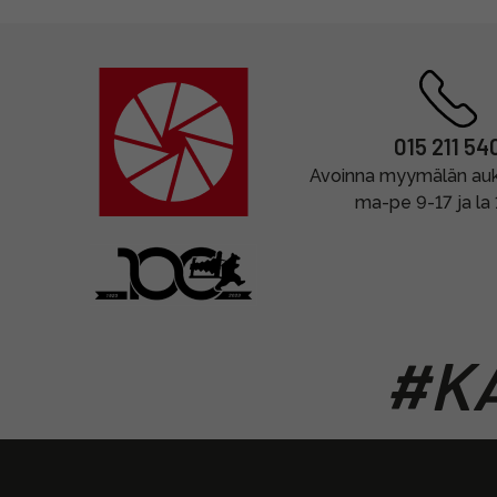
015 211 54
Avoinna myymälän auki
ma-pe 9-17 ja la
#KA