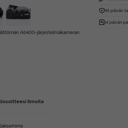
45 päivän t
14 päivän p
peilittömän A6400-järjestelmäkameran
iosoitteesi Ilmoita
ollaksemme