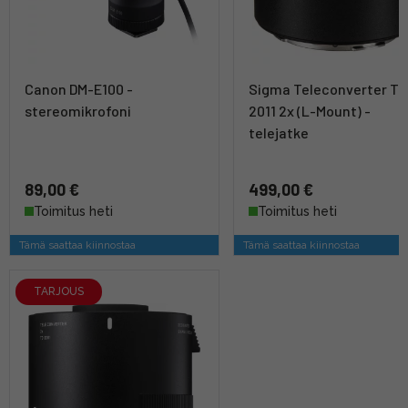
Canon DM-E100 -
Sigma Teleconverter TC
stereomikrofoni
2011 2x (L-Mount) -
telejatke
89,00 €
499,00 €
Toimitus heti
Toimitus heti
Tämä saattaa kiinnostaa
Tämä saattaa kiinnostaa
TARJOUS