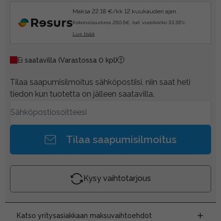
Maksa 22.18 €/kk 12 kuukauden ajan.
Kokonaissumma 260.6€, tod. vuosikorko 33.38%.
Lue lisää
Ei saatavilla
(Varastossa 0 kpl)
Tilaa saapumisilmoitus sähköpostiisi, niin saat heti
tiedon kun tuotetta on jälleen saatavilla.
Tilaa saapumisilmoitus
Kysy vaihtotarjous
Katso yritysasiakkaan maksuvaihtoehdot