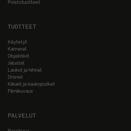
Poistotuotteet
TUOTTEET
Käytetyt
Kamerat
Objektiivit
Jalustat
Laukut ja hihnat
Dronet
Kiikarit ja kaukoputket
Filmikuvaus
PALVELUT
Passikuva