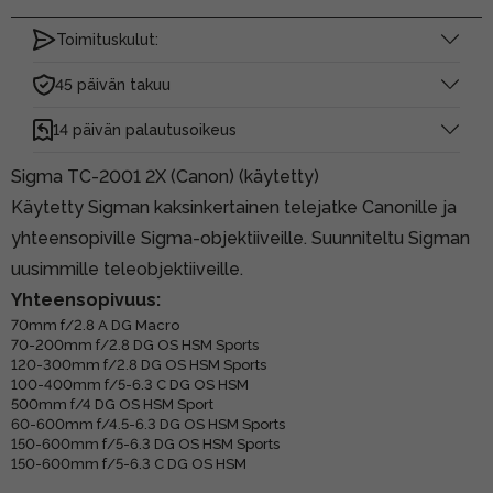
Toimituskulut:
45 päivän takuu
14 päivän palautusoikeus
Sigma TC-2001 2X (Canon) (käytetty)
Käytetty Sigman kaksinkertainen telejatke Canonille ja
yhteensopiville Sigma-objektiiveille. Suunniteltu Sigman
uusimmille teleobjektiiveille.
Yhteensopivuus:
70mm f/2.8 A DG Macro
70-200mm f/2.8 DG OS HSM Sports
120-300mm f/2.8 DG OS HSM Sports
100-400mm f/5-6.3 C DG OS HSM
500mm f/4 DG OS HSM Sport
60-600mm f/4.5-6.3 DG OS HSM Sports
150-600mm f/5-6.3 DG OS HSM Sports
150-600mm f/5-6.3 C DG OS HSM