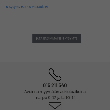
0 Kysymykset \ 0 Vastaukset
JÄTÄ ENSIMMÄINEN KYSYMYS
015 211 540
Avoinna myymälän aukioloaikoina
ma-pe 9-17 ja la 10-14