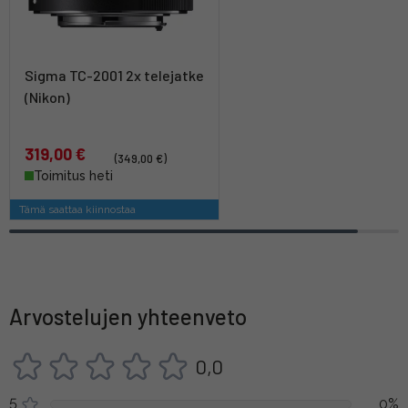
Sigma TC-2001 2x telejatke
(Nikon)
319,00 €
(349,00 €)
Toimitus heti
Tämä saattaa kiinnostaa
Arvostelujen yhteenveto
0,0
5
0%