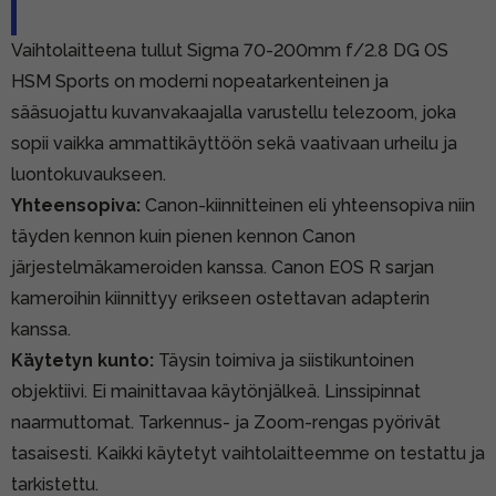
Vaihtolaitteena tullut Sigma 70-200mm f/2.8 DG OS
HSM Sports on moderni nopeatarkenteinen ja
sääsuojattu kuvanvakaajalla varustellu telezoom, joka
sopii vaikka ammattikäyttöön sekä vaativaan urheilu ja
luontokuvaukseen.
Yhteensopiva:
Canon-kiinnitteinen eli yhteensopiva niin
täyden kennon kuin pienen kennon Canon
järjestelmäkameroiden kanssa. Canon EOS R sarjan
kameroihin kiinnittyy erikseen ostettavan adapterin
kanssa.
Käytetyn kunto:
Täysin toimiva ja siistikuntoinen
objektiivi. Ei mainittavaa käytönjälkeä. Linssipinnat
naarmuttomat. Tarkennus- ja Zoom-rengas pyörivät
tasaisesti. Kaikki käytetyt vaihtolaitteemme on testattu ja
tarkistettu.