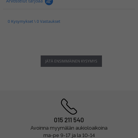
Arvostelut tarjoaa
0 Kysymykset \ 0 Vastaukset
JÄTÄ ENSIMMÄINEN KYSYMYS
015 211 540
Avoinna myymälän aukioloaikoina
ma-pe 9-17 ja la 10-14