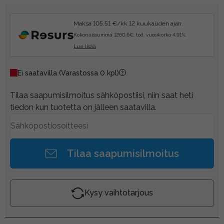
Maksa 105.51 €/kk 12 kuukauden ajan.
Kokonaissumma 1260.6€, tod. vuosikorko 4.91%.
Lue lisää
Ei saatavilla
(Varastossa 0 kpl)
Tilaa saapumisilmoitus sähköpostiisi, niin saat heti
tiedon kun tuotetta on jälleen saatavilla.
Tilaa saapumisilmoitus
Kysy vaihtotarjous