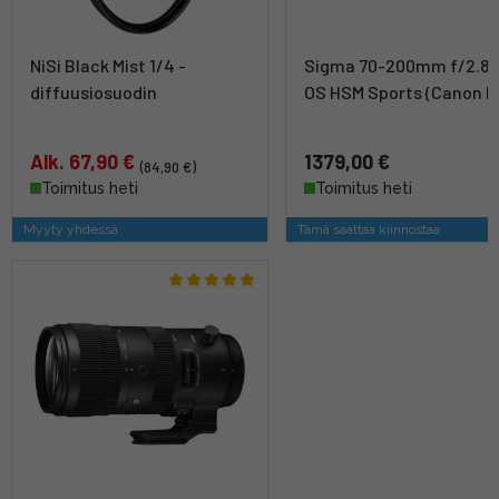
NiSi Black Mist 1/4 -
Sigma 70-200mm f/2.8 
diffuusiosuodin
OS HSM Sports (Canon E
Alk. 67,90 €
1379,00 €
(84,90 €)
Toimitus heti
Toimitus heti
Myyty yhdessä
Tämä saattaa kiinnostaa