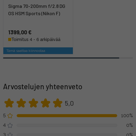
Sigma 70-200mm f/2.8 DG
OS HSM Sports (Nikon F)
1399,00 €
Toimitus 4 - 6 arkipäivää
Tämä saattaa kiinnostaa
Arvostelujen yhteenveto
5,0
5
100%
4
0%
3
0%