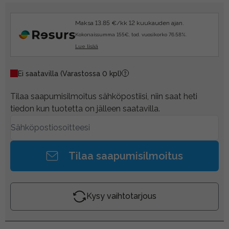
Maksa 13.85 €/kk 12 kuukauden ajan.
Kokonaissumma 155€, tod. vuosikorko 76.58%.
Lue lisää
Ei saatavilla
(Varastossa 0 kpl)
Tilaa saapumisilmoitus sähköpostiisi, niin saat heti
tiedon kun tuotetta on jälleen saatavilla.
Tilaa saapumisilmoitus
Kysy vaihtotarjous