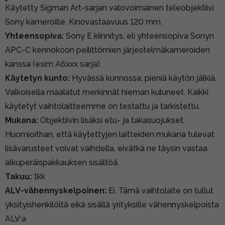
Käytetty Sigman Art-sarjan valovoimainen teleobjektiivi
Sony kameroille. Kinovastaavuus 120 mm.
Yhteensopiva:
Sony E kiinnitys, eli yhteensopiva Sonyn
APC-C kennokoon peilittömien järjestelmäkameroiden
kanssa (esim A6xxx sarja).
Käytetyn kunto:
Hyvässä kunnossa, pieniä käytön jälkiä.
Valkoisella maalatut merkinnät hieman kuluneet. Kaikki
käytetyt vaihtolaitteemme on testattu ja tarkistettu.
Mukana:
Objektiivin lisäksi etu- ja takasuojukset.
Huomioithan, että käytettyjen laitteiden mukana tulevat
lisävarusteet voivat vaihdella, eivätkä ne täysin vastaa
alkuperäispakkauksen sisältöä.
Takuu:
1kk
ALV-vähennyskelpoinen:
Ei. Tämä vaihtolaite on tullut
yksityishenkilöltä eikä sisällä yrityksille vähennyskelpoista
ALV:a