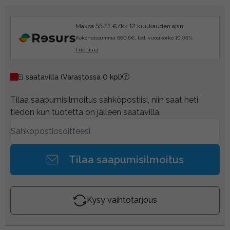
Maksa 55.51 €/kk 12 kuukauden ajan.
Kokonaissumma 660.6€, tod. vuosikorko 10.06%.
Lue lisää
Ei saatavilla
(Varastossa 0 kpl)
Tilaa saapumisilmoitus sähköpostiisi, niin saat heti
tiedon kun tuotetta on jälleen saatavilla.
Tilaa saapumisilmoitus
Kysy vaihtotarjous