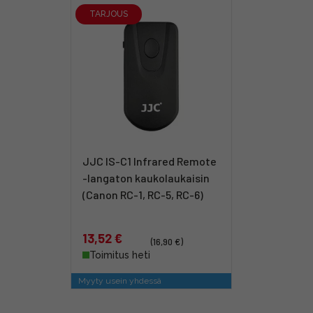
TARJOUS
JJC IS-C1 Infrared Remote
-langaton kaukolaukaisin
(Canon RC-1, RC-5, RC-6)
13,52 €
(16,90 €)
Toimitus heti
Myyty usein yhdessä