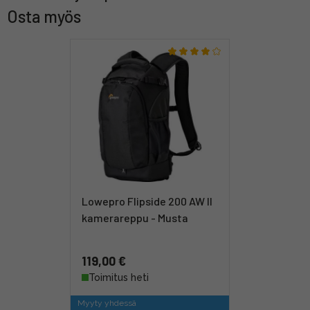
Osta myös
Lowepro Flipside 200 AW II
kamerareppu - Musta
119,00 €
Toimitus heti
Myyty yhdessä