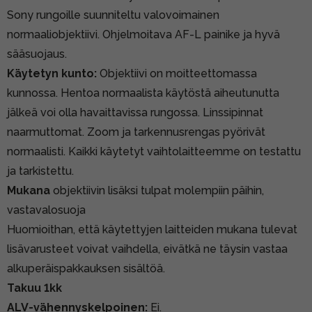
Sony rungoille suunniteltu valovoimainen
normaaliobjektiivi. Ohjelmoitava AF-L painike ja hyvä
sääsuojaus.
Käytetyn kunto:
Objektiivi on moitteettomassa
kunnossa. Hentoa normaalista käytöstä aiheutunutta
jälkeä voi olla havaittavissa rungossa. Linssipinnat
naarmuttomat. Zoom ja tarkennusrengas pyörivät
normaalisti. Kaikki käytetyt vaihtolaitteemme on testattu
ja tarkistettu.
Mukana
objektiivin lisäksi tulpat molempiin päihin,
vastavalosuoja
Huomioithan, että käytettyjen laitteiden mukana tulevat
lisävarusteet voivat vaihdella, eivätkä ne täysin vastaa
alkuperäispakkauksen sisältöä.
Takuu 1kk
ALV-vähennyskelpoinen:
Ei.