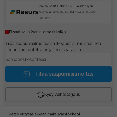
Maksa 72.18 €/kk 12 kuukauden ajan.
Kokonaissumma 860.6€, tod. vuosikorko 7.52%.
Lue lisää
Ei saatavilla
(Varastossa 0 kpl)
Tilaa saapumisilmoitus sähköpostiisi, niin saat heti
tiedon kun tuotetta on jälleen saatavilla.
Tilaa saapumisilmoitus
Kysy vaihtotarjous
Katso yritysasiakkaan maksuvaihtoehdot