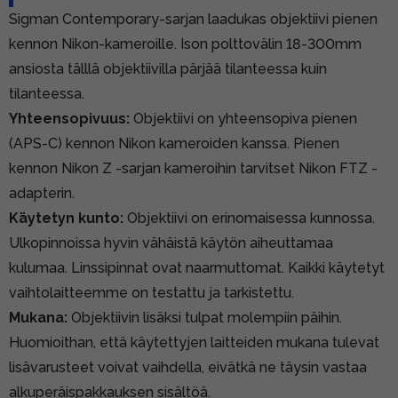
Sigman Contemporary-sarjan laadukas objektiivi pienen
kennon Nikon-kameroille. Ison polttovälin 18-300mm
ansiosta tälllä objektiivilla pärjää tilanteessa kuin
tilanteessa.
Yhteensopivuus:
Objektiivi on yhteensopiva pienen
(APS-C) kennon Nikon kameroiden kanssa. Pienen
kennon Nikon Z -sarjan kameroihin tarvitset Nikon FTZ -
adapterin.
Käytetyn kunto:
Objektiivi on erinomaisessa kunnossa.
Ulkopinnoissa hyvin vähäistä käytön aiheuttamaa
kulumaa. Linssipinnat ovat naarmuttomat. Kaikki käytetyt
vaihtolaitteemme on testattu ja tarkistettu.
Mukana:
Objektiivin lisäksi tulpat molempiin päihin.
Huomioithan, että käytettyjen laitteiden mukana tulevat
lisävarusteet voivat vaihdella, eivätkä ne täysin vastaa
alkuperäispakkauksen sisältöä.