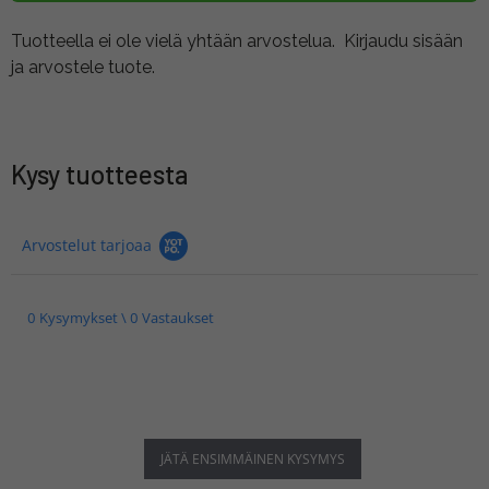
Tuotteella ei ole vielä yhtään arvostelua.
Kirjaudu sisään
ja arvostele tuote.
Kysy tuotteesta
Arvostelut tarjoaa
0 Kysymykset \ 0 Vastaukset
JÄTÄ ENSIMMÄINEN KYSYMYS