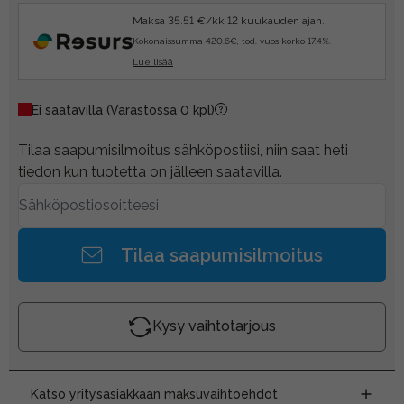
Maksa 35.51 €/kk 12 kuukauden ajan.
Kokonaissumma 420.6€, tod. vuosikorko 17.4%.
Lue lisää
Ei saatavilla
(Varastossa 0 kpl)
Tilaa saapumisilmoitus sähköpostiisi, niin saat heti
tiedon kun tuotetta on jälleen saatavilla.
Tilaa saapumisilmoitus
Kysy vaihtotarjous
Katso yritysasiakkaan maksuvaihtoehdot