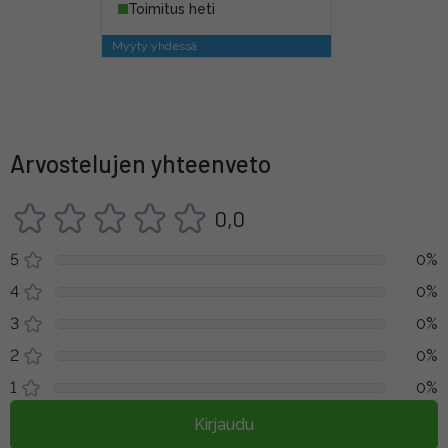
Toimitus heti
Myyty yhdessä
Arvostelujen yhteenveto
0,0
5
0%
4
0%
3
0%
2
0%
1
0%
Kirjaudu