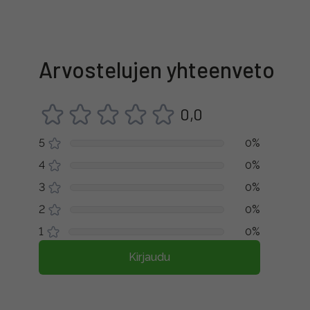
Arvostelujen yhteenveto
0,0
5
0%
4
0%
3
0%
2
0%
1
0%
Kirjaudu