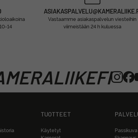
0
ASIAKASPALVELU@KAMERALIIKE.F
oloaikoina
Vastaamme asiakaspalvelun viesteihin
 10-14
viimeistään 24 h kuluessa
MERALIIKEFI
TUOTTEET
PALVEL
storia
Käytetyt
Passikuva
Kamerat
Skannaus j