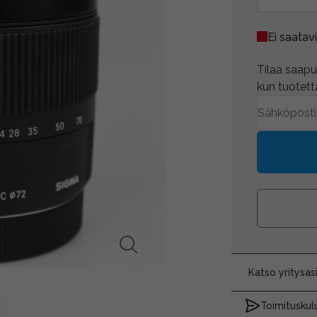
Ei saatavi
Tilaa saapum
kun tuotetta
Katso yritysa
Toimituskulu