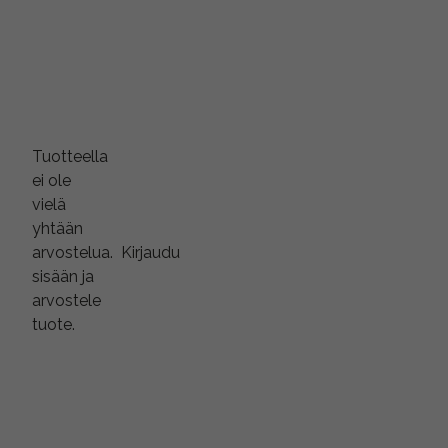
Tuotteella
ei ole
vielä
yhtään
arvostelua.
Kirjaudu
sisään ja
arvostele
tuote.