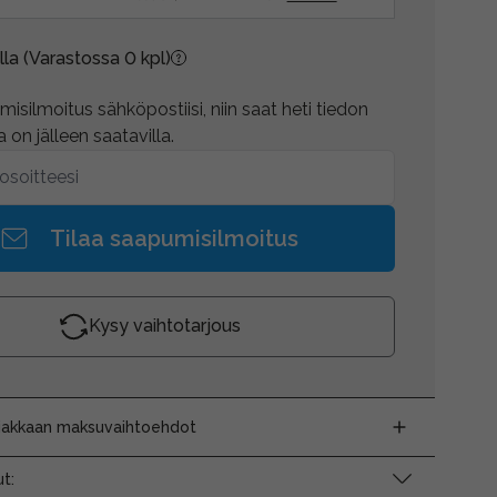
lla
(Varastossa 0 kpl)
isilmoitus sähköpostiisi, niin saat heti tiedon
 on jälleen saatavilla.
Tilaa saapumisilmoitus
Kysy vaihtotarjous
siakkaan maksuvaihtoehdot
t: