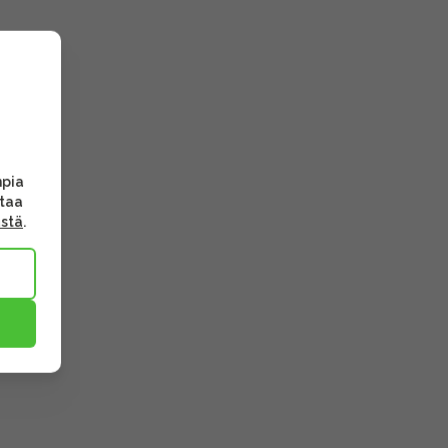
mpia
ttaa
ästä
.