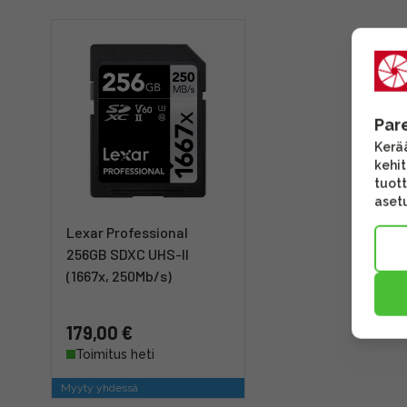
Par
Kerää
kehi
tuott
asetu
Lexar Professional
256GB SDXC UHS-II
(1667x, 250Mb/s)
179,00 €
Toimitus heti
Myyty yhdessä