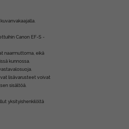
kuvanvakaajalla.
ettuihin Canon EF-S -
nnat naarmuttoma, eikä
stissä kunnossa.
 vastavalosuoja.
vat lisävarusteet voivat
sen sisältöä.
llut yksityishenkilöltä