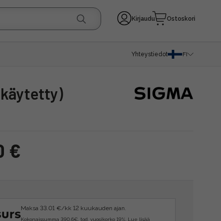
Kirjaudu
Ostoskori
Yhteystiedot
FI
(käytetty)
0 €
Maksa 33.01 €/kk 12 kuukauden ajan.
Kokonaissumma 390.6€, tod. vuosikorko 19%.
Lue lisää