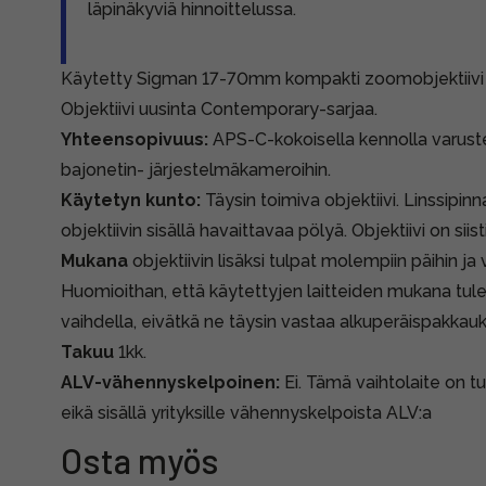
läpinäkyviä hinnoittelussa.
Käytetty Sigman 17-70mm kompakti zoomobjektiivi 
Objektiivi uusinta Contemporary-sarjaa.
Yhteensopivuus:
APS-C-kokoisella kennolla varust
bajonetin- järjestelmäkameroihin.
Käytetyn kunto:
Täysin toimiva objektiivi. Linssipi
objektiivin sisällä havaittavaa pölyä. Objektiivi on sii
Mukana
objektiivin lisäksi tulpat molempiin päihin ja
Huomioithan, että käytettyjen laitteiden mukana tule
vaihdella, eivätkä ne täysin vastaa alkuperäispakkauk
Takuu
1kk.
ALV-vähennyskelpoinen:
Ei. Tämä vaihtolaite on tu
eikä sisällä yrityksille vähennyskelpoista ALV:a
Osta myös