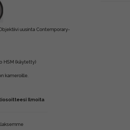
 Objektiivi uusinta Contemporary-
 HSM (käytetty)
on kameroille.
iosoitteesi Ilmoita
ollaksemme