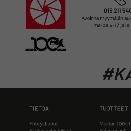
015 211 54
Avoinna myymälän auki
ma-pe 9-17 ja la
#KA
TIETOA
TUOTTEET
Yhteystiedot
Meidän 100v hi
Asiakaspalautukset
Yritysmyynti