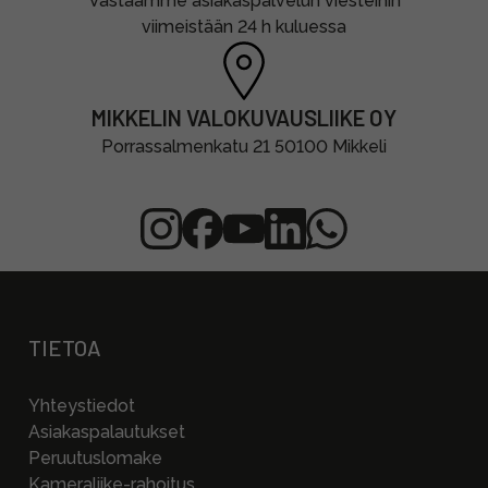
Vastaamme asiakaspalvelun viesteihin
viimeistään 24 h kuluessa
MIKKELIN VALOKUVAUSLIIKE OY
Porrassalmenkatu 21 50100 Mikkeli
TIETOA
Yhteystiedot
Asiakaspalautukset
Peruutuslomake
Kameraliike-rahoitus