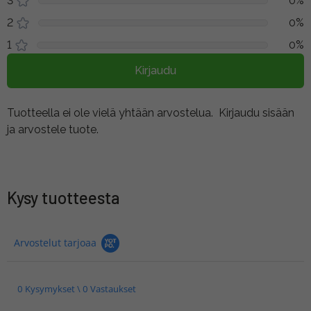
3
0%
2
0%
1
0%
Kirjaudu
Tuotteella ei ole vielä yhtään arvostelua.
Kirjaudu sisään
ja arvostele tuote.
Kysy tuotteesta
Arvostelut tarjoaa
0 Kysymykset \ 0 Vastaukset