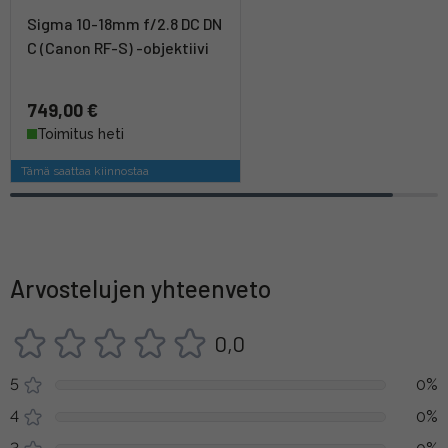
Sigma 10-18mm f/2.8 DC DN
C (Canon RF-S) -objektiivi
749,00 €
Toimitus heti
Tämä saattaa kiinnostaa
Arvostelujen yhteenveto
0,0
5
0%
4
0%