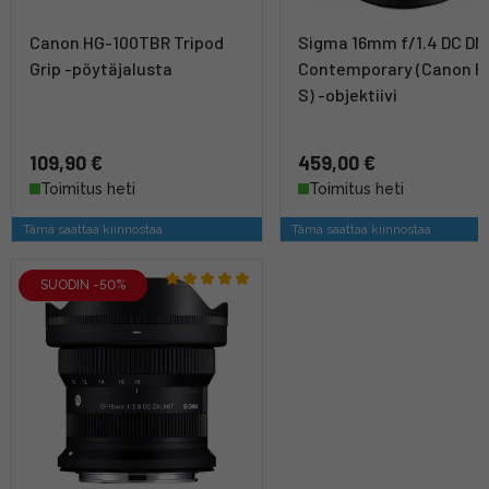
Canon HG-100TBR Tripod
Sigma 16mm f/1.4 DC DN
Grip -pöytäjalusta
Contemporary (Canon R
S) -objektiivi
109,90 €
459,00 €
Toimitus heti
Toimitus heti
Tämä saattaa kiinnostaa
Tämä saattaa kiinnostaa
SUODIN -50%