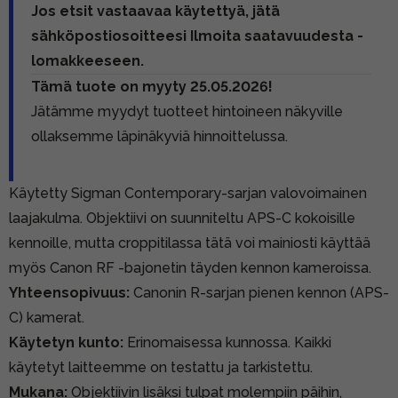
Jos etsit vastaavaa käytettyä, jätä
sähköpostiosoitteesi Ilmoita saatavuudesta -
lomakkeeseen.
Tämä tuote on myyty 25.05.2026!
Jätämme myydyt tuotteet hintoineen näkyville
ollaksemme läpinäkyviä hinnoittelussa.
Käytetty Sigman Contemporary-sarjan valovoimainen
laajakulma. Objektiivi on suunniteltu APS-C kokoisille
kennoille, mutta croppitilassa tätä voi mainiosti käyttää
myös Canon RF -bajonetin täyden kennon kameroissa.
Yhteensopivuus:
Canonin R-sarjan pienen kennon (APS-
C) kamerat.
Käytetyn kunto:
Erinomaisessa kunnossa. Kaikki
käytetyt laitteemme on testattu ja tarkistettu.
Mukana:
Objektiivin lisäksi tulpat molempiin päihin,