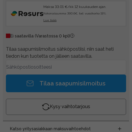
Maksa 33.01 €/kk 12 kuukauden ajan.
Kokonaissumma 390.6€, tod. vuosikorko 19%.
Lue lisää
Ei saatavilla
(Varastossa 0 kpl)
Tilaa saapumisilmoitus sähköpostiisi, niin saat heti
tiedon kun tuotetta on jälleen saatavilla.
Tilaa saapumisilmoitus
Kysy vaihtotarjous
Katso yritysasiakkaan maksuvaihtoehdot