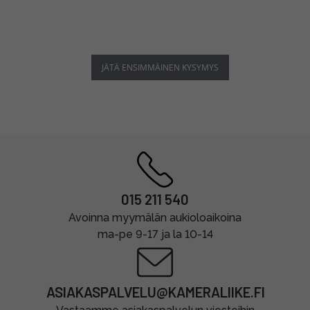
JÄTÄ ENSIMMÄINEN KYSYMYS
015 211 540
Avoinna myymälän aukioloaikoina
ma-pe 9-17 ja la 10-14
ASIAKASPALVELU@KAMERALIIKE.FI