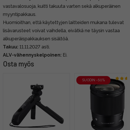
vastavalosuoja, kuitti takuuta varten sekä alkuperäinen
myyntipakkaus.
Huomioithan, että käytettyjen laitteiden mukana tulevat
lisävarusteet voivat vaihdella, eivätkä ne täysin vastaa
alkuperäispakkauksen sisältöä.
Takuu:
11.11.2027 asti.
ALV-vähennyskelpoinen:
Ei.
Osta myös
SUODIN -50%