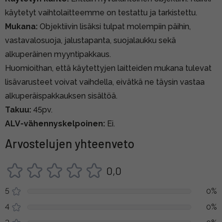
käytetyt vaihtolaitteemme on testattu ja tarkistettu.
Mukana:
Objektiivin lisäksi tulpat molempiin päihin,
vastavalosuoja, jalustapanta, suojalaukku sekä
alkuperäinen myyntipakkaus.
Huomioithan, että käytettyjen laitteiden mukana tulevat
lisävarusteet voivat vaihdella, eivätkä ne täysin vastaa
alkuperäispakkauksen sisältöä.
Takuu:
45pv.
ALV-vähennyskelpoinen:
Ei.
Arvostelujen yhteenveto
0,0
5
0%
4
0%