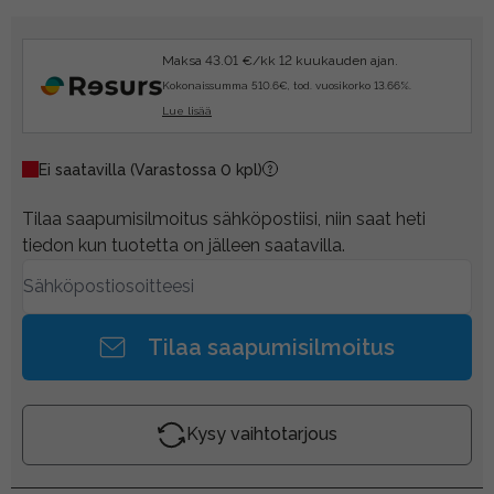
Maksa 43.01 €/kk 12 kuukauden ajan.
Kokonaissumma 510.6€, tod. vuosikorko 13.66%.
Lue lisää
Ei saatavilla
(Varastossa 0 kpl)
Tilaa saapumisilmoitus sähköpostiisi, niin saat heti
tiedon kun tuotetta on jälleen saatavilla.
Tilaa saapumisilmoitus
Kysy vaihtotarjous