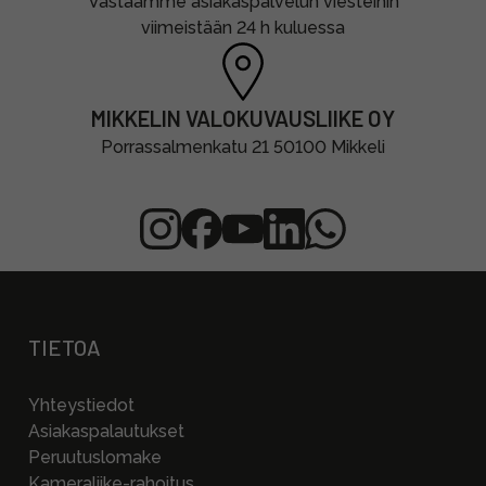
Vastaamme asiakaspalvelun viesteihin
viimeistään 24 h kuluessa
MIKKELIN VALOKUVAUSLIIKE OY
Porrassalmenkatu 21 50100 Mikkeli
TIETOA
Yhteystiedot
Asiakaspalautukset
Peruutuslomake
Kameraliike-rahoitus