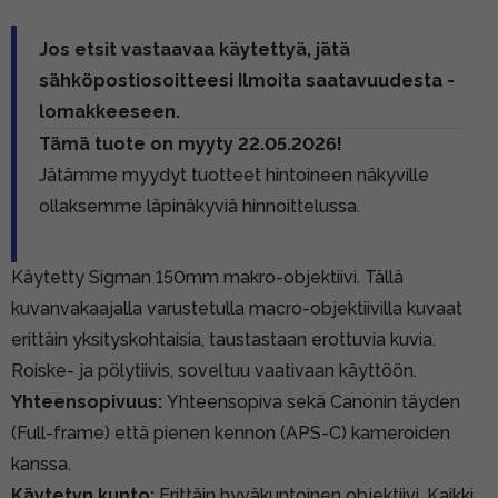
Jos etsit vastaavaa käytettyä, jätä
sähköpostiosoitteesi Ilmoita saatavuudesta -
lomakkeeseen.
Tämä tuote on myyty 22.05.2026!
Jätämme myydyt tuotteet hintoineen näkyville
ollaksemme läpinäkyviä hinnoittelussa.
Käytetty Sigman 150mm makro-objektiivi. Tällä
kuvanvakaajalla varustetulla macro-objektiivilla kuvaat
erittäin yksityskohtaisia, taustastaan erottuvia kuvia.
Roiske- ja pölytiivis, soveltuu vaativaan käyttöön.
Yhteensopivuus:
Yhteensopiva sekä Canonin täyden
(Full-frame) että pienen kennon (APS-C) kameroiden
kanssa.
Käytetyn kunto:
Erittäin hyväkuntoinen objektiivi. Kaikki