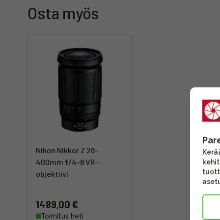
Osta myös
Par
Nikon Nikkor Z 28-
Kerää
400mm f/4-8 VR -
kehi
tuott
objektiivi
asetu
1489,00 €
Toimitus heti