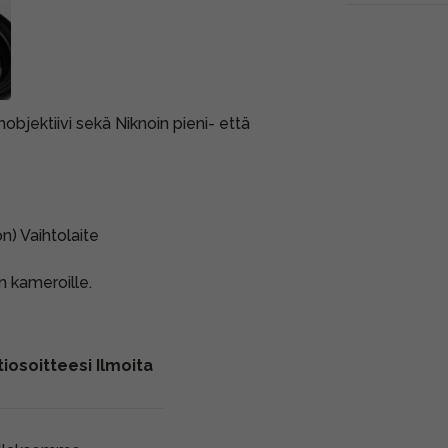
ektiivi sekä Niknoin pieni- että
) Vaihtolaite
on kameroille.
iosoitteesi Ilmoita