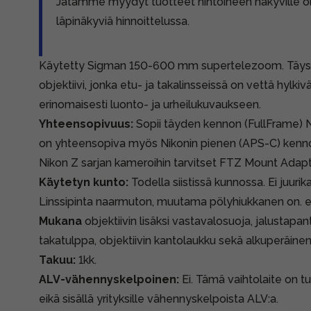
Jätämme myydyt tuotteet hintoineen näkyville 
läpinäkyviä hinnoittelussa.
Käytetty Sigman 150-600 mm supertelezoom. Täysin p
objektiivi, jonka etu- ja takalinsseissä on vettä hylkiv
erinomaisesti luonto- ja urheilukuvaukseen.
Yhteensopivuus:
Sopii täyden kennon (FullFrame) 
on yhteensopiva myös Nikonin pienen (APS-C) kenn
Nikon Z sarjan kameroihin tarvitset FTZ Mount Adapt
Käytetyn kunto:
Todella siistissä kunnossa. Ei juurik
Linssipinta naarmuton, muutama pölyhiukkanen on. e
Mukana
objektiivin lisäksi vastavalosuoja, jalustapan
takatulppa, objektiivin kantolaukku sekä alkuperäine
Takuu:
1kk.
ALV-vähennyskelpoinen:
Ei. Tämä vaihtolaite on tu
eikä sisällä yrityksille vähennyskelpoista ALV:a.