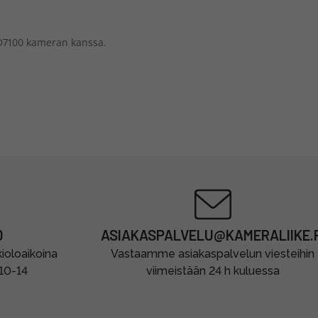
n D7100 kameran kanssa.
0
ASIAKASPALVELU@KAMERALIIKE.F
oloaikoina
Vastaamme asiakaspalvelun viesteihin
 10-14
viimeistään 24 h kuluessa