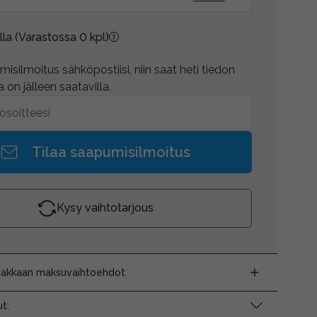
lla
(Varastossa 0 kpl)
isilmoitus sähköpostiisi, niin saat heti tiedon
 on jälleen saatavilla.
Tilaa saapumisilmoitus
Kysy vaihtotarjous
siakkaan maksuvaihtoehdot
t: