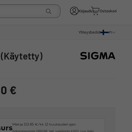
Kirjaudu
Ostoskori
Yhteystiedot
FI
 (Käytetty)
00 €
Maksa 113.85 €/kk 12 kuukauden ajan.
Kokonaissumma 1360.6€, tod. vuosikorko 4.54%.
Lue lisää