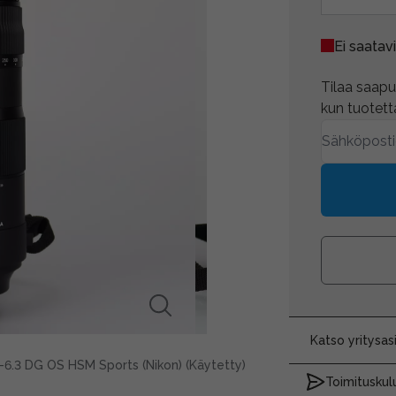
Ei saatavi
Tilaa saapum
kun tuotetta
Katso yritysa
.3 DG OS HSM Sports (Nikon) (Käytetty)
Toimituskulu