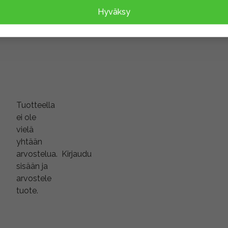
Hyväksy
Tuotteella
ei ole
vielä
yhtään
arvostelua.
Kirjaudu
sisään ja
arvostele
tuote.