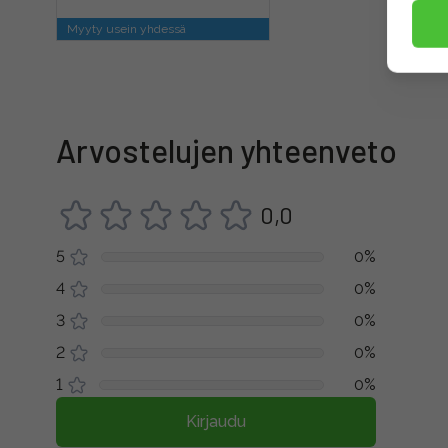
Myyty usein yhdessä
Arvostelujen yhteenveto
0,0
5
0%
4
0%
3
0%
2
0%
1
0%
Kirjaudu