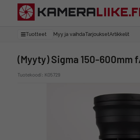
Tuotteet
Myy ja vaihda
Tarjoukset
Artikkelit
(Myyty) Sigma 150-600mm f
Tuotekoodi: K05729