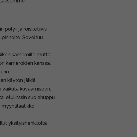
ollaksemme
öly- ja roisketiivis
ä pinnoite. Soveltuu
Nikon kameroille mutta
on kameroiden kanssa.
erin.
aan käytön jälkiä.
i vaikuta kuvaamiseen.
ta, etulinssin suojahuppu,
n myyntilaatikko
llut yksityishenkilöltä