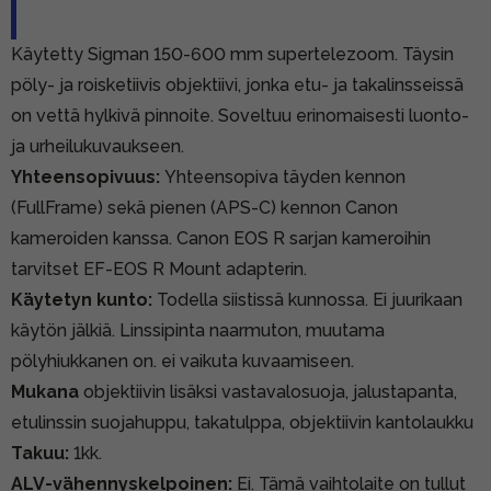
Käytetty Sigman 150-600 mm supertelezoom. Täysin
pöly- ja roisketiivis objektiivi, jonka etu- ja takalinsseissä
on vettä hylkivä pinnoite. Soveltuu erinomaisesti luonto-
ja urheilukuvaukseen.
Yhteensopivuus:
Yhteensopiva täyden kennon
(FullFrame) sekä pienen (APS-C) kennon Canon
kameroiden kanssa. Canon EOS R sarjan kameroihin
tarvitset EF-EOS R Mount adapterin.
Käytetyn kunto:
Todella siistissä kunnossa. Ei juurikaan
käytön jälkiä. Linssipinta naarmuton, muutama
pölyhiukkanen on. ei vaikuta kuvaamiseen.
Mukana
objektiivin lisäksi vastavalosuoja, jalustapanta,
etulinssin suojahuppu, takatulppa, objektiivin kantolaukku
Takuu:
1kk.
ALV-vähennyskelpoinen:
Ei. Tämä vaihtolaite on tullut