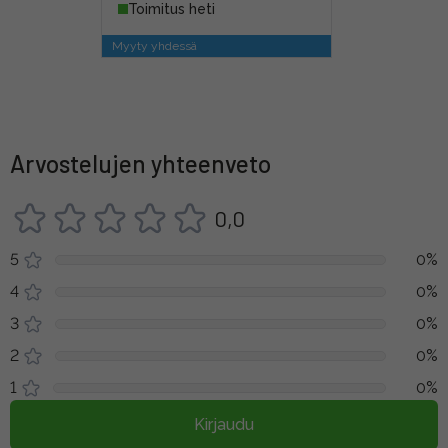
Toimitus heti
Myyty yhdessä
Arvostelujen yhteenveto
0,0
5
0%
4
0%
3
0%
2
0%
1
0%
Kirjaudu