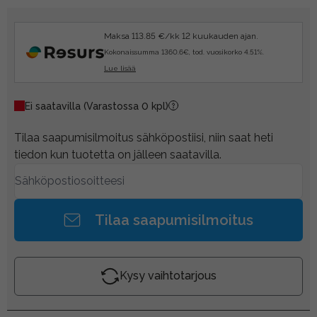
Maksa 113.85 €/kk 12 kuukauden ajan.
Kokonaissumma 1360.6€, tod. vuosikorko 4.51%.
Lue lisää
Ei saatavilla
(Varastossa 0 kpl)
Tilaa saapumisilmoitus sähköpostiisi, niin saat heti
tiedon kun tuotetta on jälleen saatavilla.
Tilaa saapumisilmoitus
Kysy vaihtotarjous