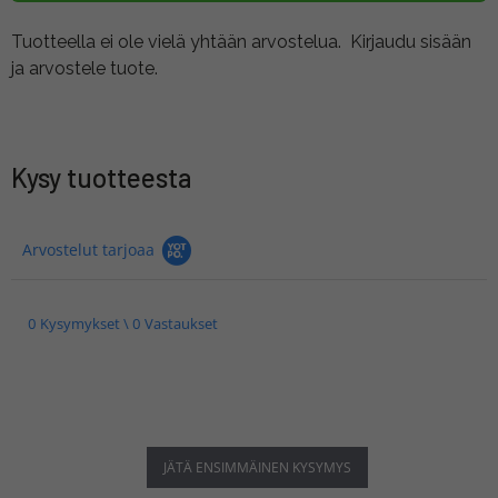
Tuotteella ei ole vielä yhtään arvostelua.
Kirjaudu sisään
ja arvostele tuote.
Kysy tuotteesta
Arvostelut tarjoaa
0 Kysymykset \ 0 Vastaukset
JÄTÄ ENSIMMÄINEN KYSYMYS