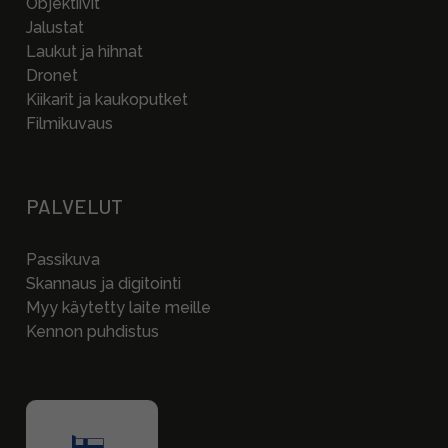
Objektiivit
Jalustat
Laukut ja hihnat
Dronet
Kiikarit ja kaukoputket
Filmikuvaus
PALVELUT
Passikuva
Skannaus ja digitointi
Myy käytetty laite meille
Kennon puhdistus