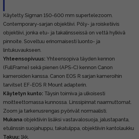
Käytetty Sigman 150-600 mm supertelezoom.
Contemporary-sarjan objektiivi. Pöly- ja roisketiivis
objektiivi, jonka etu- ja takalinsseissä on vettä hylkivä
pinnoite. Soveltuu erinomaisesti luonto- ja
lintukuvaukseen.
Yhteensopivuus:
Yhteensopiva täyden kennon
(FullFrame) sekä pienen (APS-C) kennon Canon
kameroiden kanssa. Canon EOS R sarjan kameroihin
tarvitset EF-EOS R Mount adapterin.
Käytetyn kunto:
Täysin toimiva ja ulkoisesti
moitteettomassa kunnossa. Linssipinnat naarmuttomat.
Zoom ja tarkenusrengas pyörivät normaalisti.
Mukana
objektiivin lisäksi vastavalosuoja, jalustapanta,
etulinssin suojahuppu, takatulppa, objektiivin kantolaukku
Takuu:
1kk.