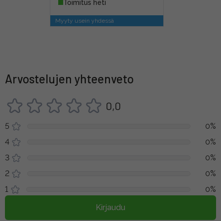
Toimitus heti
Myyty usein yhdessä
Arvostelujen yhteenveto
0,0
5
0%
4
0%
3
0%
2
0%
1
0%
Kirjaudu