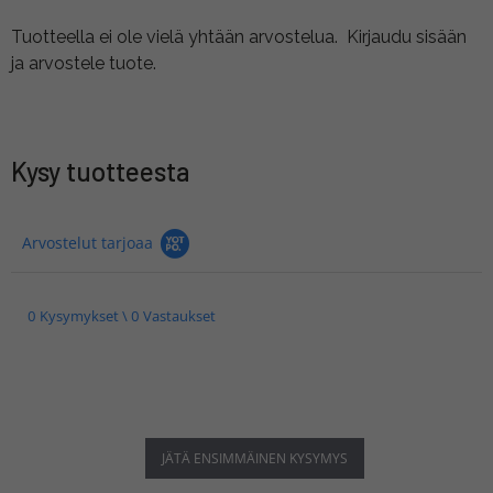
Tuotteella ei ole vielä yhtään arvostelua.
Kirjaudu sisään
ja arvostele tuote.
Kysy tuotteesta
Arvostelut tarjoaa
0 Kysymykset \ 0 Vastaukset
JÄTÄ ENSIMMÄINEN KYSYMYS