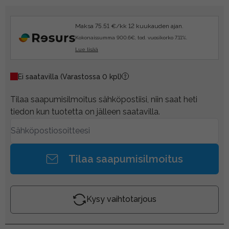
Maksa 75.51 €/kk 12 kuukauden ajan.
Kokonaissumma 900.6€, tod. vuosikorko 7.11%.
Lue lisää
Ei saatavilla
(Varastossa 0 kpl)
Tilaa saapumisilmoitus sähköpostiisi, niin saat heti
tiedon kun tuotetta on jälleen saatavilla.
Tilaa saapumisilmoitus
Kysy vaihtotarjous