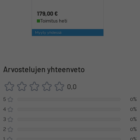
179,00 €
Toimitus heti
Myyty yhdessä
Arvostelujen yhteenveto
0,0
5
0%
4
0%
3
0%
2
0%
1
0%