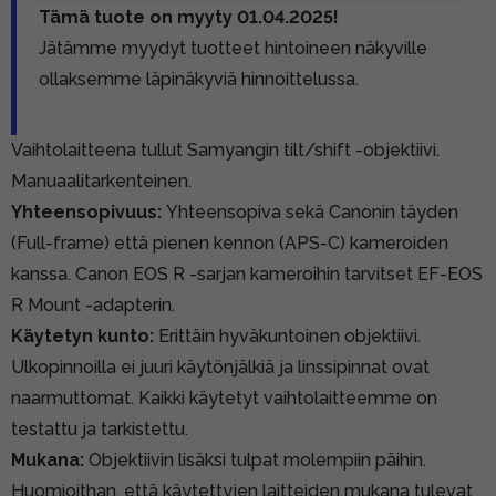
Tämä tuote on myyty 01.04.2025!
Jätämme myydyt tuotteet hintoineen näkyville
ollaksemme läpinäkyviä hinnoittelussa.
Vaihtolaitteena tullut Samyangin tilt/shift -objektiivi.
Manuaalitarkenteinen.
Yhteensopivuus:
Yhteensopiva sekä Canonin täyden
(Full-frame) että pienen kennon (APS-C) kameroiden
kanssa. Canon EOS R -sarjan kameroihin tarvitset EF-EOS
R Mount -adapterin.
Käytetyn kunto:
Erittäin hyväkuntoinen objektiivi.
Ulkopinnoilla ei juuri käytönjälkiä ja linssipinnat ovat
naarmuttomat. Kaikki käytetyt vaihtolaitteemme on
testattu ja tarkistettu.
Mukana:
Objektiivin lisäksi tulpat molempiin päihin.
Huomioithan, että käytettyjen laitteiden mukana tulevat