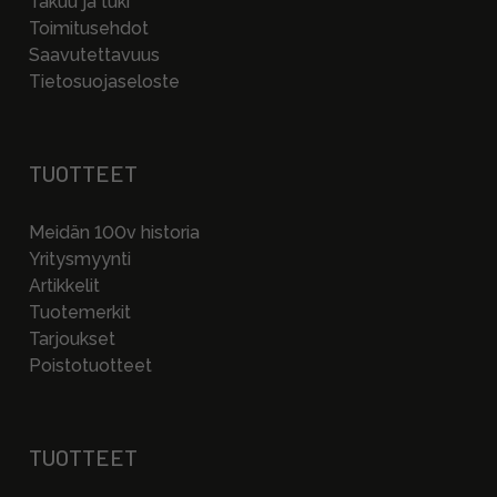
Takuu ja tuki
Toimitusehdot
Saavutettavuus
Tietosuojaseloste
TUOTTEET
Meidän 100v historia
Yritysmyynti
Artikkelit
Tuotemerkit
Tarjoukset
Poistotuotteet
TUOTTEET