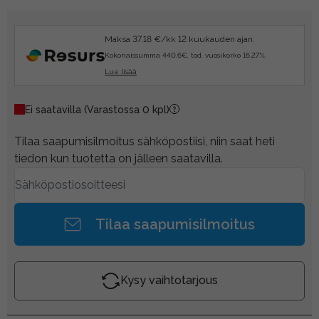
Maksa 37.18 €/kk 12 kuukauden ajan.
Kokonaissumma 440.6€, tod. vuosikorko 16.27%.
Lue lisää
Ei saatavilla
(Varastossa 0 kpl)
Tilaa saapumisilmoitus sähköpostiisi, niin saat heti
tiedon kun tuotetta on jälleen saatavilla.
Tilaa saapumisilmoitus
Kysy vaihtotarjous