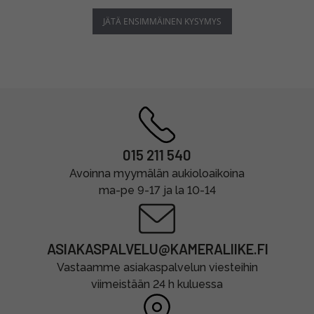
JÄTÄ ENSIMMÄINEN KYSYMYS
015 211 540
Avoinna myymälän aukioloaikoina
ma-pe 9-17 ja la 10-14
ASIAKASPALVELU@KAMERALIIKE.FI
Vastaamme asiakaspalvelun viesteihin
viimeistään 24 h kuluessa