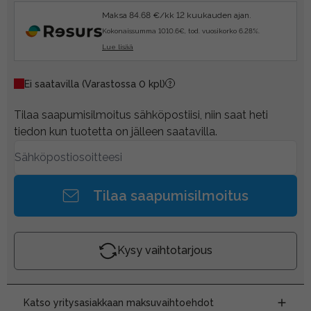
Maksa 84.68 €/kk 12 kuukauden ajan.
Kokonaissumma 1010.6€, tod. vuosikorko 6.28%.
Lue lisää
Ei saatavilla
(Varastossa 0 kpl)
Tilaa saapumisilmoitus sähköpostiisi, niin saat heti
tiedon kun tuotetta on jälleen saatavilla.
Tilaa saapumisilmoitus
Kysy vaihtotarjous
Katso yritysasiakkaan maksuvaihtoehdot