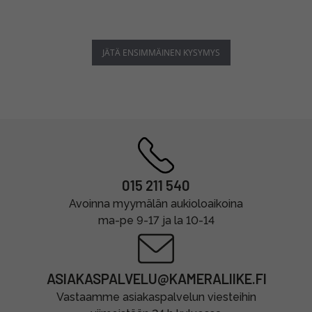
JÄTÄ ENSIMMÄINEN KYSYMYS
015 211 540
Avoinna myymälän aukioloaikoina
ma-pe 9-17 ja la 10-14
ASIAKASPALVELU@KAMERALIIKE.FI
Vastaamme asiakaspalvelun viesteihin