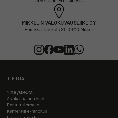
viimeistään 24 h kuluessa
MIKKELIN VALOKUVAUSLIIKE OY
Porrassalmenkatu 21 50100 Mikkeli
TIETOA
Yhteystiedot
Asiakaspalautukset
Peruutuslomake
Kameraliike-rahoitus
Leasing-rahoitus