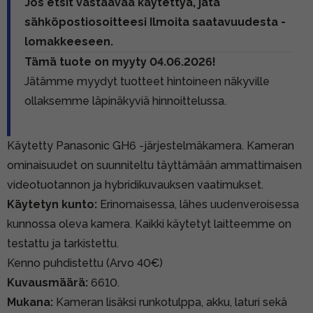
Jos etsit vastaavaa käytettyä, jätä
sähköpostiosoitteesi Ilmoita saatavuudesta -
lomakkeeseen.
Tämä tuote on myyty 04.06.2026!
Jätämme myydyt tuotteet hintoineen näkyville
ollaksemme läpinäkyviä hinnoittelussa.
Käytetty Panasonic GH6 -järjestelmäkamera. Kameran
ominaisuudet on suunniteltu täyttämään ammattimaisen
videotuotannon ja hybridikuvauksen vaatimukset.
Käytetyn kunto:
Erinomaisessa, lähes uudenveroisessa
kunnossa oleva kamera. Kaikki käytetyt laitteemme on
testattu ja tarkistettu.
Kenno puhdistettu (Arvo 40€)
Kuvausmäärä:
6610.
Mukana:
Kameran lisäksi runkotulppa, akku, laturi sekä