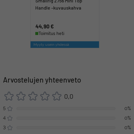
Smallrig 2756 Mini Top
Handle -kuvauskahva
44,90 €
Toimitus heti
Myyty usein yhdessä
Arvostelujen yhteenveto
0,0
5
0%
4
0%
3
0%